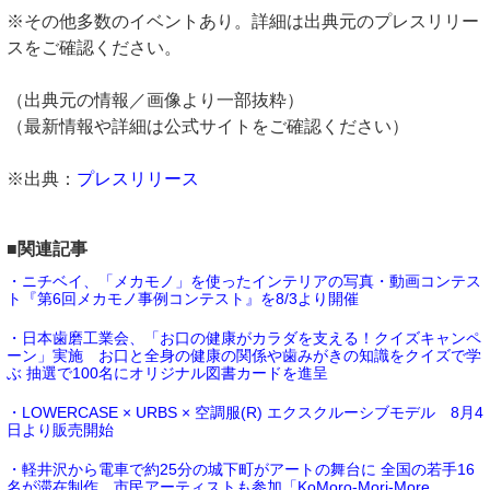
※その他多数のイベントあり。詳細は出典元のプレスリリー
スをご確認ください。
（出典元の情報／画像より一部抜粋）
（最新情報や詳細は公式サイトをご確認ください）
※出典：
プレスリリース
■関連記事
・ニチベイ、「メカモノ」を使ったインテリアの写真・動画コンテス
ト『第6回メカモノ事例コンテスト』を8/3より開催
・日本歯磨工業会、「お口の健康がカラダを支える！クイズキャンペ
ーン」実施 お口と全身の健康の関係や歯みがきの知識をクイズで学
ぶ 抽選で100名にオリジナル図書カードを進呈
・LOWERCASE × URBS × 空調服(R) エクスクルーシブモデル 8月4
日より販売開始
・軽井沢から電車で約25分の城下町がアートの舞台に 全国の若手16
名が滞在制作、市民アーティストも参加「KoMoro-Mori-More