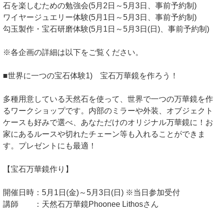
石を楽しむための勉強会(5月2日～5月3日、事前予約制)
ワイヤージュエリー体験(5月1日～5月3日、事前予約制)
勾玉製作・宝石研磨体験(5月1日～5月3日(日)、事前予約制)
※各企画の詳細は以下をご覧ください。
■世界に一つの宝石体験1) 宝石万華鏡を作ろう！
多種用意している天然石を使って、世界で一つの万華鏡を作
るワークショップです。内部のミラーや外装、オブジェクト
ケースも好みで選べ、あなただけのオリジナル万華鏡に！お
家にあるルースや切れたチェーン等も入れることができま
す。プレゼントにも最適！
【宝石万華鏡作り】
開催日時：5月1日(金)～5月3日(日) ※当日参加受付
講師 ：天然石万華鏡Phoonee Lithosさん