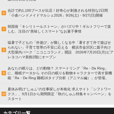
合計で約1,100ブースが出店！好奇心が刺激される特別な2日間
6
「小倉ハンドメイドマルシェ2026」9/26(土)・9/27(日)開催
韓国発「キシリトールストーン」がバズり中！ギルトフリーで楽
7
しむ、注目の“美味しくスマート”なお菓子事情
猛暑で子どもの「外遊び」が難しくなる中「暑すぎて外で遊ばせ
られない」子育て世帯の不安に応える 横浜市金沢区に親子向け
8
大型屋内パーク「ニコニコランド」開設 2026年7月20日(月)ビア
レヨコハマ新館2階にオープン
あなたの眠りは、どの動物？ スマートリング「Re・De Ring」
に、睡眠データから その日の眠りを動物キャラクターで表す新機
9
能「Re・De Ring 睡眠16タイプ分析（アニマル編）」が登場。
夏休み明け“しゅふ”の仕事探しが本格化 求人サイト「シフトワー
クス」、9月1日から期間限定「秋のしゅふ特集キャンペーン」を
10
スタート
カテゴリ一覧