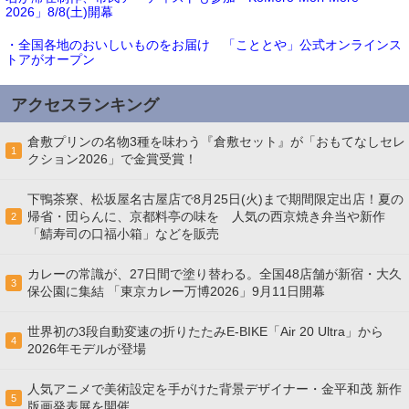
2026」8/8(土)開幕
・全国各地のおいしいものをお届け 「こととや」公式オンラインス
トアがオープン
アクセスランキング
倉敷プリンの名物3種を味わう『倉敷セット』が「おもてなしセレ
1
クション2026」で金賞受賞！
下鴨茶寮、松坂屋名古屋店で8月25日(火)まで期間限定出店！夏の
帰省・団らんに、京都料亭の味を 人気の西京焼き弁当や新作
2
「鯖寿司の口福小箱」などを販売
カレーの常識が、27日間で塗り替わる。全国48店舗が新宿・大久
3
保公園に集結 「東京カレー万博2026」9月11日開幕
世界初の3段自動変速の折りたたみE-BIKE「Air 20 Ultra」から
4
2026年モデルが登場
人気アニメで美術設定を手がけた背景デザイナー・金平和茂 新作
5
版画発表展を開催