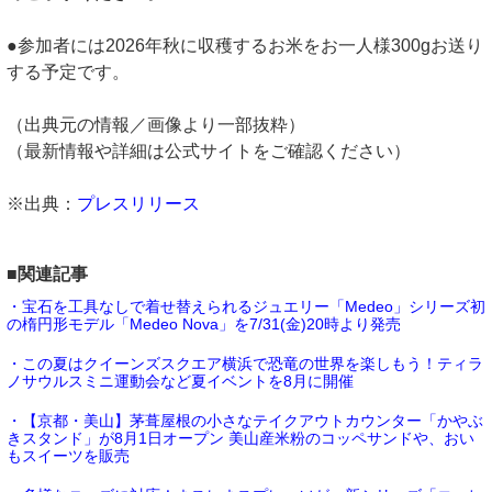
●参加者には2026年秋に収穫するお米をお一人様300gお送り
する予定です。
（出典元の情報／画像より一部抜粋）
（最新情報や詳細は公式サイトをご確認ください）
※出典：
プレスリリース
■関連記事
・宝石を工具なしで着せ替えられるジュエリー「Medeo」シリーズ初
の楕円形モデル「Medeo Nova」を7/31(金)20時より発売
・この夏はクイーンズスクエア横浜で恐竜の世界を楽しもう！ティラ
ノサウルスミニ運動会など夏イベントを8月に開催
・【京都・美山】茅葺屋根の小さなテイクアウトカウンター「かやぶ
きスタンド」が8月1日オープン 美山産米粉のコッペサンドや、おい
もスイーツを販売