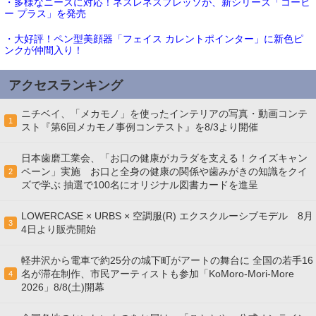
・多様なニーズに対応！ネスレネスプレッソが、新シリーズ「コーヒ
ー プラス」を発売
・大好評！ペン型美顔器「フェイス カレントポインター」に新色ピ
ンクが仲間入り！
アクセスランキング
ニチベイ、「メカモノ」を使ったインテリアの写真・動画コンテ
1
スト『第6回メカモノ事例コンテスト』を8/3より開催
日本歯磨工業会、「お口の健康がカラダを支える！クイズキャン
ペーン」実施 お口と全身の健康の関係や歯みがきの知識をクイ
2
ズで学ぶ 抽選で100名にオリジナル図書カードを進呈
LOWERCASE × URBS × 空調服(R) エクスクルーシブモデル 8月
3
4日より販売開始
軽井沢から電車で約25分の城下町がアートの舞台に 全国の若手16
名が滞在制作、市民アーティストも参加「KoMoro-Mori-More
4
2026」8/8(土)開幕