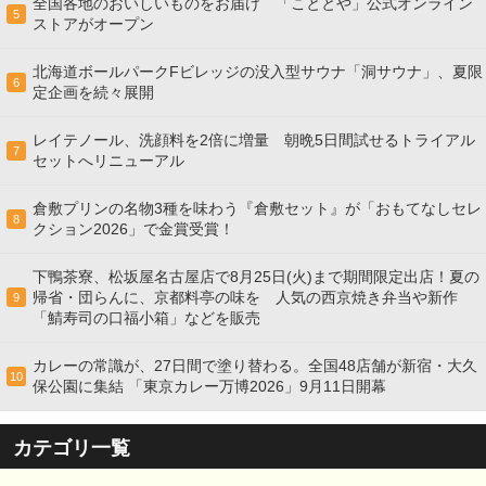
全国各地のおいしいものをお届け 「こととや」公式オンライン
5
ストアがオープン
北海道ボールパークFビレッジの没入型サウナ「洞サウナ」、夏限
6
定企画を続々展開
レイテノール、洗顔料を2倍に増量 朝晩5日間試せるトライアル
7
セットへリニューアル
倉敷プリンの名物3種を味わう『倉敷セット』が「おもてなしセレ
8
クション2026」で金賞受賞！
下鴨茶寮、松坂屋名古屋店で8月25日(火)まで期間限定出店！夏の
帰省・団らんに、京都料亭の味を 人気の西京焼き弁当や新作
9
「鯖寿司の口福小箱」などを販売
カレーの常識が、27日間で塗り替わる。全国48店舗が新宿・大久
10
保公園に集結 「東京カレー万博2026」9月11日開幕
カテゴリ一覧