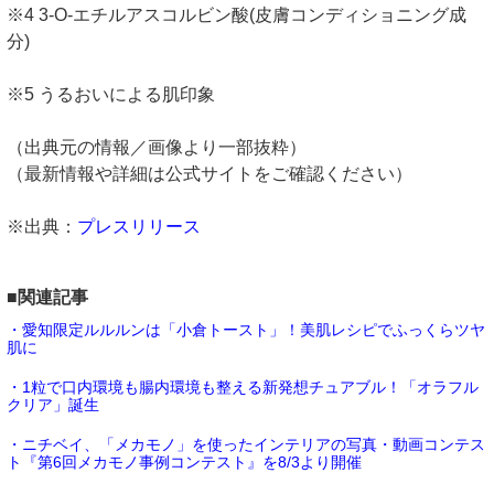
※4 3-O-エチルアスコルビン酸(皮膚コンディショニング成
分)
※5 うるおいによる肌印象
（出典元の情報／画像より一部抜粋）
（最新情報や詳細は公式サイトをご確認ください）
※出典：
プレスリリース
■関連記事
・愛知限定ルルルンは「小倉トースト」！美肌レシピでふっくらツヤ
肌に
・1粒で口内環境も腸内環境も整える新発想チュアブル！「オラフル
クリア」誕生
・ニチベイ、「メカモノ」を使ったインテリアの写真・動画コンテス
ト『第6回メカモノ事例コンテスト』を8/3より開催