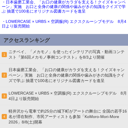
・日本歯磨工業会、「お口の健康がカラダを支える！クイズキャンペ
ーン」実施 お口と全身の健康の関係や歯みがきの知識をクイズで学
ぶ 抽選で100名にオリジナル図書カードを進呈
・LOWERCASE × URBS × 空調服(R) エクスクルーシブモデル 8月4
日より販売開始
アクセスランキング
ニチベイ、「メカモノ」を使ったインテリアの写真・動画コンテ
1
スト『第6回メカモノ事例コンテスト』を8/3より開催
日本歯磨工業会、「お口の健康がカラダを支える！クイズキャン
ペーン」実施 お口と全身の健康の関係や歯みがきの知識をクイ
2
ズで学ぶ 抽選で100名にオリジナル図書カードを進呈
LOWERCASE × URBS × 空調服(R) エクスクルーシブモデル 8月
3
4日より販売開始
軽井沢から電車で約25分の城下町がアートの舞台に 全国の若手16
名が滞在制作、市民アーティストも参加「KoMoro-Mori-More
4
2026」8/8(土)開幕