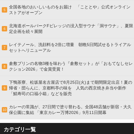
全国各地のおいしいものをお届け 「こととや」公式オンライン
5
ストアがオープン
北海道ボールパークFビレッジの没入型サウナ「洞サウナ」、夏限
6
定企画を続々展開
レイテノール、洗顔料を2倍に増量 朝晩5日間試せるトライアル
7
セットへリニューアル
倉敷プリンの名物3種を味わう『倉敷セット』が「おもてなしセレ
8
クション2026」で金賞受賞！
下鴨茶寮、松坂屋名古屋店で8月25日(火)まで期間限定出店！夏の
帰省・団らんに、京都料亭の味を 人気の西京焼き弁当や新作
9
「鯖寿司の口福小箱」などを販売
カレーの常識が、27日間で塗り替わる。全国48店舗が新宿・大久
10
保公園に集結 「東京カレー万博2026」9月11日開幕
カテゴリ一覧