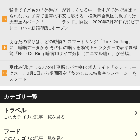
猛暑で子どもの「外遊び」が難しくなる中「暑すぎて外で遊ばせ
られない」子育て世帯の不安に応える 横浜市金沢区に親子向け
8
大型屋内パーク「ニコニコランド」開設 2026年7月20日(月)ビア
レヨコハマ新館2階にオープン
あなたの眠りは、どの動物？ スマートリング「Re・De Ring」
に、睡眠データから その日の眠りを動物キャラクターで表す新機
9
能「Re・De Ring 睡眠16タイプ分析（アニマル編）」が登場。
夏休み明け“しゅふ”の仕事探しが本格化 求人サイト「シフトワー
クス」、9月1日から期間限定「秋のしゅふ特集キャンペーン」を
10
スタート
カテゴリ一覧
トラベル
このカテゴリの記事一覧を見る
フード
このカテゴリの記事一覧を見る