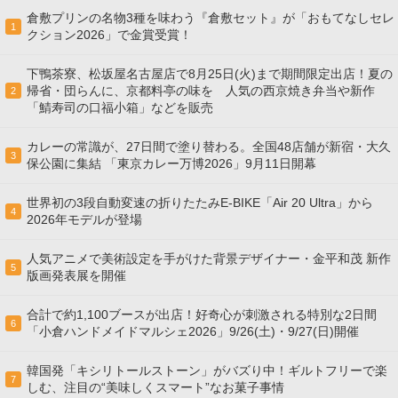
倉敷プリンの名物3種を味わう『倉敷セット』が「おもてなしセレ
1
クション2026」で金賞受賞！
下鴨茶寮、松坂屋名古屋店で8月25日(火)まで期間限定出店！夏の
帰省・団らんに、京都料亭の味を 人気の西京焼き弁当や新作
2
「鯖寿司の口福小箱」などを販売
カレーの常識が、27日間で塗り替わる。全国48店舗が新宿・大久
3
保公園に集結 「東京カレー万博2026」9月11日開幕
世界初の3段自動変速の折りたたみE-BIKE「Air 20 Ultra」から
4
2026年モデルが登場
人気アニメで美術設定を手がけた背景デザイナー・金平和茂 新作
5
版画発表展を開催
合計で約1,100ブースが出店！好奇心が刺激される特別な2日間
6
「小倉ハンドメイドマルシェ2026」9/26(土)・9/27(日)開催
韓国発「キシリトールストーン」がバズり中！ギルトフリーで楽
7
しむ、注目の“美味しくスマート”なお菓子事情