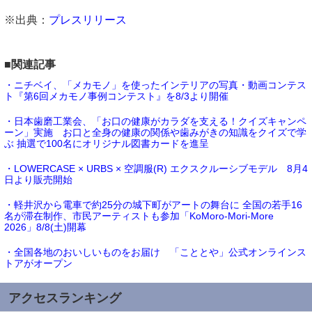
※出典：
プレスリリース
■関連記事
・ニチベイ、「メカモノ」を使ったインテリアの写真・動画コンテス
ト『第6回メカモノ事例コンテスト』を8/3より開催
・日本歯磨工業会、「お口の健康がカラダを支える！クイズキャンペ
ーン」実施 お口と全身の健康の関係や歯みがきの知識をクイズで学
ぶ 抽選で100名にオリジナル図書カードを進呈
・LOWERCASE × URBS × 空調服(R) エクスクルーシブモデル 8月4
日より販売開始
・軽井沢から電車で約25分の城下町がアートの舞台に 全国の若手16
名が滞在制作、市民アーティストも参加「KoMoro-Mori-More
2026」8/8(土)開幕
・全国各地のおいしいものをお届け 「こととや」公式オンラインス
トアがオープン
アクセスランキング