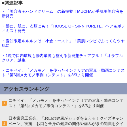
■関連記事
・「美容液＋ハンドクリーム」の新提案！MUCHAが手肌用美容液を
新発売
・髪に、肌に、衣類にも！「HOUSE OF SINN PURETE」ヘア＆ボデ
ィミスト発売
・愛知限定ルルルンは「小倉トースト」！美肌レシピでふっくらツヤ
肌に
・1粒で口内環境も腸内環境も整える新発想チュアブル！「オラフル
クリア」誕生
・ニチベイ、「メカモノ」を使ったインテリアの写真・動画コンテス
ト『第6回メカモノ事例コンテスト』を8/3より開催
アクセスランキング
ニチベイ、「メカモノ」を使ったインテリアの写真・動画コンテ
1
スト『第6回メカモノ事例コンテスト』を8/3より開催
日本歯磨工業会、「お口の健康がカラダを支える！クイズキャン
ペーン」実施 お口と全身の健康の関係や歯みがきの知識をクイ
2