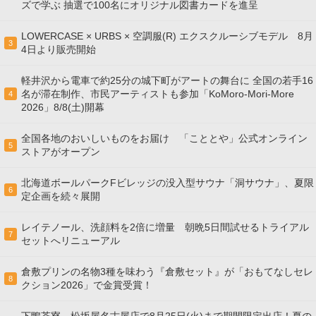
ズで学ぶ 抽選で100名にオリジナル図書カードを進呈
LOWERCASE × URBS × 空調服(R) エクスクルーシブモデル 8月
3
4日より販売開始
軽井沢から電車で約25分の城下町がアートの舞台に 全国の若手16
名が滞在制作、市民アーティストも参加「KoMoro-Mori-More
4
2026」8/8(土)開幕
全国各地のおいしいものをお届け 「こととや」公式オンライン
5
ストアがオープン
北海道ボールパークFビレッジの没入型サウナ「洞サウナ」、夏限
6
定企画を続々展開
レイテノール、洗顔料を2倍に増量 朝晩5日間試せるトライアル
7
セットへリニューアル
倉敷プリンの名物3種を味わう『倉敷セット』が「おもてなしセレ
8
クション2026」で金賞受賞！