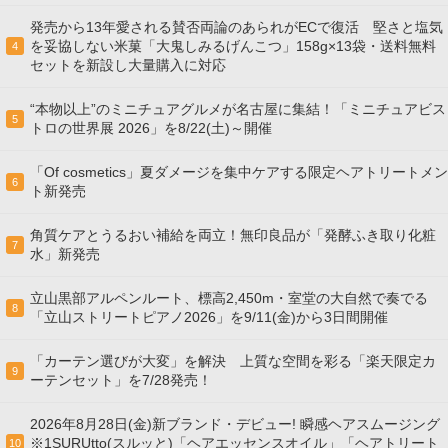
発売から13年愛される賛否両論のあられがECで復活 堅さと塩気
を妥協しない米菓「大鬼しみるげんこつ」158g×13袋・送料無料
4
セットを新設し大量購入に対応
“本物以上”のミニチュアグルメが名古屋に集結！「ミニチュアビス
5
トロの世界展 2026」を8/22(土)～開催
「Of cosmetics」夏ダメージを集中ケアする限定ヘアトリートメン
6
ト新発売
角質ケアとうるおい補給を両立！無印良品が「発酵ふき取り化粧
7
水」新発売
立山黒部アルペンルート、標高2,450m・室堂の大自然で奏でる
8
「立山ストリートピアノ2026」を9/11(金)から3日間開催
「カーテン選びが大変」を解決 上質な空間を彩る「楽天限定カ
9
ーテンセット」を7/28発売！
2026年8月28日(金)新ブランド・デビュー! 瞬感ヘアスムージング
※1SURUtto(スルッと)「ヘアエッセンスオイル」「ヘアトリート
10