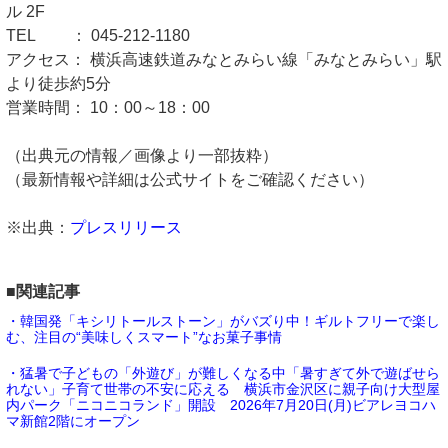
ル 2F
TEL ： 045-212-1180
アクセス： 横浜高速鉄道みなとみらい線「みなとみらい」駅
より徒歩約5分
営業時間： 10：00～18：00
（出典元の情報／画像より一部抜粋）
（最新情報や詳細は公式サイトをご確認ください）
※出典：
プレスリリース
■関連記事
・韓国発「キシリトールストーン」がバズり中！ギルトフリーで楽し
む、注目の“美味しくスマート”なお菓子事情
・猛暑で子どもの「外遊び」が難しくなる中「暑すぎて外で遊ばせら
れない」子育て世帯の不安に応える 横浜市金沢区に親子向け大型屋
内パーク「ニコニコランド」開設 2026年7月20日(月)ビアレヨコハ
マ新館2階にオープン