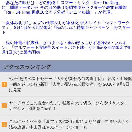
・あなたの眠りは、どの動物？ スマートリング「Re・De Ring」
に、睡眠データから その日の眠りを動物キャラクターで表す新機能
「Re・De Ring 睡眠16タイプ分析（アニマル編）」が登場。
・夏休み明け“しゅふ”の仕事探しが本格化 求人サイト「シフトワーク
ス」、9月1日から期間限定「秋のしゅふ特集キャンペーン」をスター
ト
・秋の味覚の代表格、さつまいも・栗のほっこりする味わい ブルボ
ン、「アルフォート安納芋スイートポテト味」など8品を期間限定で8
月4日(火)に販売開始！
アクセスランキング
5万部超のベストセラー『人生が変わる白内障手術』 著者・山崎健
一朗が9年ぶりの新刊『人生が変わる老眼治療』を 2026年8月3日
1
に発売
ヤエチカでこの夏食べたい、猛暑を乗り切る「ひんやり＆スタミ
2
ナグルメ」6選をご紹介！
こんにゃくパーク『夏フェス2026』8/11より開催！早食い大会や
3
詰め放題、中山秀征さんのトークショーも