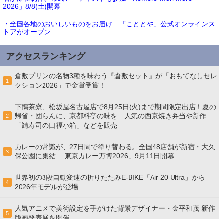
2026」8/8(土)開幕
・全国各地のおいしいものをお届け 「こととや」公式オンラインス
トアがオープン
アクセスランキング
倉敷プリンの名物3種を味わう『倉敷セット』が「おもてなしセレ
1
クション2026」で金賞受賞！
下鴨茶寮、松坂屋名古屋店で8月25日(火)まで期間限定出店！夏の
帰省・団らんに、京都料亭の味を 人気の西京焼き弁当や新作
2
「鯖寿司の口福小箱」などを販売
カレーの常識が、27日間で塗り替わる。全国48店舗が新宿・大久
3
保公園に集結 「東京カレー万博2026」9月11日開幕
世界初の3段自動変速の折りたたみE-BIKE「Air 20 Ultra」から
4
2026年モデルが登場
人気アニメで美術設定を手がけた背景デザイナー・金平和茂 新作
5
版画発表展を開催