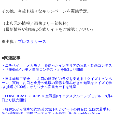
その他、今後も様々なキャンペーンを実施予定。
（出典元の情報／画像より一部抜粋）
（最新情報や詳細は公式サイトをご確認ください）
※出典：
プレスリリース
■関連記事
・ニチベイ、「メカモノ」を使ったインテリアの写真・動画コンテス
ト『第6回メカモノ事例コンテスト』を8/3より開催
・日本歯磨工業会、「お口の健康がカラダを支える！クイズキャンペ
ーン」実施 お口と全身の健康の関係や歯みがきの知識をクイズで学
ぶ 抽選で100名にオリジナル図書カードを進呈
・LOWERCASE × URBS × 空調服(R) エクスクルーシブモデル 8月4
日より販売開始
・軽井沢から電車で約25分の城下町がアートの舞台に 全国の若手16
名が滞在制作、市民アーティストも参加「KoMoro-Mori-More