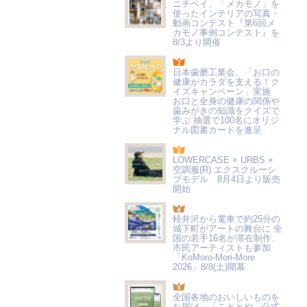
ニチベイ、「メカモノ」を
使ったインテリアの写真・
動画コンテスト『第6回メ
カモノ事例コンテスト』を
8/3より開催
日本歯磨工業会、「お口の
健康がカラダを支える！ク
イズキャンペーン」実施
お口と全身の健康の関係や
歯みがきの知識をクイズで
学ぶ 抽選で100名にオリジ
ナル図書カードを進呈
LOWERCASE × URBS ×
空調服(R) エクスクルーシ
ブモデル 8月4日より販売
開始
軽井沢から電車で約25分の
城下町がアートの舞台に 全
国の若手16名が滞在制作、
市民アーティストも参加
「KoMoro-Mori-More
2026」8/8(土)開幕
全国各地のおいしいものを
お届け 「こととや」公式