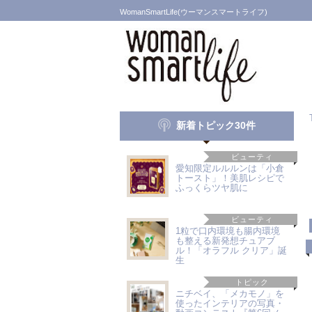
WomanSmartLife(ウーマンスマートライフ)
新着トピック30件
ビューティ
愛知限定ルルルンは「小倉
トースト」！美肌レシピで
ふっくらツヤ肌に
ビューティ
1粒で口内環境も腸内環境
も整える新発想チュアブ
ル！「オラフル クリア」誕
生
トピック
ニチベイ、「メカモノ」を
使ったインテリアの写真・