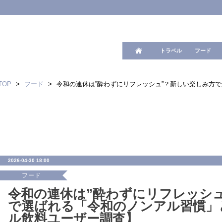
ワード検
トラベル
フード
TOP
>
フード
>
令和の連休は”酔わずにリフレッシュ”？新しい楽しみ方
2026-04-30 18:00
フード
令和の連休は”酔わずにリフレッシ
で選ばれる「令和のノンアル習慣」
ル飲料ユーザー調査】