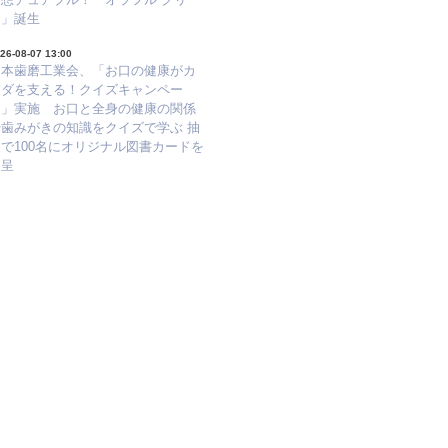
ア」誕生
26-08-07 13:00
日本歯磨工業会、「お口の健康がカ
ラダを支える！クイズキャンペー
ン」実施 お口と全身の健康の関係
や歯みがきの知識をクイズで学ぶ 抽
で100名にオリジナル図書カードを
進呈