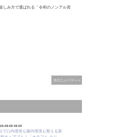
楽しみ方で選ばれる「令和のノンアル習
次のニュースへ >
26-08-08 08:00
1粒で口内環境も腸内環境も整える新
発想チュアブル！「オラフル クリ