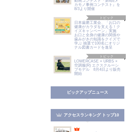
動画コンテスト『第6回メ
カモノ事例コンテスト』を
8/3より開催
トピック
日本歯磨工業会、「お口の
健康がカラダを支える！ク
イズキャンペーン」実施
お口と全身の健康の関係や
歯みがきの知識をクイズで
学ぶ 抽選で100名にオリジ
ナル図書カードを進呈
トピック
LOWERCASE × URBS ×
空調服(R) エクスクルーシ
ブモデル 8月4日より販売
開始
ピックアップニュース
アクセスランキング トップ10