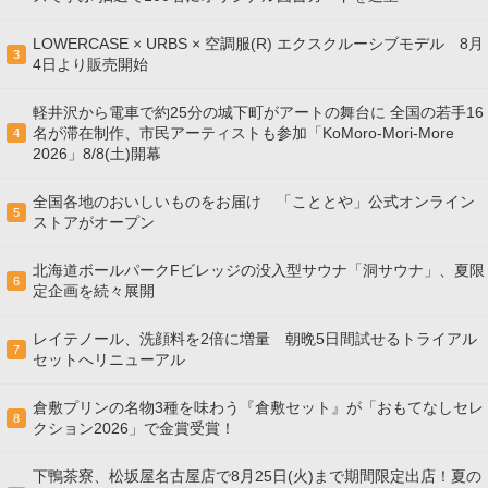
LOWERCASE × URBS × 空調服(R) エクスクルーシブモデル 8月
3
4日より販売開始
軽井沢から電車で約25分の城下町がアートの舞台に 全国の若手16
名が滞在制作、市民アーティストも参加「KoMoro-Mori-More
4
2026」8/8(土)開幕
全国各地のおいしいものをお届け 「こととや」公式オンライン
5
ストアがオープン
北海道ボールパークFビレッジの没入型サウナ「洞サウナ」、夏限
6
定企画を続々展開
レイテノール、洗顔料を2倍に増量 朝晩5日間試せるトライアル
7
セットへリニューアル
倉敷プリンの名物3種を味わう『倉敷セット』が「おもてなしセレ
8
クション2026」で金賞受賞！
下鴨茶寮、松坂屋名古屋店で8月25日(火)まで期間限定出店！夏の