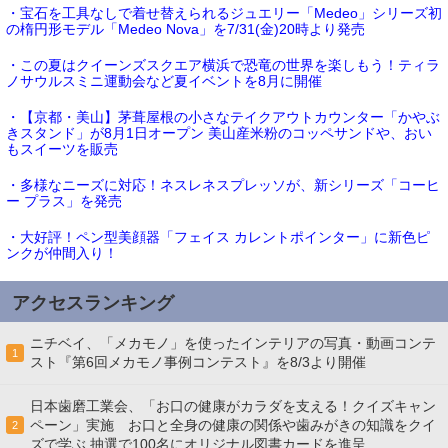
・宝石を工具なしで着せ替えられるジュエリー「Medeo」シリーズ初
の楕円形モデル「Medeo Nova」を7/31(金)20時より発売
・この夏はクイーンズスクエア横浜で恐竜の世界を楽しもう！ティラ
ノサウルスミニ運動会など夏イベントを8月に開催
・【京都・美山】茅葺屋根の小さなテイクアウトカウンター「かやぶ
きスタンド」が8月1日オープン 美山産米粉のコッペサンドや、おい
もスイーツを販売
・多様なニーズに対応！ネスレネスプレッソが、新シリーズ「コーヒ
ー プラス」を発売
・大好評！ペン型美顔器「フェイス カレントポインター」に新色ピ
ンクが仲間入り！
アクセスランキング
ニチベイ、「メカモノ」を使ったインテリアの写真・動画コンテ
1
スト『第6回メカモノ事例コンテスト』を8/3より開催
日本歯磨工業会、「お口の健康がカラダを支える！クイズキャン
ペーン」実施 お口と全身の健康の関係や歯みがきの知識をクイ
2
ズで学ぶ 抽選で100名にオリジナル図書カードを進呈