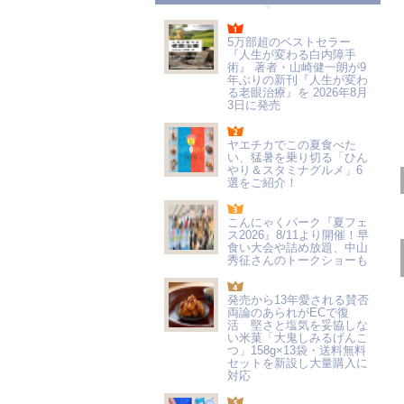
5万部超のベストセラー
『人生が変わる白内障手
術』 著者・山崎健一朗が9
年ぶりの新刊『人生が変わ
る老眼治療』を 2026年8月
3日に発売
ヤエチカでこの夏食べた
い、猛暑を乗り切る「ひん
やり＆スタミナグルメ」6
選をご紹介！
こんにゃくパーク『夏フェ
ス2026』8/11より開催！早
食い大会や詰め放題、中山
秀征さんのトークショーも
発売から13年愛される賛否
両論のあられがECで復
活 堅さと塩気を妥協しな
い米菓「大鬼しみるげんこ
つ」158g×13袋・送料無料
セットを新設し大量購入に
対応