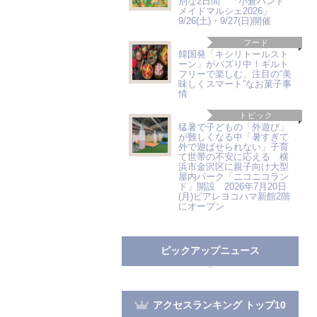
別な2日間 「小倉ハンド
メイドマルシェ2026」
9/26(土)・9/27(日)開催
フード
韓国発「キシリトールスト
ーン」がバズり中！ギルト
フリーで楽しむ、注目の“美
味しくスマート”なお菓子事
情
トピック
猛暑で子どもの「外遊び」
が難しくなる中「暑すぎて
外で遊ばせられない」子育
て世帯の不安に応える 横
浜市金沢区に親子向け大型
屋内パーク「ニコニコラン
ド」開設 2026年7月20日
(月)ビアレヨコハマ新館2階
にオープン
ピックアップニュース
アクセスランキング トップ10