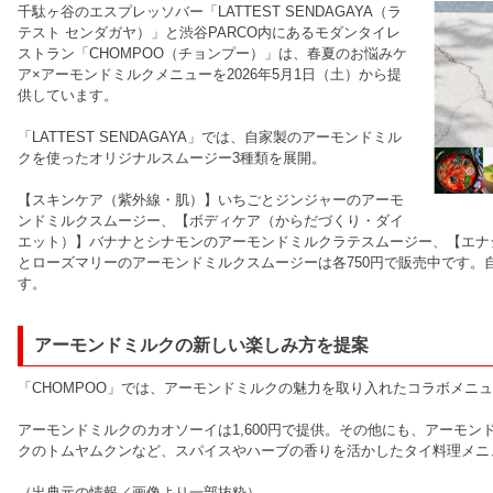
千駄ヶ谷のエスプレッソバー「LATTEST SENDAGAYA（ラ
テスト センダガヤ）」と渋谷PARCO内にあるモダンタイレ
ストラン「CHOMPOO（チョンプー）」は、春夏のお悩みケ
ア×アーモンドミルクメニューを2026年5月1日（土）から提
供しています。
「LATTEST SENDAGAYA」では、自家製のアーモンドミル
クを使ったオリジナルスムージー3種類を展開。
【スキンケア（紫外線・肌）】いちごとジンジャーのアーモ
ンドミルクスムージー、【ボディケア（からだづくり・ダイ
エット）】バナナとシナモンのアーモンドミルクラテスムージー、【エナ
とローズマリーのアーモンドミルクスムージーは各750円で販売中です。
す。
アーモンドミルクの新しい楽しみ方を提案
「CHOMPOO」では、アーモンドミルクの魅力を取り入れたコラボメニ
アーモンドミルクのカオソーイは1,600円で提供。その他にも、アーモ
クのトムヤムクンなど、スパイスやハーブの香りを活かしたタイ料理メニ
（出典元の情報／画像より一部抜粋）