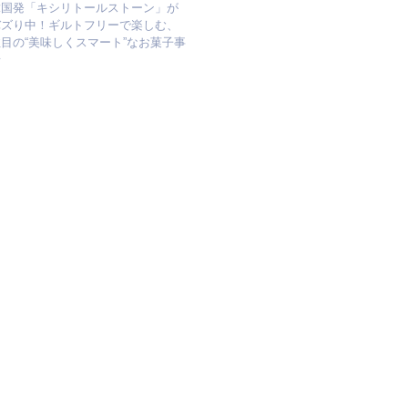
韓国発「キシリトールストーン」が
バズり中！ギルトフリーで楽しむ、
目の“美味しくスマート”なお菓子事
情