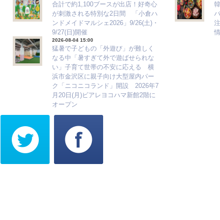
合計で約1,100ブースが出店！好奇心
が刺激される特別な2日間 「小倉ハ
ンドメイドマルシェ2026」9/26(土)・
注
9/27(日)開催
2026-08-04 15:00
猛暑で子どもの「外遊び」が難しく
なる中「暑すぎて外で遊ばせられな
い」子育て世帯の不安に応える 横
浜市金沢区に親子向け大型屋内パー
ク「ニコニコランド」開設 2026年7
月20日(月)ビアレヨコハマ新館2階に
オープン