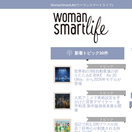
WomanSmartLife(ウーマンスマートライフ)
新着トピック30件
トピック
世界初の3段自動変速の折
りたたみE-BIKE「Air 20
Ultra」から2026年モデルが
登場
トピック
人気アニメで美術設定を手
がけた背景デザイナー・金
平和茂 新作版画発表展を開
催
トピック
合計で約1,100ブースが出
店！好奇心が刺激される特