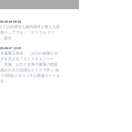
26-08-08 08:00
1粒で口内環境も腸内環境も整える新
発想チュアブル！「オラフル クリ
ア」誕生
26-08-07 13:00
日本歯磨工業会、「お口の健康がカ
ラダを支える！クイズキャンペー
ン」実施 お口と全身の健康の関係
や歯みがきの知識をクイズで学ぶ 抽
で100名にオリジナル図書カードを
進呈