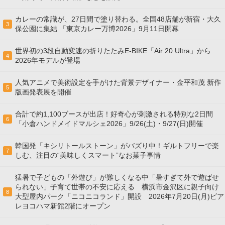
カレーの常識が、27日間で塗り替わる。全国48店舗が新宿・大久
3
保公園に集結 「東京カレー万博2026」9月11日開幕
世界初の3段自動変速の折りたたみE-BIKE「Air 20 Ultra」から
4
2026年モデルが登場
人気アニメで美術設定を手がけた背景デザイナー・金平和茂 新作
5
版画発表展を開催
合計で約1,100ブースが出店！好奇心が刺激される特別な2日間
6
「小倉ハンドメイドマルシェ2026」9/26(土)・9/27(日)開催
韓国発「キシリトールストーン」がバズり中！ギルトフリーで楽
7
しむ、注目の“美味しくスマート”なお菓子事情
猛暑で子どもの「外遊び」が難しくなる中「暑すぎて外で遊ばせ
られない」子育て世帯の不安に応える 横浜市金沢区に親子向け
8
大型屋内パーク「ニコニコランド」開設 2026年7月20日(月)ビア
レヨコハマ新館2階にオープン