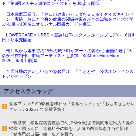
ト『第6回メカモノ事例コンテスト』を8/3より開催
・日本歯磨工業会、「お口の健康がカラダを支える！クイズキャンペ
ーン」実施 お口と全身の健康の関係や歯みがきの知識をクイズで学
ぶ 抽選で100名にオリジナル図書カードを進呈
・LOWERCASE × URBS × 空調服(R) エクスクルーシブモデル 8月4
日より販売開始
・軽井沢から電車で約25分の城下町がアートの舞台に 全国の若手16
名が滞在制作、市民アーティストも参加「KoMoro-Mori-More
2026」8/8(土)開幕
・全国各地のおいしいものをお届け 「こととや」公式オンラインス
トアがオープン
アクセスランキング
倉敷プリンの名物3種を味わう『倉敷セット』が「おもてなしセレ
1
クション2026」で金賞受賞！
下鴨茶寮、松坂屋名古屋店で8月25日(火)まで期間限定出店！夏の
帰省・団らんに、京都料亭の味を 人気の西京焼き弁当や新作
2
「鯖寿司の口福小箱」などを販売