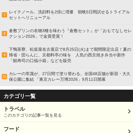
レイテノール、洗顔料を2倍に増量 朝晩5日間試せるトライアル
7
セットへリニューアル
倉敷プリンの名物3種を味わう『倉敷セット』が「おもてなしセレ
8
クション2026」で金賞受賞！
下鴨茶寮、松坂屋名古屋店で8月25日(火)まで期間限定出店！夏の
帰省・団らんに、京都料亭の味を 人気の西京焼き弁当や新作
9
「鯖寿司の口福小箱」などを販売
カレーの常識が、27日間で塗り替わる。全国48店舗が新宿・大久
10
保公園に集結 「東京カレー万博2026」9月11日開幕
カテゴリ一覧
トラベル
このカテゴリの記事一覧を見る
フード