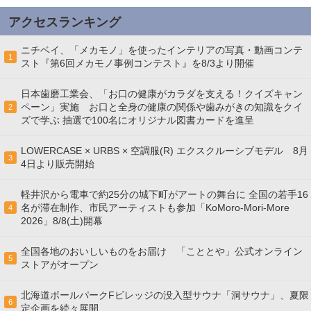
アクセスランキング
ニチベイ、「メカモノ」を使ったインテリアの写真・動画コンテ
1
スト『第6回メカモノ事例コンテスト』を8/3より開催
日本歯磨工業会、「お口の健康がカラダを支える！クイズキャン
ペーン」実施 お口と全身の健康の関係や歯みがきの知識をクイ
2
ズで学ぶ 抽選で100名にオリジナル図書カードを進呈
LOWERCASE × URBS × 空調服(R) エクスクルーシブモデル 8月
3
4日より販売開始
軽井沢から電車で約25分の城下町がアートの舞台に 全国の若手16
名が滞在制作、市民アーティストも参加「KoMoro-Mori-More
4
2026」8/8(土)開幕
全国各地のおいしいものをお届け 「こととや」公式オンライン
5
ストアがオープン
北海道ボールパークFビレッジの没入型サウナ「洞サウナ」、夏限
6
定企画を続々展開