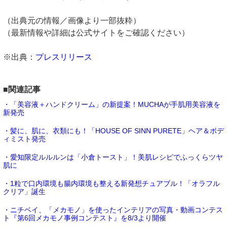
（出典元の情報／画像より一部抜粋）
（最新情報や詳細は公式サイトをご確認ください）
※出典：
プレスリリース
■関連記事
・「美容液＋ハンドクリーム」の新提案！MUCHAが手肌用美容液を
新発売
・髪に、肌に、衣類にも！「HOUSE OF SINN PURETE」ヘア＆ボデ
ィミスト発売
・愛知限定ルルルンは「小倉トースト」！美肌レシピでふっくらツヤ
肌に
・1粒で口内環境も腸内環境も整える新発想チュアブル！「オラフル
クリア」誕生
・ニチベイ、「メカモノ」を使ったインテリアの写真・動画コンテス
ト『第6回メカモノ事例コンテスト』を8/3より開催