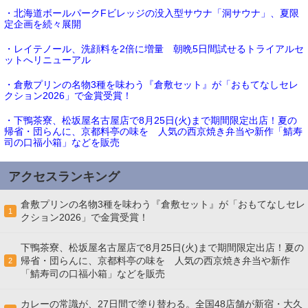
・北海道ボールパークFビレッジの没入型サウナ「洞サウナ」、夏限
定企画を続々展開
・レイテノール、洗顔料を2倍に増量 朝晩5日間試せるトライアルセ
ットへリニューアル
・倉敷プリンの名物3種を味わう『倉敷セット』が「おもてなしセレ
クション2026」で金賞受賞！
・下鴨茶寮、松坂屋名古屋店で8月25日(火)まで期間限定出店！夏の
帰省・団らんに、京都料亭の味を 人気の西京焼き弁当や新作「鯖寿
司の口福小箱」などを販売
アクセスランキング
倉敷プリンの名物3種を味わう『倉敷セット』が「おもてなしセレ
1
クション2026」で金賞受賞！
下鴨茶寮、松坂屋名古屋店で8月25日(火)まで期間限定出店！夏の
帰省・団らんに、京都料亭の味を 人気の西京焼き弁当や新作
2
「鯖寿司の口福小箱」などを販売
カレーの常識が、27日間で塗り替わる。全国48店舗が新宿・大久