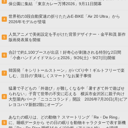
3
保公園に集結 「東京カレー万博2026」9月11日開幕
世界初の3段自動変速の折りたたみE-BIKE「Air 20 Ultra」から
4
2026年モデルが登場
人気アニメで美術設定を手がけた背景デザイナー・金平和茂 新作
5
版画発表展を開催
合計で約1,100ブースが出店！好奇心が刺激される特別な2日間
6
「小倉ハンドメイドマルシェ2026」9/26(土)・9/27(日)開催
韓国発「キシリトールストーン」がバズり中！ギルトフリーで楽
7
しむ、注目の“美味しくスマート”なお菓子事情
猛暑で子どもの「外遊び」が難しくなる中「暑すぎて外で遊ばせ
られない」子育て世帯の不安に応える 横浜市金沢区に親子向け
8
大型屋内パーク「ニコニコランド」開設 2026年7月20日(月)ビア
レヨコハマ新館2階にオープン
あなたの眠りは、どの動物？ スマートリング「Re・De Ring」
に、睡眠データから その日の眠りを動物キャラクターで表す新機
9