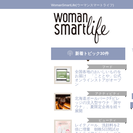
WomanSmartLife(ウーマンスマートライフ)
新着トピック30件
フード
全国各地のおいしいものを
お届け 「こととや」公式
オンラインストアがオープ
ン
アクティビティ
北海道ボールパークFビレ
ッジの没入型サウナ「洞サ
ウナ」、夏限定企画を続々
展開
ビューティ
レイテノール、洗顔料を2
倍に増量 朝晩5日間試せ