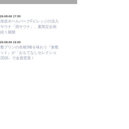
26-08-06 17:00
北海道ボールパークFビレッジの没入
型サウナ「洞サウナ」、夏限定企画
を続々展開
26-08-06 16:00
倉敷プリンの名物3種を味わう『倉敷
セット』が「おもてなしセレクショ
2026」で金賞受賞！