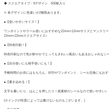
◆ スクエアタイプ：8デザイン 500枚入り
※ 各デザインに色違いが2種類あります。
●【使いやすいサイズ！】
ワンポイントやラベル使いにおすすめな22mm×12mmサイズとマンスリ
22mm×22mmスクエアサイズ♪
●【特色印刷！】
特色印刷なので色が鮮やかでとってもきれい♪風合いもあるおしゃれなシ
●【自分使いにも相手使いにも！】
手帳時間のお供にはもちろん、封印やワンポイント、シール交換にもおす
●【書き込める！】
文字を書いたり、はんこを押したり！紙素材のシールなので使いやすい♪
(※インクの性質によっては書けないものもございます。)