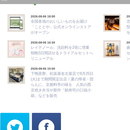
2026-08-06 18:00
20
全国各地のおいしいものをお届け
「こととや」公式オンラインストア
がオープン
2026-08-06 16:30
20
レイテノール、洗顔料を2倍に増量
朝晩5日間試せるトライアルセットへ
リニューアル
ン
2026-08-06 15:00
下鴨茶寮、松坂屋名古屋店で8月25日
(火)まで期間限定出店！夏の帰省・団
らんに、京都料亭の味を 人気の西
京焼き弁当や新作「鯖寿司の口福小
箱」などを販売