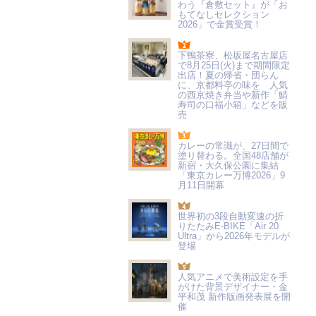
わう『倉敷セット』が「お
もてなしセレクション
2026」で金賞受賞！
下鴨茶寮、松坂屋名古屋店
で8月25日(火)まで期間限定
出店！夏の帰省・団らん
に、京都料亭の味を 人気
の西京焼き弁当や新作「鯖
寿司の口福小箱」などを販
売
カレーの常識が、27日間で
塗り替わる。全国48店舗が
新宿・大久保公園に集結
「東京カレー万博2026」9
月11日開幕
世界初の3段自動変速の折
りたたみE-BIKE「Air 20
Ultra」から2026年モデルが
登場
人気アニメで美術設定を手
がけた背景デザイナー・金
平和茂 新作版画発表展を開
催