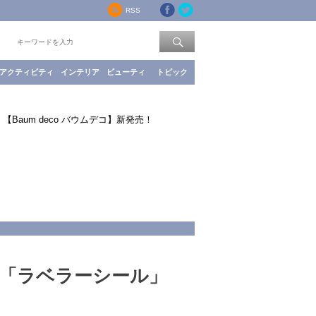
RSS
索：
アクティビティ
インテリア
ビューティ
トピック
aum deco バウムデコ】新発売！
「ラベラーシール」
！