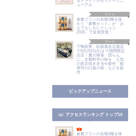
るトライアルセットへリニ
ューアル
フード
倉敷プリンの名物3種を味
わう『倉敷セット』が「お
もてなしセレクション
2026」で金賞受賞！
フード
下鴨茶寮、松坂屋名古屋店
で8月25日(火)まで期間限定
出店！夏の帰省・団らん
に、京都料亭の味を 人気
の西京焼き弁当や新作「鯖
寿司の口福小箱」などを販
売
ピックアップニュース
アクセスランキング トップ10
倉敷プリンの名物3種を味