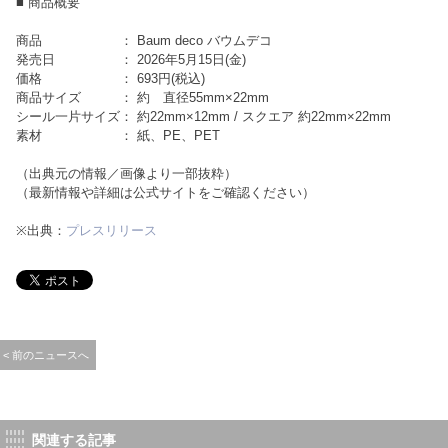
■ 商品概要
商品 ： Baum deco バウムデコ
発売日 ： 2026年5月15日(金)
価格 ： 693円(税込)
商品サイズ ： 約 直径55mm×22mm
シール一片サイズ： 約22mm×12mm / スクエア 約22mm×22mm
素材 ： 紙、PE、PET
（出典元の情報／画像より一部抜粋）
（最新情報や詳細は公式サイトをご確認ください）
※出典：
プレスリリース
< 前のニュースへ
関連する記事