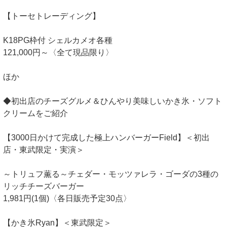
【トーセトレーディング】
K18PG枠付 シェルカメオ各種
121,000円～〈全て現品限り〉
ほか
◆初出店のチーズグルメ＆ひんやり美味しいかき氷・ソフト
クリームをご紹介
【3000日かけて完成した極上ハンバーガーField】＜初出
店・東武限定・実演＞
～トリュフ薫る～チェダー・モッツァレラ・ゴーダの3種の
リッチチーズバーガー
1,981円(1個)〈各日販売予定30点〉
【かき氷Ryan】＜東武限定＞