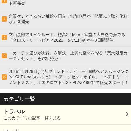
6
ト新発売
角質ケアとうるおい補給を両立！無印良品が「発酵ふき取り化粧
7
水」新発売
立山黒部アルペンルート、標高2,450m・室堂の大自然で奏でる
8
「立山ストリートピアノ2026」を9/11(金)から3日間開催
「カーテン選びが大変」を解決 上質な空間を彩る「楽天限定カ
9
ーテンセット」を7/28発売！
2026年8月28日(金)新ブランド・デビュー! 瞬感ヘアスムージング
※1SURUtto(スルッと)「ヘアエッセンスオイル」「ヘアトリート
10
メントミスト」全国のロフト※2・PLAZA※2にて販売スタート！
カテゴリ一覧
トラベル
このカテゴリの記事一覧を見る