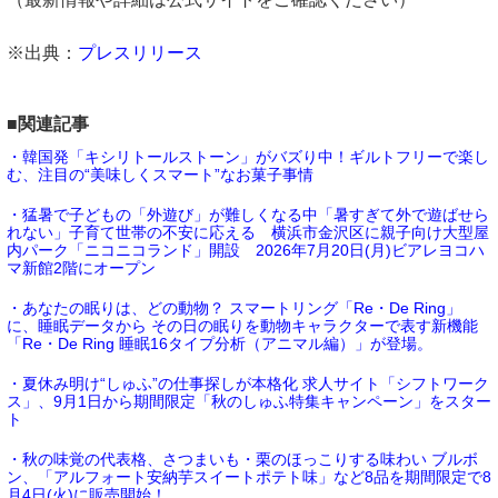
※出典：
プレスリリース
■関連記事
・韓国発「キシリトールストーン」がバズり中！ギルトフリーで楽し
む、注目の“美味しくスマート”なお菓子事情
・猛暑で子どもの「外遊び」が難しくなる中「暑すぎて外で遊ばせら
れない」子育て世帯の不安に応える 横浜市金沢区に親子向け大型屋
内パーク「ニコニコランド」開設 2026年7月20日(月)ビアレヨコハ
マ新館2階にオープン
・あなたの眠りは、どの動物？ スマートリング「Re・De Ring」
に、睡眠データから その日の眠りを動物キャラクターで表す新機能
「Re・De Ring 睡眠16タイプ分析（アニマル編）」が登場。
・夏休み明け“しゅふ”の仕事探しが本格化 求人サイト「シフトワーク
ス」、9月1日から期間限定「秋のしゅふ特集キャンペーン」をスター
ト
・秋の味覚の代表格、さつまいも・栗のほっこりする味わい ブルボ
ン、「アルフォート安納芋スイートポテト味」など8品を期間限定で8
月4日(火)に販売開始！