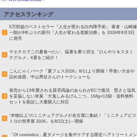
アクセスランキング
5万部超のベストセラー『人生が変わる白内障手術』 著者・山崎健
一朗が9年ぶりの新刊『人生が変わる老眼治療』を 2026年8月3日
1
に発売
ヤエチカでこの夏食べたい、猛暑を乗り切る「ひんやり＆スタミ
2
ナグルメ」6選をご紹介！
こんにゃくパーク『夏フェス2026』8/11より開催！早食い大会や
3
詰め放題、中山秀征さんのトークショーも
発売から13年愛される賛否両論のあられがECで復活 堅さと塩気
を妥協しない米菓「大鬼しみるげんこつ」158g×13袋・送料無料
4
セットを新設し大量購入に対応
“本物以上”のミニチュアグルメが名古屋に集結！「ミニチュアビス
5
トロの世界展 2026」を8/22(土)～開催
「Of cosmetics」夏ダメージを集中ケアする限定ヘアトリートメン