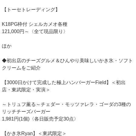
【トーセトレーディング】
K18PG枠付 シェルカメオ各種
121,000円～〈全て現品限り〉
ほか
◆初出店のチーズグルメ＆ひんやり美味しいかき氷・ソフト
クリームをご紹介
【3000日かけて完成した極上ハンバーガーField】＜初出
店・東武限定・実演＞
～トリュフ薫る～チェダー・モッツァレラ・ゴーダの3種の
リッチチーズバーガー
1,981円(1個)〈各日販売予定30点〉
【かき氷Ryan】＜東武限定＞