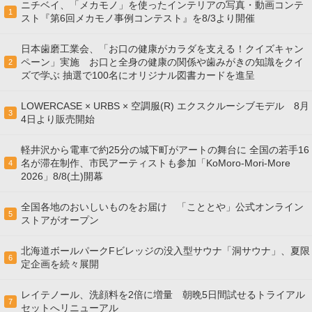
ニチベイ、「メカモノ」を使ったインテリアの写真・動画コンテ
1
スト『第6回メカモノ事例コンテスト』を8/3より開催
日本歯磨工業会、「お口の健康がカラダを支える！クイズキャン
ペーン」実施 お口と全身の健康の関係や歯みがきの知識をクイ
2
ズで学ぶ 抽選で100名にオリジナル図書カードを進呈
LOWERCASE × URBS × 空調服(R) エクスクルーシブモデル 8月
3
4日より販売開始
軽井沢から電車で約25分の城下町がアートの舞台に 全国の若手16
名が滞在制作、市民アーティストも参加「KoMoro-Mori-More
4
2026」8/8(土)開幕
全国各地のおいしいものをお届け 「こととや」公式オンライン
5
ストアがオープン
北海道ボールパークFビレッジの没入型サウナ「洞サウナ」、夏限
6
定企画を続々展開
レイテノール、洗顔料を2倍に増量 朝晩5日間試せるトライアル
7
セットへリニューアル