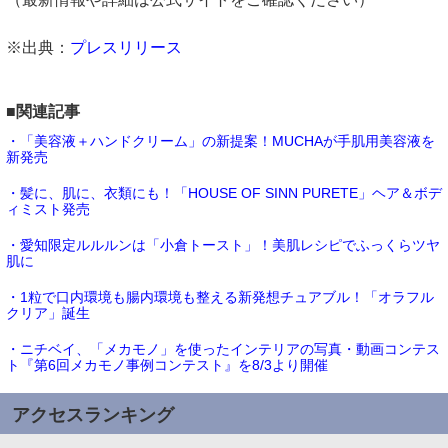
※出典：
プレスリリース
■関連記事
・「美容液＋ハンドクリーム」の新提案！MUCHAが手肌用美容液を
新発売
・髪に、肌に、衣類にも！「HOUSE OF SINN PURETE」ヘア＆ボデ
ィミスト発売
・愛知限定ルルルンは「小倉トースト」！美肌レシピでふっくらツヤ
肌に
・1粒で口内環境も腸内環境も整える新発想チュアブル！「オラフル
クリア」誕生
・ニチベイ、「メカモノ」を使ったインテリアの写真・動画コンテス
ト『第6回メカモノ事例コンテスト』を8/3より開催
アクセスランキング