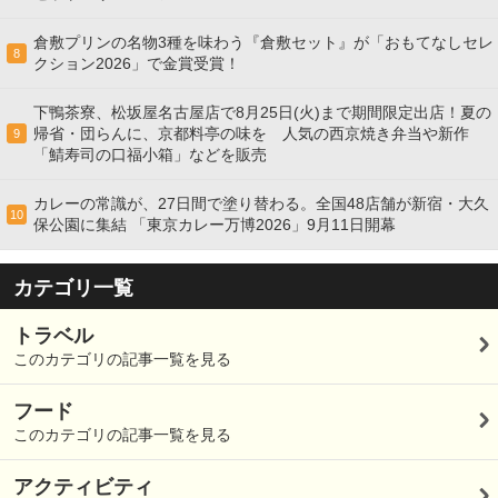
倉敷プリンの名物3種を味わう『倉敷セット』が「おもてなしセレ
8
クション2026」で金賞受賞！
下鴨茶寮、松坂屋名古屋店で8月25日(火)まで期間限定出店！夏の
帰省・団らんに、京都料亭の味を 人気の西京焼き弁当や新作
9
「鯖寿司の口福小箱」などを販売
カレーの常識が、27日間で塗り替わる。全国48店舗が新宿・大久
10
保公園に集結 「東京カレー万博2026」9月11日開幕
カテゴリ一覧
トラベル
このカテゴリの記事一覧を見る
フード
このカテゴリの記事一覧を見る
アクティビティ