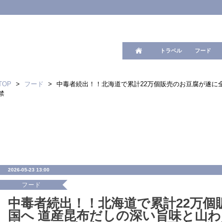
ワード検
トラベル
フード
TOP
>
フード
>
中毒者続出！！北海道で累計22万個販売のお豆腐が遂に
禁
2026-05-23 13:00
フード
中毒者続出！！北海道で累計22万個
国へ 道産昆布だしの深い旨味と山