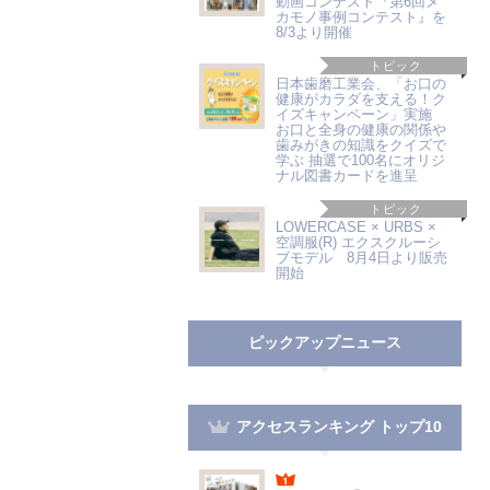
動画コンテスト『第6回メ
カモノ事例コンテスト』を
8/3より開催
トピック
日本歯磨工業会、「お口の
健康がカラダを支える！ク
イズキャンペーン」実施
お口と全身の健康の関係や
歯みがきの知識をクイズで
学ぶ 抽選で100名にオリジ
ナル図書カードを進呈
トピック
LOWERCASE × URBS ×
空調服(R) エクスクルーシ
ブモデル 8月4日より販売
開始
ピックアップニュース
アクセスランキング トップ10