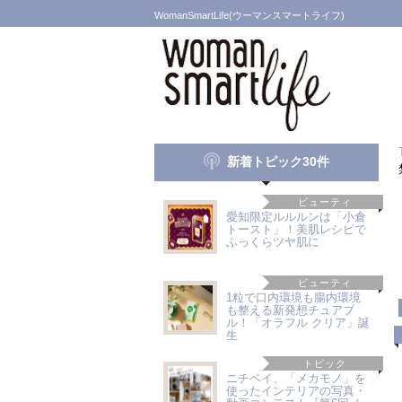
WomanSmartLife(ウーマンスマートライフ)
新着トピック30件
ビューティ
愛知限定ルルルンは「小倉
トースト」！美肌レシピで
ふっくらツヤ肌に
ビューティ
1粒で口内環境も腸内環境
も整える新発想チュアブ
ル！「オラフル クリア」誕
生
トピック
ニチベイ、「メカモノ」を
使ったインテリアの写真・