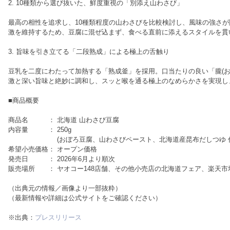
2. 10種類から選び抜いた、鮮度重視の「別添え山わさび」
最高の相性を追求し、10種類程度の山わさびを比較検討し、風味の強さ
激を維持するため、豆腐に混ぜ込まず、食べる直前に添えるスタイルを貫
3. 旨味を引き立てる「二段熟成」による極上の舌触り
豆乳を二度にわたって加熱する「熟成釜」を採用。口当たりの良い「朧(お
激と深い旨味と絶妙に調和し、スッと喉を通る極上のなめらかさを実現し
■商品概要
商品名 ： 北海道 山わさび豆腐
内容量 ： 250g
(おぼろ豆腐、山わさびペースト、北海道産昆布だしつゆ 付
希望小売価格： オープン価格
発売日 ： 2026年6月より順次
販売場所 ： ヤオコー148店舗、その他小売店の北海道フェア、楽天市
（出典元の情報／画像より一部抜粋）
（最新情報や詳細は公式サイトをご確認ください）
※出典：
プレスリリース