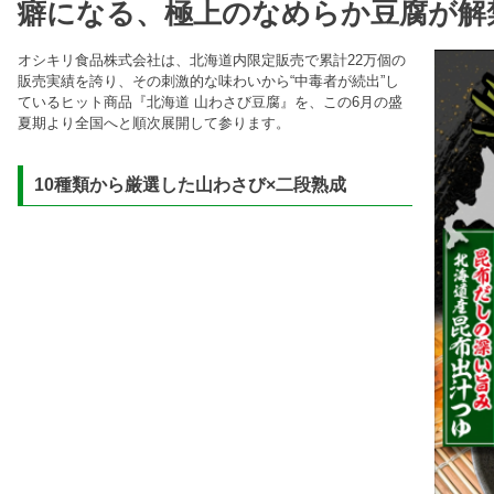
癖になる、極上のなめらか豆腐が解
オシキリ食品株式会社は、北海道内限定販売で累計22万個の
販売実績を誇り、その刺激的な味わいから“中毒者が続出”し
ているヒット商品『北海道 山わさび豆腐』を、この6月の盛
夏期より全国へと順次展開して参ります。
10種類から厳選した山わさび×二段熟成