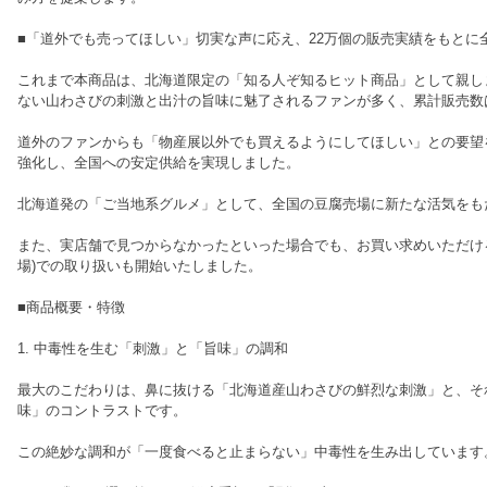
■「道外でも売ってほしい」切実な声に応え、22万個の販売実績をもとに
これまで本商品は、北海道限定の「知る人ぞ知るヒット商品」として親し
ない山わさびの刺激と出汁の旨味に魅了されるファンが多く、累計販売数
道外のファンからも「物産展以外でも買えるようにしてほしい」との要望
強化し、全国への安定供給を実現しました。
北海道発の「ご当地系グルメ」として、全国の豆腐売場に新たな活気をも
また、実店舗で見つからなかったといった場合でも、お買い求めいただける
場)での取り扱いも開始いたしました。
■商品概要・特徴
1. 中毒性を生む「刺激」と「旨味」の調和
最大のこだわりは、鼻に抜ける「北海道産山わさびの鮮烈な刺激」と、そ
味」のコントラストです。
この絶妙な調和が「一度食べると止まらない」中毒性を生み出しています