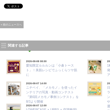
< 前のニュースへ
関連する記事
2026-08-08 08:00
20
愛知限定ルルルンは「小倉トース
ト」！美肌レシピでふっくらツヤ肌
に
2026-08-07 14:00
20
ニチベイ、「メカモノ」を使ったイ
ンテリアの写真・動画コンテスト
『第6回メカモノ事例コンテスト』を
8/3より開催
2026-08-07 12:00
選
LOWERCASE × URBS × 空調服(R)