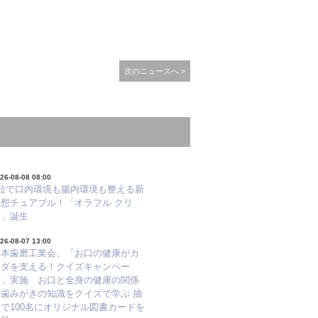
次のニュースへ >
26-08-08 08:00
1粒で口内環境も腸内環境も整える新
発想チュアブル！「オラフル クリ
ア」誕生
26-08-07 13:00
日本歯磨工業会、「お口の健康がカ
ラダを支える！クイズキャンペー
ン」実施 お口と全身の健康の関係
や歯みがきの知識をクイズで学ぶ 抽
で100名にオリジナル図書カードを