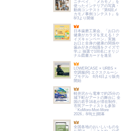
ニチベイ、「メカモノ」を
使ったインテリアの写真・
動画コンテスト『第6回メ
カモノ事例コンテスト』を
8/3より開催
日本歯磨工業会、「お口の
健康がカラダを支える！ク
イズキャンペーン」実施
お口と全身の健康の関係や
歯みがきの知識をクイズで
学ぶ 抽選で100名にオリジ
ナル図書カードを進呈
LOWERCASE × URBS ×
空調服(R) エクスクルーシ
ブモデル 8月4日より販売
開始
軽井沢から電車で約25分の
城下町がアートの舞台に 全
国の若手16名が滞在制作、
市民アーティストも参加
「KoMoro-Mori-More
2026」8/8(土)開幕
全国各地のおいしいものを
お届け 「こととや」公式