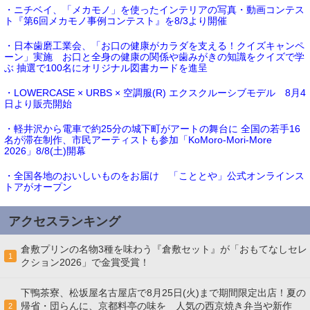
・ニチベイ、「メカモノ」を使ったインテリアの写真・動画コンテス
ト『第6回メカモノ事例コンテスト』を8/3より開催
・日本歯磨工業会、「お口の健康がカラダを支える！クイズキャンペ
ーン」実施 お口と全身の健康の関係や歯みがきの知識をクイズで学
ぶ 抽選で100名にオリジナル図書カードを進呈
・LOWERCASE × URBS × 空調服(R) エクスクルーシブモデル 8月4
日より販売開始
・軽井沢から電車で約25分の城下町がアートの舞台に 全国の若手16
名が滞在制作、市民アーティストも参加「KoMoro-Mori-More
2026」8/8(土)開幕
・全国各地のおいしいものをお届け 「こととや」公式オンラインス
トアがオープン
アクセスランキング
倉敷プリンの名物3種を味わう『倉敷セット』が「おもてなしセレ
1
クション2026」で金賞受賞！
下鴨茶寮、松坂屋名古屋店で8月25日(火)まで期間限定出店！夏の
帰省・団らんに、京都料亭の味を 人気の西京焼き弁当や新作
2