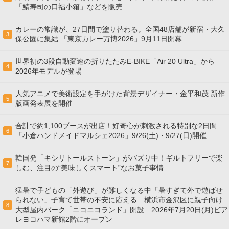
「鯖寿司の口福小箱」などを販売
カレーの常識が、27日間で塗り替わる。全国48店舗が新宿・大久
3
保公園に集結 「東京カレー万博2026」9月11日開幕
世界初の3段自動変速の折りたたみE-BIKE「Air 20 Ultra」から
4
2026年モデルが登場
人気アニメで美術設定を手がけた背景デザイナー・金平和茂 新作
5
版画発表展を開催
合計で約1,100ブースが出店！好奇心が刺激される特別な2日間
6
「小倉ハンドメイドマルシェ2026」9/26(土)・9/27(日)開催
韓国発「キシリトールストーン」がバズり中！ギルトフリーで楽
7
しむ、注目の“美味しくスマート”なお菓子事情
猛暑で子どもの「外遊び」が難しくなる中「暑すぎて外で遊ばせ
られない」子育て世帯の不安に応える 横浜市金沢区に親子向け
8
大型屋内パーク「ニコニコランド」開設 2026年7月20日(月)ビア
レヨコハマ新館2階にオープン