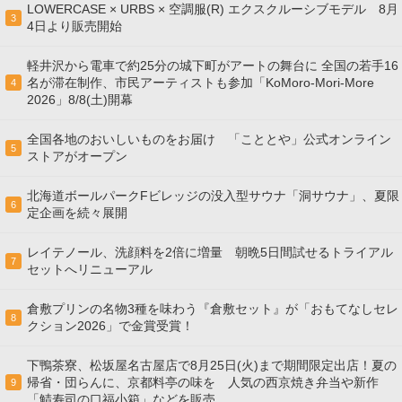
LOWERCASE × URBS × 空調服(R) エクスクルーシブモデル 8月
3
4日より販売開始
軽井沢から電車で約25分の城下町がアートの舞台に 全国の若手16
名が滞在制作、市民アーティストも参加「KoMoro-Mori-More
4
2026」8/8(土)開幕
全国各地のおいしいものをお届け 「こととや」公式オンライン
5
ストアがオープン
北海道ボールパークFビレッジの没入型サウナ「洞サウナ」、夏限
6
定企画を続々展開
レイテノール、洗顔料を2倍に増量 朝晩5日間試せるトライアル
7
セットへリニューアル
倉敷プリンの名物3種を味わう『倉敷セット』が「おもてなしセレ
8
クション2026」で金賞受賞！
下鴨茶寮、松坂屋名古屋店で8月25日(火)まで期間限定出店！夏の
帰省・団らんに、京都料亭の味を 人気の西京焼き弁当や新作
9
「鯖寿司の口福小箱」などを販売