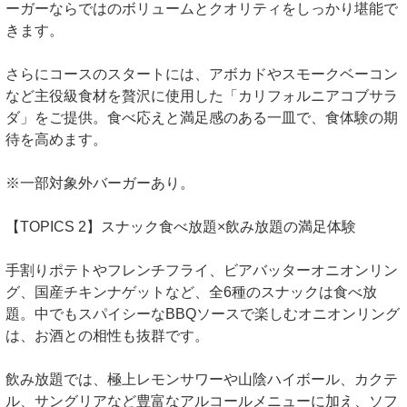
ーガーならではのボリュームとクオリティをしっかり堪能で
きます。
さらにコースのスタートには、アボカドやスモークベーコン
など主役級食材を贅沢に使用した「カリフォルニアコブサラ
ダ」をご提供。食べ応えと満足感のある一皿で、食体験の期
待を高めます。
※一部対象外バーガーあり。
【TOPICS 2】スナック食べ放題×飲み放題の満足体験
手割りポテトやフレンチフライ、ビアバッターオニオンリン
グ、国産チキンナゲットなど、全6種のスナックは食べ放
題。中でもスパイシーなBBQソースで楽しむオニオンリング
は、お酒との相性も抜群です。
飲み放題では、極上レモンサワーや山陰ハイボール、カクテ
ル、サングリアなど豊富なアルコールメニューに加え、ソフ