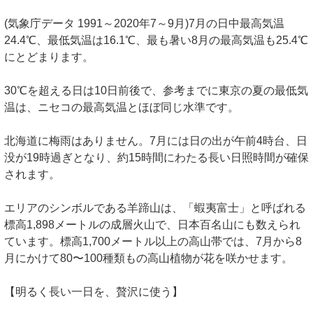
(気象庁データ 1991～2020年7～9月)7月の日中最高気温
24.4℃、最低気温は16.1℃、最も暑い8月の最高気温も25.4℃
にとどまります。
30℃を超える日は10日前後で、参考までに東京の夏の最低気
温は、ニセコの最高気温とほぼ同じ水準です。
北海道に梅雨はありません。7月には日の出が午前4時台、日
没が19時過ぎとなり、約15時間にわたる長い日照時間が確保
されます。
エリアのシンボルである羊蹄山は、「蝦夷富士」と呼ばれる
標高1,898メートルの成層火山で、日本百名山にも数えられ
ています。標高1,700メートル以上の高山帯では、7月から8
月にかけて80〜100種類もの高山植物が花を咲かせます。
【明るく長い一日を、贅沢に使う】