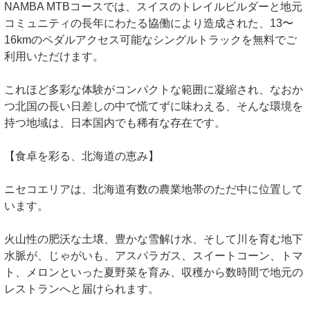
NAMBA MTBコースでは、スイスのトレイルビルダーと地元
コミュニティの長年にわたる協働により造成された、13〜
16kmのペダルアクセス可能なシングルトラックを無料でご
利用いただけます。
これほど多彩な体験がコンパクトな範囲に凝縮され、なおか
つ北国の長い日差しの中で慌てずに味わえる、そんな環境を
持つ地域は、日本国内でも稀有な存在です。
【食卓を彩る、北海道の恵み】
ニセコエリアは、北海道有数の農業地帯のただ中に位置して
います。
火山性の肥沃な土壌、豊かな雪解け水、そして川を育む地下
水脈が、じゃがいも、アスパラガス、スイートコーン、トマ
ト、メロンといった夏野菜を育み、収穫から数時間で地元の
レストランへと届けられます。