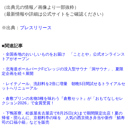
（出典元の情報／画像より一部抜粋）
（最新情報や詳細は公式サイトをご確認ください）
※出典：
プレスリリース
■関連記事
・全国各地のおいしいものをお届け 「こととや」公式オンラインス
トアがオープン
・北海道ボールパークFビレッジの没入型サウナ「洞サウナ」、夏限
定企画を続々展開
・レイテノール、洗顔料を2倍に増量 朝晩5日間試せるトライアルセ
ットへリニューアル
・倉敷プリンの名物3種を味わう『倉敷セット』が「おもてなしセレ
クション2026」で金賞受賞！
・下鴨茶寮、松坂屋名古屋店で8月25日(火)まで期間限定出店！夏の
帰省・団らんに、京都料亭の味を 人気の西京焼き弁当や新作「鯖寿
司の口福小箱」などを販売