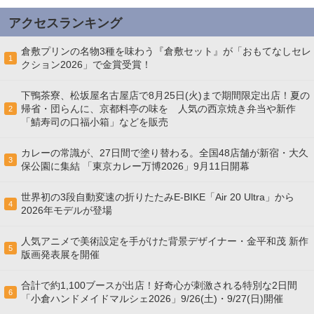
アクセスランキング
倉敷プリンの名物3種を味わう『倉敷セット』が「おもてなしセレ
1
クション2026」で金賞受賞！
下鴨茶寮、松坂屋名古屋店で8月25日(火)まで期間限定出店！夏の
帰省・団らんに、京都料亭の味を 人気の西京焼き弁当や新作
2
「鯖寿司の口福小箱」などを販売
カレーの常識が、27日間で塗り替わる。全国48店舗が新宿・大久
3
保公園に集結 「東京カレー万博2026」9月11日開幕
世界初の3段自動変速の折りたたみE-BIKE「Air 20 Ultra」から
4
2026年モデルが登場
人気アニメで美術設定を手がけた背景デザイナー・金平和茂 新作
5
版画発表展を開催
合計で約1,100ブースが出店！好奇心が刺激される特別な2日間
6
「小倉ハンドメイドマルシェ2026」9/26(土)・9/27(日)開催