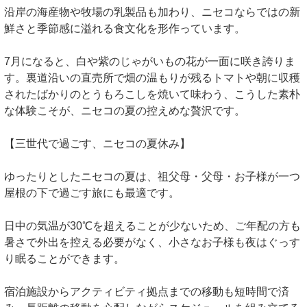
沿岸の海産物や牧場の乳製品も加わり、ニセコならではの新
鮮さと季節感に溢れる食文化を形作っています。
7月になると、白や紫のじゃがいもの花が一面に咲き誇りま
す。裏道沿いの直売所で畑の温もりが残るトマトや朝に収穫
されたばかりのとうもろこしを焼いて味わう、こうした素朴
な体験こそが、ニセコの夏の控えめな贅沢です。
【三世代で過ごす、ニセコの夏休み】
ゆったりとしたニセコの夏は、祖父母・父母・お子様が一つ
屋根の下で過ごす旅にも最適です。
日中の気温が30℃を超えることが少ないため、ご年配の方も
暑さで外出を控える必要がなく、小さなお子様も夜はぐっす
り眠ることができます。
宿泊施設からアクティビティ拠点までの移動も短時間で済