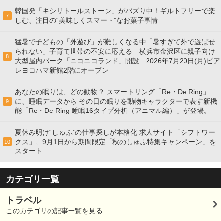
韓国発「キシリトールストーン」がバズり中！ギルトフリーで楽
7
しむ、注目の“美味しくスマート”なお菓子事情
猛暑で子どもの「外遊び」が難しくなる中「暑すぎて外で遊ばせ
られない」子育て世帯の不安に応える 横浜市金沢区に親子向け
8
大型屋内パーク「ニコニコランド」開設 2026年7月20日(月)ビア
レヨコハマ新館2階にオープン
あなたの眠りは、どの動物？ スマートリング「Re・De Ring」
に、睡眠データから その日の眠りを動物キャラクターで表す新機
9
能「Re・De Ring 睡眠16タイプ分析（アニマル編）」が登場。
夏休み明け“しゅふ”の仕事探しが本格化 求人サイト「シフトワー
クス」、9月1日から期間限定「秋のしゅふ特集キャンペーン」を
10
スタート
カテゴリ一覧
トラベル
このカテゴリの記事一覧を見る