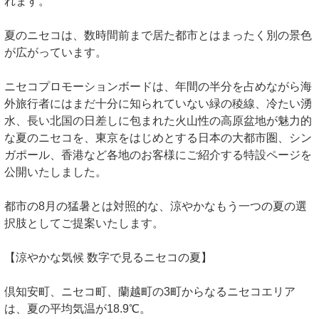
れます。
夏のニセコは、数時間前まで居た都市とはまったく別の景色
が広がっています。
ニセコプロモーションボードは、年間の半分を占めながら海
外旅行者にはまだ十分に知られていない緑の稜線、冷たい湧
水、長い北国の日差しに包まれた火山性の高原盆地が魅力的
な夏のニセコを、東京をはじめとする日本の大都市圏、シン
ガポール、香港など各地のお客様にご紹介する特設ページを
公開いたしました。
都市の8月の猛暑とは対照的な、涼やかなもう一つの夏の選
択肢としてご提案いたします。
【涼やかな気候 数字で見るニセコの夏】
倶知安町、ニセコ町、蘭越町の3町からなるニセコエリア
は、夏の平均気温が18.9℃。