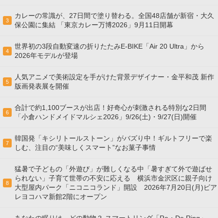
カレーの常識が、27日間で塗り替わる。全国48店舗が新宿・大久
3
保公園に集結 「東京カレー万博2026」9月11日開幕
世界初の3段自動変速の折りたたみE-BIKE「Air 20 Ultra」から
4
2026年モデルが登場
人気アニメで美術設定を手がけた背景デザイナー・金平和茂 新作
5
版画発表展を開催
合計で約1,100ブースが出店！好奇心が刺激される特別な2日間
6
「小倉ハンドメイドマルシェ2026」9/26(土)・9/27(日)開催
韓国発「キシリトールストーン」がバズり中！ギルトフリーで楽
7
しむ、注目の“美味しくスマート”なお菓子事情
猛暑で子どもの「外遊び」が難しくなる中「暑すぎて外で遊ばせ
られない」子育て世帯の不安に応える 横浜市金沢区に親子向け
8
大型屋内パーク「ニコニコランド」開設 2026年7月20日(月)ビア
レヨコハマ新館2階にオープン
あなたの眠りは、どの動物？ スマートリング「Re・De Ring」