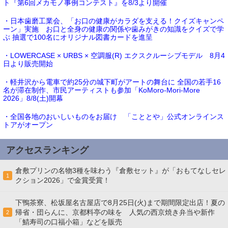
ト『第6回メカモノ事例コンテスト』を8/3より開催
・日本歯磨工業会、「お口の健康がカラダを支える！クイズキャンペ
ーン」実施 お口と全身の健康の関係や歯みがきの知識をクイズで学
ぶ 抽選で100名にオリジナル図書カードを進呈
・LOWERCASE × URBS × 空調服(R) エクスクルーシブモデル 8月4
日より販売開始
・軽井沢から電車で約25分の城下町がアートの舞台に 全国の若手16
名が滞在制作、市民アーティストも参加「KoMoro-Mori-More
2026」8/8(土)開幕
・全国各地のおいしいものをお届け 「こととや」公式オンラインス
トアがオープン
アクセスランキング
倉敷プリンの名物3種を味わう『倉敷セット』が「おもてなしセレ
1
クション2026」で金賞受賞！
下鴨茶寮、松坂屋名古屋店で8月25日(火)まで期間限定出店！夏の
帰省・団らんに、京都料亭の味を 人気の西京焼き弁当や新作
2
「鯖寿司の口福小箱」などを販売