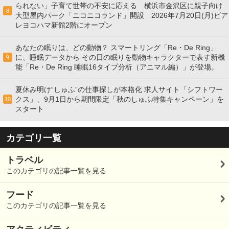
られない」子育て世帯の不安に応える 横浜市金沢区に親子向け
8
大型屋内パーク「ニコニコランド」開設 2026年7月20日(月)ビア
レヨコハマ新館2階にオープン
あなたの眠りは、どの動物？ スマートリング「Re・De Ring」
に、睡眠データから その日の眠りを動物キャラクターで表す新機
9
能「Re・De Ring 睡眠16タイプ分析（アニマル編）」が登場。
夏休み明け“しゅふ”の仕事探しが本格化 求人サイト「シフトワー
クス」、9月1日から期間限定「秋のしゅふ特集キャンペーン」を
10
スタート
カテゴリ一覧
トラベル
このカテゴリの記事一覧を見る
フード
このカテゴリの記事一覧を見る