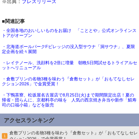
※出典：
プレスリリース
■関連記事
・全国各地のおいしいものをお届け 「こととや」公式オンラインス
トアがオープン
・北海道ボールパークFビレッジの没入型サウナ「洞サウナ」、夏限
定企画を続々展開
・レイテノール、洗顔料を2倍に増量 朝晩5日間試せるトライアルセ
ットへリニューアル
・倉敷プリンの名物3種を味わう『倉敷セット』が「おもてなしセレ
クション2026」で金賞受賞！
・下鴨茶寮、松坂屋名古屋店で8月25日(火)まで期間限定出店！夏の
帰省・団らんに、京都料亭の味を 人気の西京焼き弁当や新作「鯖寿
司の口福小箱」などを販売
アクセスランキング
倉敷プリンの名物3種を味わう『倉敷セット』が「おもてなしセレ
1
クション2026」で金賞受賞！