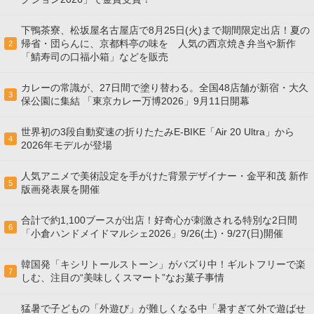
下鴨茶寮、松坂屋名古屋店で8月25日(火)まで期間限定出店！夏の
帰省・団らんに、京都料亭の味を 人気の西京焼き弁当や新作
2
「鯖寿司の口福小箱」などを販売
カレーの常識が、27日間で塗り替わる。全国48店舗が新宿・大久
3
保公園に集結 「東京カレー万博2026」9月11日開幕
世界初の3段自動変速の折りたたみE-BIKE「Air 20 Ultra」から
4
2026年モデルが登場
人気アニメで美術設定を手がけた背景デザイナー・金平和茂 新作
5
版画発表展を開催
合計で約1,100ブースが出店！好奇心が刺激される特別な2日間
6
「小倉ハンドメイドマルシェ2026」9/26(土)・9/27(日)開催
韓国発「キシリトールストーン」がバズり中！ギルトフリーで楽
7
しむ、注目の“美味しくスマート”なお菓子事情
猛暑で子どもの「外遊び」が難しくなる中「暑すぎて外で遊ばせ