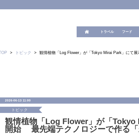
ワード検
トラベル
フード
TOP
>
トピック
>
観情植物「Log Flower」が「Tokyo Mirai P
2026-06-13 11:00
トピック
観情植物「Log Flower」が「Tokyo 
開始 最先端テクノロジーで作る「