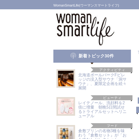
WomanSmartLife(ウーマンスマートライフ)
新着トピック30件
アクティビティ
北海道ボールパークFビレ
ッジの没入型サウナ「洞サ
ウナ」、夏限定企画を続々
展開
ビューティ
レイテノール、洗顔料を2
倍に増量 朝晩5日間試せ
るトライアルセットへリニ
ューアル
フード
倉敷プリンの名物3種を味
わう『倉敷セット』が「お