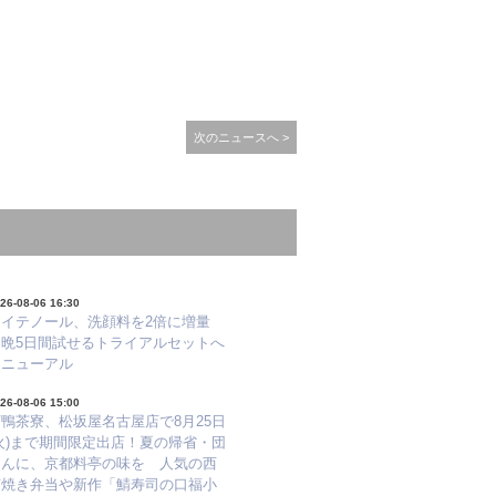
次のニュースへ >
26-08-06 16:30
レイテノール、洗顔料を2倍に増量
朝晩5日間試せるトライアルセットへ
リニューアル
26-08-06 15:00
鴨茶寮、松坂屋名古屋店で8月25日
火)まで期間限定出店！夏の帰省・団
らんに、京都料亭の味を 人気の西
京焼き弁当や新作「鯖寿司の口福小