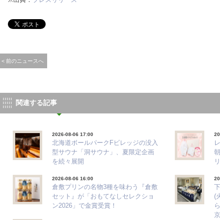
< 前のニュースへ
関連する記事
2026-08-06 17:00
20
北海道ボールパークFビレッジの没入
型サウナ「洞サウナ」、夏限定企画
を続々展開
2026-08-06 16:00
20
倉敷プリンの名物3種を味わう『倉敷
下
セット』が「おもてなしセレクショ
(
ン2026」で金賞受賞！