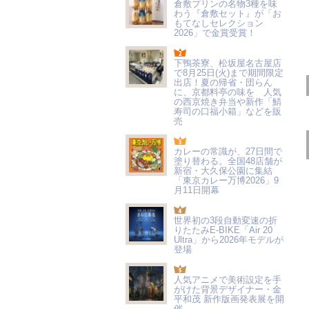
倉敷プリンの名物3種を味
わう『倉敷セット』が「お
もてなしセレクション
2026」で金賞受賞！
下鴨茶寮、松坂屋名古屋店
で8月25日(火)まで期間限定
出店！夏の帰省・団らん
に、京都料亭の味を 人気
の西京焼き弁当や新作「鯖
寿司の口福小箱」などを販
売
カレーの常識が、27日間で
塗り替わる。全国48店舗が
新宿・大久保公園に集結
「東京カレー万博2026」9
月11日開幕
世界初の3段自動変速の折
りたたみE-BIKE「Air 20
Ultra」から2026年モデルが
登場
人気アニメで美術設定を手
がけた背景デザイナー・金
平和茂 新作版画発表展を開
催