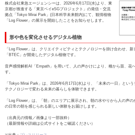
株式会社東急エージェンシーは、2026年6月17日(水)より、東
京都が推進する「東京ベイeSGプロジェクト」の発信・交流
拠点「Tokyo Mirai Park」(日本科学未来館内)にて、観情植物
「Log Flower」の展示を開始したことをお知らせします。
形や色を変化させるデジタル植物
「Log Flower」は、クリエイティビティとテクノロジーを掛け合わせ
「BTEC」が開発したデジタル植物です。
音声感情解析AI「Empath」を用いて、人の声かけにより、種から苗、
す。
「Tokyo Mirai Park」は、2026年6月17日(水)より、「未来の一
テクノロジーで変わる未来の暮らしを体験できます。
「Log Flower」は、「朝」のエリアに展示され、朝の水やりから人の
の日常の朝を感じられる新しい体験をお届けします。
（出典元の情報／画像より一部抜粋）
（最新情報や詳細は公式サイトをご確認ください）
※出典：
プレスリリース