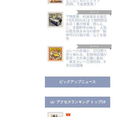
もてなしセレクション
2026」で金賞受賞！
フード
下鴨茶寮、松坂屋名古屋店
で8月25日(火)まで期間限定
出店！夏の帰省・団らん
に、京都料亭の味を 人気
の西京焼き弁当や新作「鯖
寿司の口福小箱」などを販
売
フード
カレーの常識が、27日間で
塗り替わる。全国48店舗が
新宿・大久保公園に集結
「東京カレー万博2026」9
月11日開幕
ピックアップニュース
アクセスランキング トップ10