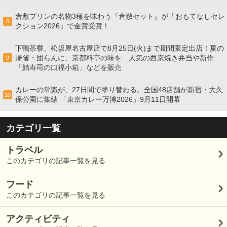
倉敷プリンの名物3種を味わう『倉敷セット』が「おもてなしセレ
8
クション2026」で金賞受賞！
下鴨茶寮、松坂屋名古屋店で8月25日(火)まで期間限定出店！夏の
帰省・団らんに、京都料亭の味を 人気の西京焼き弁当や新作
9
「鯖寿司の口福小箱」などを販売
カレーの常識が、27日間で塗り替わる。全国48店舗が新宿・大久
10
保公園に集結 「東京カレー万博2026」9月11日開幕
カテゴリ一覧
トラベル
このカテゴリの記事一覧を見る
フード
このカテゴリの記事一覧を見る
アクティビティ