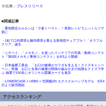
※出典：
プレスリリース
■関連記事
・愛知限定ルルルンは「小倉トースト」！美肌レシピでふっくらツヤ
肌に
・1粒で口内環境も腸内環境も整える新発想チュアブル！「オラフル
クリア」誕生
・ニチベイ、「メカモノ」を使ったインテリアの写真・動画コンテス
ト『第6回メカモノ事例コンテスト』を8/3より開催
・日本歯磨工業会、「お口の健康がカラダを支える！クイズキャンペ
ーン」実施 お口と全身の健康の関係や歯みがきの知識をクイズで学
ぶ 抽選で100名にオリジナル図書カードを進呈
・LOWERCASE × URBS × 空調服(R) エクスクルーシブモデル 8月4
日より販売開始
アクセスランキング