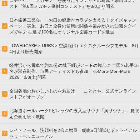
ニチベイ、「メカモノ」を使ったインテリアの写真・動画コンテ
1
スト『第6回メカモノ事例コンテスト』を8/3より開催
日本歯磨工業会、「お口の健康がカラダを支える！クイズキャン
ペーン」実施 お口と全身の健康の関係や歯みがきの知識をクイ
2
ズで学ぶ 抽選で100名にオリジナル図書カードを進呈
LOWERCASE × URBS × 空調服(R) エクスクルーシブモデル 8月
3
4日より販売開始
軽井沢から電車で約25分の城下町がアートの舞台に 全国の若手16
名が滞在制作、市民アーティストも参加「KoMoro-Mori-More
4
2026」8/8(土)開幕
全国各地のおいしいものをお届け 「こととや」公式オンライン
5
ストアがオープン
北海道ボールパークFビレッジの没入型サウナ「洞サウナ」、夏限
6
定企画を続々展開
レイテノール、洗顔料を2倍に増量 朝晩5日間試せるトライアル
7
セットへリニューアル