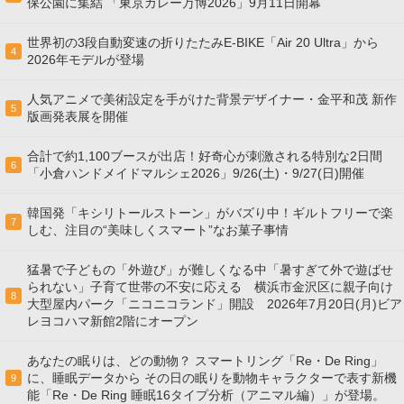
保公園に集結 「東京カレー万博2026」9月11日開幕
世界初の3段自動変速の折りたたみE-BIKE「Air 20 Ultra」から
4
2026年モデルが登場
人気アニメで美術設定を手がけた背景デザイナー・金平和茂 新作
5
版画発表展を開催
合計で約1,100ブースが出店！好奇心が刺激される特別な2日間
6
「小倉ハンドメイドマルシェ2026」9/26(土)・9/27(日)開催
韓国発「キシリトールストーン」がバズり中！ギルトフリーで楽
7
しむ、注目の“美味しくスマート”なお菓子事情
猛暑で子どもの「外遊び」が難しくなる中「暑すぎて外で遊ばせ
られない」子育て世帯の不安に応える 横浜市金沢区に親子向け
8
大型屋内パーク「ニコニコランド」開設 2026年7月20日(月)ビア
レヨコハマ新館2階にオープン
あなたの眠りは、どの動物？ スマートリング「Re・De Ring」
に、睡眠データから その日の眠りを動物キャラクターで表す新機
9
能「Re・De Ring 睡眠16タイプ分析（アニマル編）」が登場。