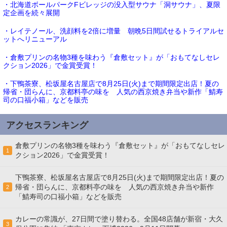
・北海道ボールパークFビレッジの没入型サウナ「洞サウナ」、夏限
定企画を続々展開
・レイテノール、洗顔料を2倍に増量 朝晩5日間試せるトライアルセ
ットへリニューアル
・倉敷プリンの名物3種を味わう『倉敷セット』が「おもてなしセレ
クション2026」で金賞受賞！
・下鴨茶寮、松坂屋名古屋店で8月25日(火)まで期間限定出店！夏の
帰省・団らんに、京都料亭の味を 人気の西京焼き弁当や新作「鯖寿
司の口福小箱」などを販売
アクセスランキング
倉敷プリンの名物3種を味わう『倉敷セット』が「おもてなしセレ
1
クション2026」で金賞受賞！
下鴨茶寮、松坂屋名古屋店で8月25日(火)まで期間限定出店！夏の
帰省・団らんに、京都料亭の味を 人気の西京焼き弁当や新作
2
「鯖寿司の口福小箱」などを販売
カレーの常識が、27日間で塗り替わる。全国48店舗が新宿・大久
3