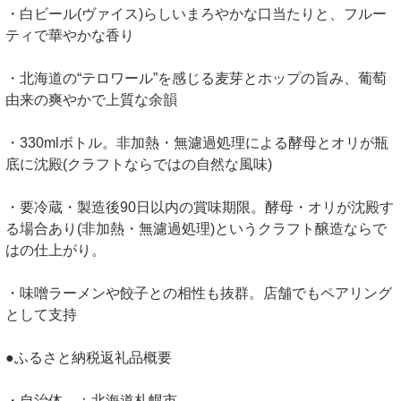
・白ビール(ヴァイス)らしいまろやかな口当たりと、フルー
ティで華やかな香り
・北海道の“テロワール”を感じる麦芽とホップの旨み、葡萄
由来の爽やかで上質な余韻
・330mlボトル。非加熱・無濾過処理による酵母とオリが瓶
底に沈殿(クラフトならではの自然な風味)
・要冷蔵・製造後90日以内の賞味期限。酵母・オリが沈殿す
る場合あり(非加熱・無濾過処理)というクラフト醸造ならで
はの仕上がり。
・味噌ラーメンや餃子との相性も抜群。店舗でもペアリング
として支持
●ふるさと納税返礼品概要
・自治体 ：北海道札幌市