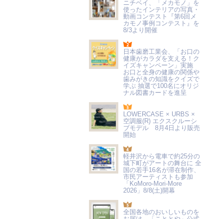
ニチベイ、「メカモノ」を
使ったインテリアの写真・
動画コンテスト『第6回メ
カモノ事例コンテスト』を
8/3より開催
日本歯磨工業会、「お口の
健康がカラダを支える！ク
イズキャンペーン」実施
お口と全身の健康の関係や
歯みがきの知識をクイズで
学ぶ 抽選で100名にオリジ
ナル図書カードを進呈
LOWERCASE × URBS ×
空調服(R) エクスクルーシ
ブモデル 8月4日より販売
開始
軽井沢から電車で約25分の
城下町がアートの舞台に 全
国の若手16名が滞在制作、
市民アーティストも参加
「KoMoro-Mori-More
2026」8/8(土)開幕
全国各地のおいしいものを
お届け 「こととや」公式