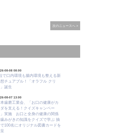
次のニュースへ >
26-08-08 08:00
1粒で口内環境も腸内環境も整える新
発想チュアブル！「オラフル クリ
ア」誕生
26-08-07 13:00
日本歯磨工業会、「お口の健康がカ
ラダを支える！クイズキャンペー
ン」実施 お口と全身の健康の関係
や歯みがきの知識をクイズで学ぶ 抽
で100名にオリジナル図書カードを
進呈