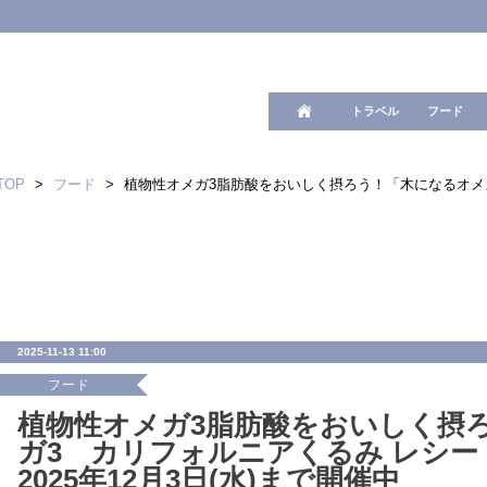
ワード検
トラベル
フード
TOP
>
フード
>
植物性オメガ3脂肪酸をおいしく摂ろう！「木になるオメガ3
2025-11-13 11:00
フード
植物性オメガ3脂肪酸をおいしく摂
ガ3 カリフォルニアくるみ レシ
2025年12月3日(水)まで開催中