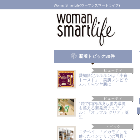
WomanSmartLife(ウーマンスマートライフ)
新着トピック30件
ビューティ
愛知限定ルルルンは「小倉
トースト」！美肌レシピで
ふっくらツヤ肌に
ビューティ
1粒で口内環境も腸内環境
も整える新発想チュアブ
ル！「オラフル クリア」誕
生
トピック
ニチベイ、「メカモノ」を
使ったインテリアの写真・