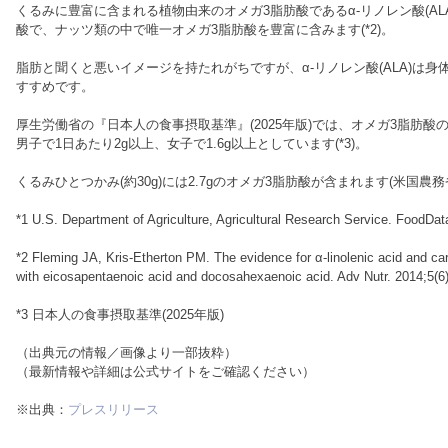
くるみに豊富に含まれる植物由来のオメガ3脂肪酸であるα-リノレン酸(A
酸で、ナッツ類の中で唯一オメガ3脂肪酸を豊富に含みます(*2)。
脂肪と聞くと悪いイメージを持たれがちですが、α-リノレン酸(ALA)は
すすめです。
厚生労働省の『日本人の食事摂取基準』(2025年版)では、オメガ3脂肪酸
男子で1日あたり2g以上、女子で1.6g以上としています(*3)。
くるみひとつかみ(約30g)には2.7gのオメガ3脂肪酸が含まれます(米国農務省
*1 U.S. Department of Agriculture, Agricultural Research Service. FoodData
*2 Fleming JA, Kris-Etherton PM. The evidence for α-linolenic acid and ca
with eicosapentaenoic acid and docosahexaenoic acid. Adv Nutr. 2014;5(6
*3 日本人の食事摂取基準(2025年版)
（出典元の情報／画像より一部抜粋）
（最新情報や詳細は公式サイトをご確認ください）
※出典：
プレスリリース