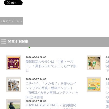
< 前のニュースへ
関連する記事
2026-08-08 08:00
20
愛知限定ルルルンは「小倉トース
ト」！美肌レシピでふっくらツヤ肌
に
2026-08-07 14:00
20
ニチベイ、「メカモノ」を使ったイ
ンテリアの写真・動画コンテスト
『第6回メカモノ事例コンテスト』を
8/3より開催
2026-08-07 12:00
選
LOWERCASE × URBS × 空調服(R)