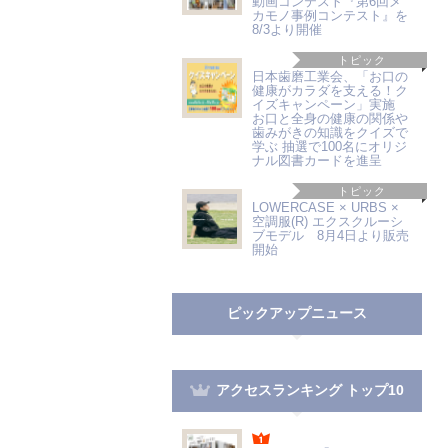
動画コンテスト『第6回メ
カモノ事例コンテスト』を
8/3より開催
トピック
日本歯磨工業会、「お口の
健康がカラダを支える！ク
イズキャンペーン」実施
お口と全身の健康の関係や
歯みがきの知識をクイズで
学ぶ 抽選で100名にオリジ
ナル図書カードを進呈
トピック
LOWERCASE × URBS ×
空調服(R) エクスクルーシ
ブモデル 8月4日より販売
開始
ピックアップニュース
アクセスランキング トップ10