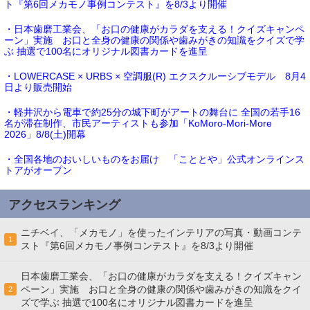
ト『第6回メカモノ事例コンテスト』を8/3より開催
・日本歯磨工業会、「お口の健康がカラダを支える！クイズキャンペ
ーン」実施 お口と全身の健康の関係や歯みがきの知識をクイズで学
ぶ 抽選で100名にオリジナル図書カードを進呈
・LOWERCASE × URBS × 空調服(R) エクスクルーシブモデル 8月4
日より販売開始
・軽井沢から電車で約25分の城下町がアートの舞台に 全国の若手16
名が滞在制作、市民アーティストも参加「KoMoro-Mori-More
2026」8/8(土)開幕
・全国各地のおいしいものをお届け 「こととや」公式オンラインス
トアがオープン
アクセスランキング
ニチベイ、「メカモノ」を使ったインテリアの写真・動画コンテ
1
スト『第6回メカモノ事例コンテスト』を8/3より開催
日本歯磨工業会、「お口の健康がカラダを支える！クイズキャン
ペーン」実施 お口と全身の健康の関係や歯みがきの知識をクイ
2
ズで学ぶ 抽選で100名にオリジナル図書カードを進呈