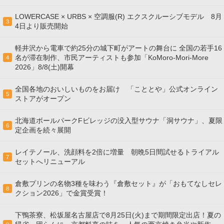
LOWERCASE × URBS × 空調服(R) エクスクルーシブモデル 8月
3
4日より販売開始
軽井沢から電車で約25分の城下町がアートの舞台に 全国の若手16
名が滞在制作、市民アーティストも参加「KoMoro-Mori-More
4
2026」8/8(土)開幕
全国各地のおいしいものをお届け 「こととや」公式オンライン
5
ストアがオープン
北海道ボールパークFビレッジの没入型サウナ「洞サウナ」、夏限
6
定企画を続々展開
レイテノール、洗顔料を2倍に増量 朝晩5日間試せるトライアル
7
セットへリニューアル
倉敷プリンの名物3種を味わう『倉敷セット』が「おもてなしセレ
8
クション2026」で金賞受賞！
下鴨茶寮、松坂屋名古屋店で8月25日(火)まで期間限定出店！夏の