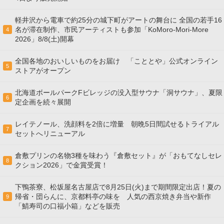
軽井沢から電車で約25分の城下町がアートの舞台に 全国の若手16
名が滞在制作、市民アーティストも参加「KoMoro-Mori-More
4
2026」8/8(土)開幕
全国各地のおいしいものをお届け 「こととや」公式オンライン
5
ストアがオープン
北海道ボールパークFビレッジの没入型サウナ「洞サウナ」、夏限
6
定企画を続々展開
レイテノール、洗顔料を2倍に増量 朝晩5日間試せるトライアル
7
セットへリニューアル
倉敷プリンの名物3種を味わう『倉敷セット』が「おもてなしセレ
8
クション2026」で金賞受賞！
下鴨茶寮、松坂屋名古屋店で8月25日(火)まで期間限定出店！夏の
帰省・団らんに、京都料亭の味を 人気の西京焼き弁当や新作
9
「鯖寿司の口福小箱」などを販売