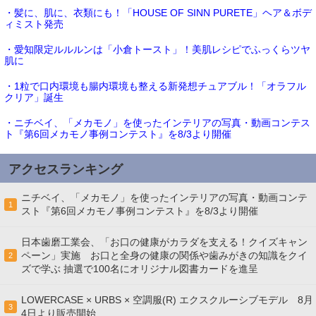
・髪に、肌に、衣類にも！「HOUSE OF SINN PURETE」ヘア＆ボデ
ィミスト発売
・愛知限定ルルルンは「小倉トースト」！美肌レシピでふっくらツヤ
肌に
・1粒で口内環境も腸内環境も整える新発想チュアブル！「オラフル
クリア」誕生
・ニチベイ、「メカモノ」を使ったインテリアの写真・動画コンテス
ト『第6回メカモノ事例コンテスト』を8/3より開催
アクセスランキング
ニチベイ、「メカモノ」を使ったインテリアの写真・動画コンテ
1
スト『第6回メカモノ事例コンテスト』を8/3より開催
日本歯磨工業会、「お口の健康がカラダを支える！クイズキャン
ペーン」実施 お口と全身の健康の関係や歯みがきの知識をクイ
2
ズで学ぶ 抽選で100名にオリジナル図書カードを進呈
LOWERCASE × URBS × 空調服(R) エクスクルーシブモデル 8月
3
4日より販売開始