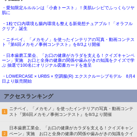
・愛知限定ルルルンは「小倉トースト」！美肌レシピでふっくらツヤ
肌に
・1粒で口内環境も腸内環境も整える新発想チュアブル！「オラフル
クリア」誕生
・ニチベイ、「メカモノ」を使ったインテリアの写真・動画コンテス
ト『第6回メカモノ事例コンテスト』を8/3より開催
・日本歯磨工業会、「お口の健康がカラダを支える！クイズキャンペ
ーン」実施 お口と全身の健康の関係や歯みがきの知識をクイズで学
ぶ 抽選で100名にオリジナル図書カードを進呈
・LOWERCASE × URBS × 空調服(R) エクスクルーシブモデル 8月4
日より販売開始
アクセスランキング
ニチベイ、「メカモノ」を使ったインテリアの写真・動画コンテ
1
スト『第6回メカモノ事例コンテスト』を8/3より開催
日本歯磨工業会、「お口の健康がカラダを支える！クイズキャン
ペーン」実施 お口と全身の健康の関係や歯みがきの知識をクイ
2