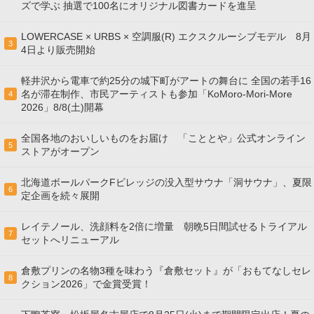
ズで学ぶ 抽選で100名にオリジナル図書カードを進呈
LOWERCASE × URBS × 空調服(R) エクスクルーシブモデル 8月
3
4日より販売開始
軽井沢から電車で約25分の城下町がアートの舞台に 全国の若手16
名が滞在制作、市民アーティストも参加「KoMoro-Mori-More
4
2026」8/8(土)開幕
全国各地のおいしいものをお届け 「こととや」公式オンライン
5
ストアがオープン
北海道ボールパークFビレッジの没入型サウナ「洞サウナ」、夏限
6
定企画を続々展開
レイテノール、洗顔料を2倍に増量 朝晩5日間試せるトライアル
7
セットへリニューアル
倉敷プリンの名物3種を味わう『倉敷セット』が「おもてなしセレ
8
クション2026」で金賞受賞！