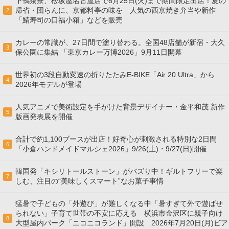
下鴨茶寮、松坂屋名古屋店で8月25日(火)まで期間限定出店！夏の
帰省・団らんに、京都料亭の味を 人気の西京焼き弁当や新作
2
「鯖寿司の口福小箱」などを販売
カレーの常識が、27日間で塗り替わる。全国48店舗が新宿・大久
3
保公園に集結 「東京カレー万博2026」9月11日開幕
世界初の3段自動変速の折りたたみE-BIKE「Air 20 Ultra」から
4
2026年モデルが登場
人気アニメで美術設定を手がけた背景デザイナー・金平和茂 新作
5
版画発表展を開催
合計で約1,100ブースが出店！好奇心が刺激される特別な2日間
6
「小倉ハンドメイドマルシェ2026」9/26(土)・9/27(日)開催
韓国発「キシリトールストーン」がバズり中！ギルトフリーで楽
7
しむ、注目の“美味しくスマート”なお菓子事情
猛暑で子どもの「外遊び」が難しくなる中「暑すぎて外で遊ばせ
られない」子育て世帯の不安に応える 横浜市金沢区に親子向け
8
大型屋内パーク「ニコニコランド」開設 2026年7月20日(月)ビア