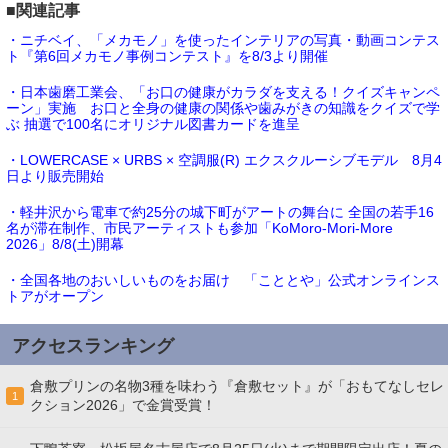
■関連記事
・ニチベイ、「メカモノ」を使ったインテリアの写真・動画コンテス
ト『第6回メカモノ事例コンテスト』を8/3より開催
・日本歯磨工業会、「お口の健康がカラダを支える！クイズキャンペ
ーン」実施 お口と全身の健康の関係や歯みがきの知識をクイズで学
ぶ 抽選で100名にオリジナル図書カードを進呈
・LOWERCASE × URBS × 空調服(R) エクスクルーシブモデル 8月4
日より販売開始
・軽井沢から電車で約25分の城下町がアートの舞台に 全国の若手16
名が滞在制作、市民アーティストも参加「KoMoro-Mori-More
2026」8/8(土)開幕
・全国各地のおいしいものをお届け 「こととや」公式オンラインス
トアがオープン
アクセスランキング
倉敷プリンの名物3種を味わう『倉敷セット』が「おもてなしセレ
1
クション2026」で金賞受賞！