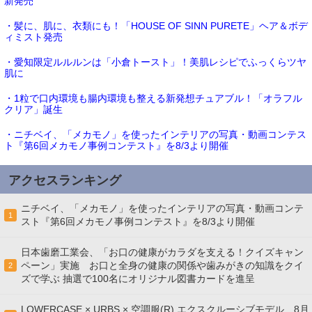
新発売
・髪に、肌に、衣類にも！「HOUSE OF SINN PURETE」ヘア＆ボデ
ィミスト発売
・愛知限定ルルルンは「小倉トースト」！美肌レシピでふっくらツヤ
肌に
・1粒で口内環境も腸内環境も整える新発想チュアブル！「オラフル
クリア」誕生
・ニチベイ、「メカモノ」を使ったインテリアの写真・動画コンテス
ト『第6回メカモノ事例コンテスト』を8/3より開催
アクセスランキング
ニチベイ、「メカモノ」を使ったインテリアの写真・動画コンテ
1
スト『第6回メカモノ事例コンテスト』を8/3より開催
日本歯磨工業会、「お口の健康がカラダを支える！クイズキャン
ペーン」実施 お口と全身の健康の関係や歯みがきの知識をクイ
2
ズで学ぶ 抽選で100名にオリジナル図書カードを進呈
LOWERCASE × URBS × 空調服(R) エクスクルーシブモデル 8月