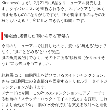
Kindness）」が、2月21日に6品をリニューアル発売しま
す。タイパやコスパが重視される今、スキンケアも“手早く
済ませるもの”になりがちですが、TKが提案するのはその対
極ともいえる「丁寧に肌と向き合う時間」です。
顆粒層に着目した“潤いを守る”新処方
今回のリニューアルで注目したのは、潤いを“与える”だけで
なく、“肌にとどめる”という視点。
肌の角質層だけでなく、その下にある“顆粒層（かりゅうそ
う）”にも焦点を当てました。
顆粒層には、細胞同士を結びつけるタイトジャンクション、
さらに細胞同士の交点部分を固定するトリセルラータイトジ
ャンクションがあります。
メナードは今回、この2つのジャンクションにアプローチす
る独自の「ステッチ・ロック・モイスト処方」を採用。これ
により新処方TKは、肌の“水分保持力”を支える設計へと進化