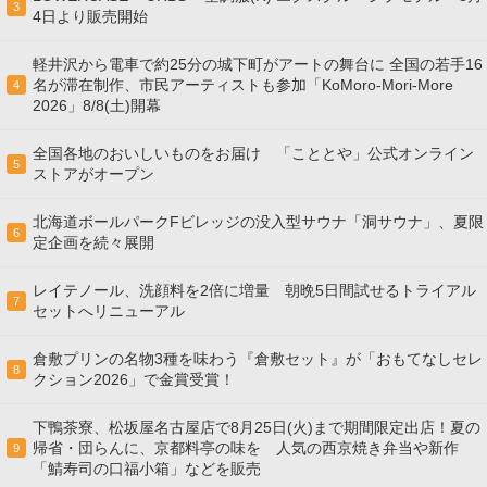
3
4日より販売開始
軽井沢から電車で約25分の城下町がアートの舞台に 全国の若手16
名が滞在制作、市民アーティストも参加「KoMoro-Mori-More
4
2026」8/8(土)開幕
全国各地のおいしいものをお届け 「こととや」公式オンライン
5
ストアがオープン
北海道ボールパークFビレッジの没入型サウナ「洞サウナ」、夏限
6
定企画を続々展開
レイテノール、洗顔料を2倍に増量 朝晩5日間試せるトライアル
7
セットへリニューアル
倉敷プリンの名物3種を味わう『倉敷セット』が「おもてなしセレ
8
クション2026」で金賞受賞！
下鴨茶寮、松坂屋名古屋店で8月25日(火)まで期間限定出店！夏の
帰省・団らんに、京都料亭の味を 人気の西京焼き弁当や新作
9
「鯖寿司の口福小箱」などを販売