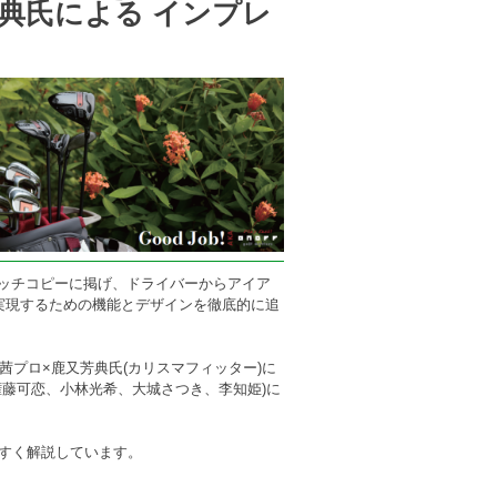
典氏による インプレ
」をキャッチコピーに掲げ、ドライバーからアイア
実現するための機能とデザインを徹底的に追
島茜プロ×鹿又芳典氏(カリスマフィッター)に
(権藤可恋、小林光希、大城さつき、李知姫)に
やすく解説しています。