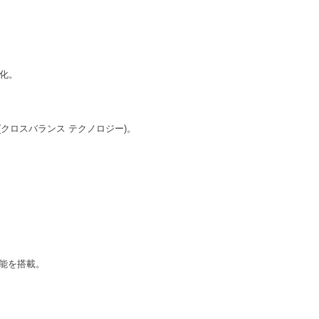
大化。
クロスバランス テクノロジー)。
能を搭載。