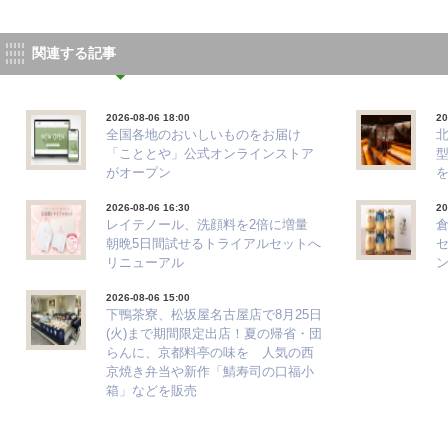
関連する記事
2026-08-06 18:00
20
全国各地のおいしいものをお届け
「こととや」公式オンラインストア
がオープン
2026-08-06 16:30
20
レイテノール、洗顔料を2倍に増量
朝晩5日間試せるトライアルセットへ
リニューアル
ン
2026-08-06 15:00
下鴨茶寮、松坂屋名古屋店で8月25日
(火)まで期間限定出店！夏の帰省・団
らんに、京都料亭の味を 人気の西
京焼き弁当や新作「鯖寿司の口福小
箱」などを販売