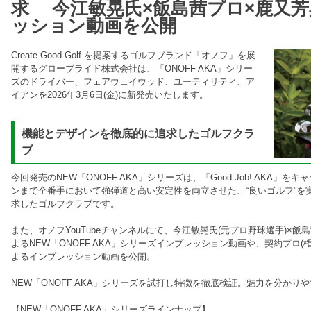
求 今江敏晃氏×飯島茜プロ×鹿又芳
ッション動画を公開
Create Good Golf.を提案するゴルフブランド「オノフ」を展
開するグローブライド株式会社は、「ONOFF AKA」シリー
ズのドライバー、フェアウェイウッド、ユーティリティ、ア
イアンを2026年3月6日(金)に新発売いたします。
機能とデザインを徹底的に追求したゴルフクラ
ブ
今回発売のNEW「ONOFF AKA」シリーズは、「Good Job! AKA
ンまで全番手において強弾道と高い安定性を両立させた、“良いゴルフ”を
求したゴルフクラブです。
また、オノフYouTubeチャンネルにて、今江敏晃氏(元プロ野球選手)×飯
よるNEW「ONOFF AKA」シリーズインプレッション動画や、契約プロ
よるインプレッション動画を公開。
NEW「ONOFF AKA」シリーズを試打し特徴を徹底検証。魅力を分かり
【NEW「ONOFF AKA」シリーズラインナップ】