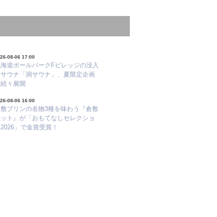
26-08-06 17:00
北海道ボールパークFビレッジの没入
型サウナ「洞サウナ」、夏限定企画
を続々展開
26-08-06 16:00
倉敷プリンの名物3種を味わう『倉敷
セット』が「おもてなしセレクショ
2026」で金賞受賞！