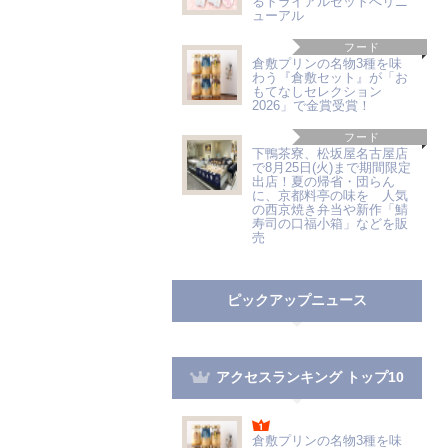
るトライアルセットへリニ
ューアル
フード
倉敷プリンの名物3種を味
わう『倉敷セット』が「お
もてなしセレクション
2026」で金賞受賞！
フード
下鴨茶寮、松坂屋名古屋店
で8月25日(火)まで期間限定
出店！夏の帰省・団らん
に、京都料亭の味を 人気
の西京焼き弁当や新作「鯖
寿司の口福小箱」などを販
売
ピックアップニュース
アクセスランキング トップ10
倉敷プリンの名物3種を味