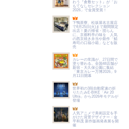
わう『倉敷セット』が「お
もてなしセレクション
2026」で金賞受賞！
下鴨茶寮、松坂屋名古屋店
で8月25日(火)まで期間限定
出店！夏の帰省・団らん
に、京都料亭の味を 人気
の西京焼き弁当や新作「鯖
寿司の口福小箱」などを販
売
カレーの常識が、27日間で
塗り替わる。全国48店舗が
新宿・大久保公園に集結
「東京カレー万博2026」9
月11日開幕
世界初の3段自動変速の折
りたたみE-BIKE「Air 20
Ultra」から2026年モデルが
登場
人気アニメで美術設定を手
がけた背景デザイナー・金
平和茂 新作版画発表展を開
催