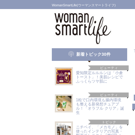
WomanSmartLife(ウーマンスマートライフ)
新着トピック30件
ビューティ
愛知限定ルルルンは「小倉
トースト」！美肌レシピで
ふっくらツヤ肌に
ビューティ
1粒で口内環境も腸内環境
も整える新発想チュアブ
ル！「オラフル クリア」誕
生
トピック
ニチベイ、「メカモノ」を
使ったインテリアの写真・