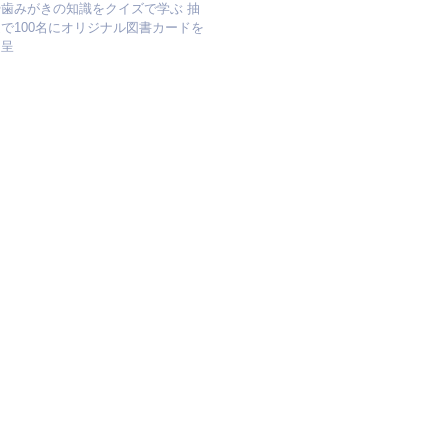
や歯みがきの知識をクイズで学ぶ 抽
で100名にオリジナル図書カードを
進呈