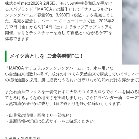
株式会社meは2026年2月5日、モデルの中林美和氏が手がけ
るスパブランド「MAROA」の新作として「ナチュラルクレ
ンジングバーム／容量90g、3,960円（税込）」を発売しまし
た。発売を記念し、バーニーズ ニューヨークでは、2026年2
月13日（金）から3月14日（土）までポップアップストアを
開催。香りとテクスチャーを通して“自然とつながるケア”を
体感できます。
メイク落としを“ご褒美時間”に！
「MAROA ナチュラルクレンジングバーム」は、水を用いな
い自然由来指数1を掲げ、成分のすべてを天然由来で構成しています。ベ
の植物油脂を採用。肌に必要なうるおいは守りながら汚れだけを浮かせて
また石油系ワックスを一切使わずに天然のコメヌカロウでオイルを固める
てとろけるような心地良さを実現しました。さらにラベンダー油、ローズ
天然精油が穏やかに香り、1日の終わりを静かに締めくくります。
（出典元の情報／画像より一部抜粋）
（最新情報や詳細は公式サイトをご確認ください）
※出典：報道用資料