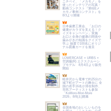
ニチベイ、「メカモノ」を
使ったインテリアの写真・
動画コンテスト『第6回メ
カモノ事例コンテスト』を
8/3より開催
日本歯磨工業会、「お口の
健康がカラダを支える！ク
イズキャンペーン」実施
お口と全身の健康の関係や
歯みがきの知識をクイズで
学ぶ 抽選で100名にオリジ
ナル図書カードを進呈
LOWERCASE × URBS ×
空調服(R) エクスクルーシ
ブモデル 8月4日より販売
開始
軽井沢から電車で約25分の
城下町がアートの舞台に 全
国の若手16名が滞在制作、
市民アーティストも参加
「KoMoro-Mori-More
2026」8/8(土)開幕
全国各地のおいしいものを
お届け 「こととや」公式