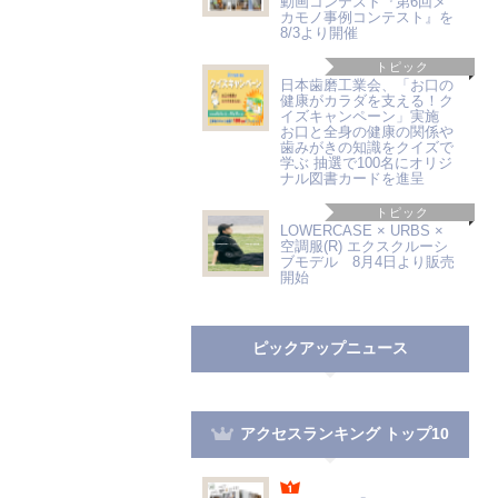
動画コンテスト『第6回メ
カモノ事例コンテスト』を
8/3より開催
トピック
日本歯磨工業会、「お口の
健康がカラダを支える！ク
イズキャンペーン」実施
お口と全身の健康の関係や
歯みがきの知識をクイズで
学ぶ 抽選で100名にオリジ
ナル図書カードを進呈
トピック
LOWERCASE × URBS ×
空調服(R) エクスクルーシ
ブモデル 8月4日より販売
開始
ピックアップニュース
アクセスランキング トップ10