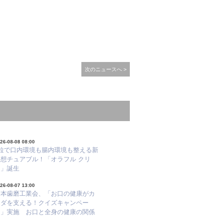
次のニュースへ >
26-08-08 08:00
1粒で口内環境も腸内環境も整える新
発想チュアブル！「オラフル クリ
ア」誕生
26-08-07 13:00
日本歯磨工業会、「お口の健康がカ
ラダを支える！クイズキャンペー
ン」実施 お口と全身の健康の関係