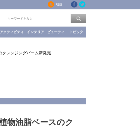
RSS
索：
アクティビティ
インテリア
ビューティ
トピック
スのクレンジングバーム新発売
%植物油脂ベースのク