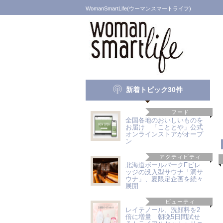
WomanSmartLife(ウーマンスマートライフ)
新着トピック30件
フード
全国各地のおいしいものを
お届け 「こととや」公式
オンラインストアがオープ
ン
アクティビティ
北海道ボールパークFビレ
ッジの没入型サウナ「洞サ
ウナ」、夏限定企画を続々
展開
ビューティ
レイテノール、洗顔料を2
倍に増量 朝晩5日間試せ