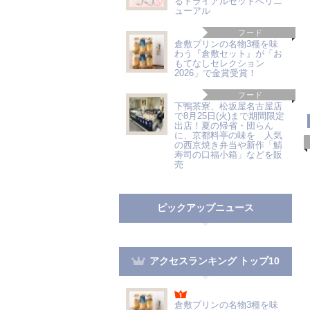
るトライアルセットへリニ
ューアル
フード
倉敷プリンの名物3種を味
わう『倉敷セット』が「お
もてなしセレクション
2026」で金賞受賞！
フード
下鴨茶寮、松坂屋名古屋店
で8月25日(火)まで期間限定
出店！夏の帰省・団らん
に、京都料亭の味を 人気
の西京焼き弁当や新作「鯖
寿司の口福小箱」などを販
売
ピックアップニュース
アクセスランキング トップ10
倉敷プリンの名物3種を味