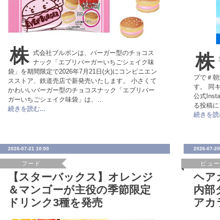
株
式会社ブルボンは、バーガー型のチョコス
株
ナック「エブリバーガーいちごシェイク味
袋」を期間限定で2026年7月21日(火)にコンビニエン
プで＃朝
スストア、鉄道売店で新発売いたします。 小さくて
す。 同
かわいいバーガー型のチョコスナック「エブリバー
公式In
ガーいちごシェイク味袋」は、…
る投稿に
続きを読む...
続きを読む
2026-07-21 10:00
2026-07-20
フード
ビュ
【スターバックス】オレンジ
ヘア
＆マンゴーが主役の季節限定
内部
ドリンク3種を発売
アカ