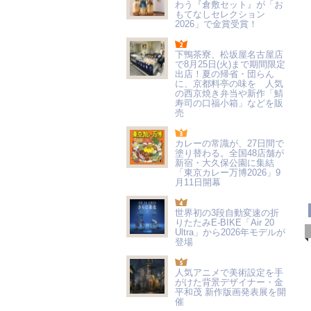
わう『倉敷セット』が「お
もてなしセレクション
2026」で金賞受賞！
下鴨茶寮、松坂屋名古屋店
で8月25日(火)まで期間限定
出店！夏の帰省・団らん
に、京都料亭の味を 人気
の西京焼き弁当や新作「鯖
寿司の口福小箱」などを販
売
カレーの常識が、27日間で
塗り替わる。全国48店舗が
新宿・大久保公園に集結
「東京カレー万博2026」9
月11日開幕
世界初の3段自動変速の折
りたたみE-BIKE「Air 20
Ultra」から2026年モデルが
登場
人気アニメで美術設定を手
がけた背景デザイナー・金
平和茂 新作版画発表展を開
催