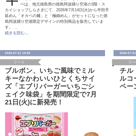
半
ベは、地元徳島県の徳島阿波踊り空港の3階・ス
カイショップしらさぎにて、2026年7月14日(火)から半田手
延めん「オカベの麺」と「極細めん」がセットになった徳
島阿波踊り空港限定デザインの特別商品を販売していま
す。 …
続きを読む...
2026-07-21 19:00
2026-07-21
フード
フ
ブルボン、いちご風味でミル
チル
キーなかわいいひとくちサイ
ルコ
ズ「エブリバーガーいちごシ
ペー
ェイク味袋」を期間限定で7月
21日(火)に新発売！