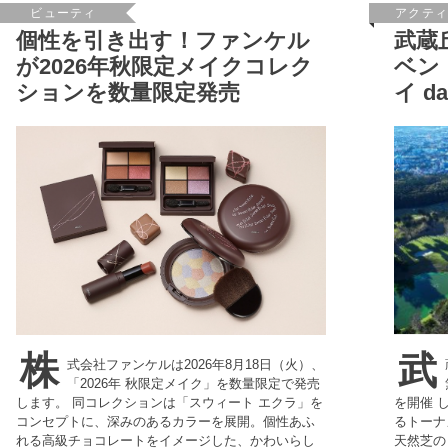
ビューティ
アクテ
個性を引き出す！ファンケル
武蔵
が2026年秋限定メイクコレク
ベン
ションを数量限定発売
イ d
武
株
式会社ファンケルは2026年8月18日（火）、
「2026年 秋限定メイク」を数量限定で発売
を開催 
します。 同コレクションは「スウィート エクラ」を
るトーナ
コンセプトに、深みのあるカラーを展開。個性あふ
天然芝の
れる高級チョコレートをイメージした、かわいらし