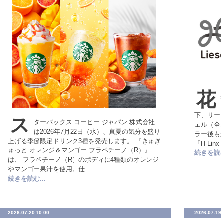
花
下、リー
ス
ターバックス コーヒー ジャパン 株式会社
ェル（全
は2026年7月22日（水）、真夏の気分を盛り
ラー後も
上げる季節限定ドリンク3種を発売します。 『ぎゅぎ
「H-Li
ゅっと オレンジ＆マンゴー フラペチーノ（R）』
続きを読む
は、 フラペチーノ（R）のボディに4種類のオレンジ
やマンゴー果汁を使用。仕…
続きを読む...
2026-07-20 10:00
2026-07-19