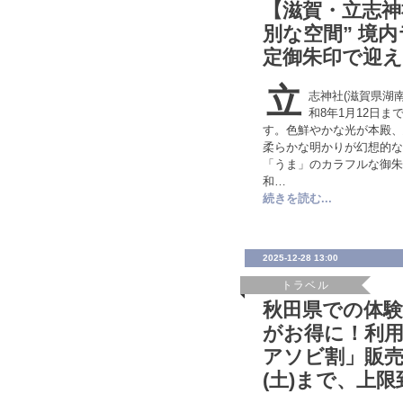
【滋賀・立志神
別な空間” 境
定御朱印で迎える
立
志神社(滋賀県湖南
和8年1月12日
す。色鮮やかな光が本殿、
柔らかな明かりが幻想的な
「うま」のカラフルな御朱
和…
続きを読む...
2025-12-28 13:00
トラベル
秋田県での体
がお得に！利用
アソビ割」販売は
(土)まで、上