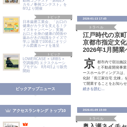
動画コンテスト『第6回メ
カモノ事例コンテスト』を
8/3より開催
トピック
2026-01-13 17:45
日本歯磨工業会、「お口の
健康がカラダを支える！ク
トラベル
イズキャンペーン」実施
お口と全身の健康の関係や
江戸時代の京町
歯みがきの知識をクイズで
京都市指定文化
学ぶ 抽選で100名にオリジ
ナル図書カードを進呈
2026年1月開業
トピック
LOWERCASE × URBS ×
京
都市内で宿泊施設
空調服(R) エクスクルーシ
ブモデル 8月4日より販売
と不動産開発事業
開始
ースホールディングスは、
化財「長江家住宅 北棟」を
て開業することをお知らせ
ピックアップニュース
続きを読む...
アクセスランキング トップ10
2026-01-09 15:00
トラベル
奥入瀬ネイチ