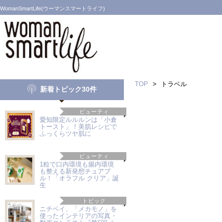
WomanSmartLife(ウーマンスマートライフ)
TOP
>
トラベル
新着トピック30件
ビューティ
愛知限定ルルルンは「小倉
トースト」！美肌レシピで
ふっくらツヤ肌に
ビューティ
1粒で口内環境も腸内環境
も整える新発想チュアブ
ル！「オラフル クリア」誕
生
トピック
ニチベイ、「メカモノ」を
使ったインテリアの写真・