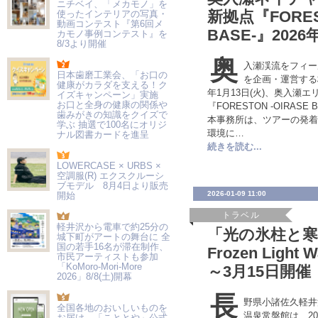
ニチベイ、「メカモノ」を
新拠点『FOREST
使ったインテリアの写真・
動画コンテスト『第6回メ
BASE-』202
カモノ事例コンテスト』を
8/3より開催
奥
入瀬渓流をフィー
日本歯磨工業会、「お口の
を企画・運営する株
健康がカラダを支える！ク
年1月13日(火)、奥入瀬
イズキャンペーン」実施
お口と全身の健康の関係や
『FORESTON -OIRA
歯みがきの知識をクイズで
本事務所は、ツアーの発着
学ぶ 抽選で100名にオリジ
環境に…
ナル図書カードを進呈
続きを読む...
LOWERCASE × URBS ×
空調服(R) エクスクルーシ
ブモデル 8月4日より販売
2026-01-09 11:00
開始
トラベル
軽井沢から電車で約25分の
「光の氷柱と寒
城下町がアートの舞台に 全
国の若手16名が滞在制作、
Frozen Light
市民アーティストも参加
「KoMoro-Mori-More
～3月15日開
2026」8/8(土)開幕
長
野県小諸佐久軽井
全国各地のおいしいものを
温泉常盤館は、20
お届け 「こととや」公式