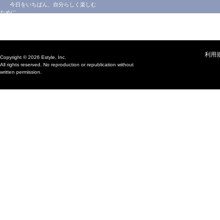
今日をいちばん、自分らしく楽しむ
ために
利用
Copyright © 2026 Estyle, Inc.
All rights reserved. No reproduction or republication without
written permission.