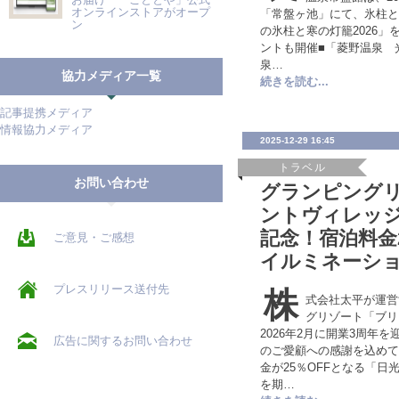
オンラインストアがオープ
「常盤ヶ池」にて、氷柱と
ン
の氷柱と寒の灯籠2026」
ントも開催■「菱野温泉 
泉…
協力メディア一覧
続きを読む...
記事提携メディア
情報協力メディア
2025-12-29 16:45
トラベル
お問い合わせ
グランピング
ントヴィレッジ
記念！宿泊料金2
ご意見・ご感想
イルミネーシ
プレスリリース送付先
株
式会社太平が運営
グリゾート「ブリ
2026年2月に開業3周年
広告に関するお問い合わせ
のご愛顧への感謝を込めて
金が25％OFFとなる「日光
を期…