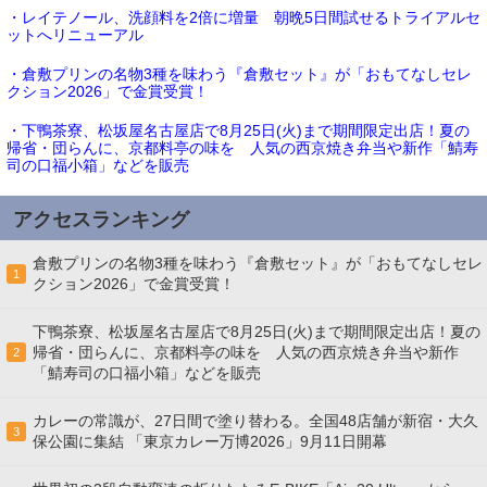
・レイテノール、洗顔料を2倍に増量 朝晩5日間試せるトライアルセ
ットへリニューアル
・倉敷プリンの名物3種を味わう『倉敷セット』が「おもてなしセレ
クション2026」で金賞受賞！
・下鴨茶寮、松坂屋名古屋店で8月25日(火)まで期間限定出店！夏の
帰省・団らんに、京都料亭の味を 人気の西京焼き弁当や新作「鯖寿
司の口福小箱」などを販売
アクセスランキング
倉敷プリンの名物3種を味わう『倉敷セット』が「おもてなしセレ
1
クション2026」で金賞受賞！
下鴨茶寮、松坂屋名古屋店で8月25日(火)まで期間限定出店！夏の
帰省・団らんに、京都料亭の味を 人気の西京焼き弁当や新作
2
「鯖寿司の口福小箱」などを販売
カレーの常識が、27日間で塗り替わる。全国48店舗が新宿・大久
3
保公園に集結 「東京カレー万博2026」9月11日開幕