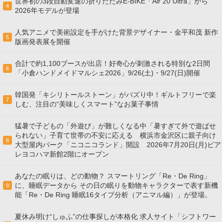
世界初の3段自動変速の折りたたみE-BIKE「Air 20 Ultra」から
4
2026年モデルが登場
人気アニメで美術設定を手がけた背景デザイナー・金平和茂 新作
5
版画発表展を開催
合計で約1,100ブースが出店！好奇心が刺激される特別な2日間
6
「小倉ハンドメイドマルシェ2026」9/26(土)・9/27(日)開催
韓国発「キシリトールストーン」がバズり中！ギルトフリーで楽
7
しむ、注目の“美味しくスマート”なお菓子事情
猛暑で子どもの「外遊び」が難しくなる中「暑すぎて外で遊ばせ
られない」子育て世帯の不安に応える 横浜市金沢区に親子向け
8
大型屋内パーク「ニコニコランド」開設 2026年7月20日(月)ビア
レヨコハマ新館2階にオープン
あなたの眠りは、どの動物？ スマートリング「Re・De Ring」
に、睡眠データから その日の眠りを動物キャラクターで表す新機
9
能「Re・De Ring 睡眠16タイプ分析（アニマル編）」が登場。
夏休み明け“しゅふ”の仕事探しが本格化 求人サイト「シフトワー