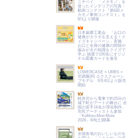
ニチベイ、「メカモノ」を
使ったインテリアの写真・
動画コンテスト『第6回メ
カモノ事例コンテスト』を
8/3より開催
日本歯磨工業会、「お口の
健康がカラダを支える！ク
イズキャンペーン」実施
お口と全身の健康の関係や
歯みがきの知識をクイズで
学ぶ 抽選で100名にオリジ
ナル図書カードを進呈
LOWERCASE × URBS ×
空調服(R) エクスクルーシ
ブモデル 8月4日より販売
開始
軽井沢から電車で約25分の
城下町がアートの舞台に 全
国の若手16名が滞在制作、
市民アーティストも参加
「KoMoro-Mori-More
2026」8/8(土)開幕
全国各地のおいしいものを
お届け 「こととや」公式