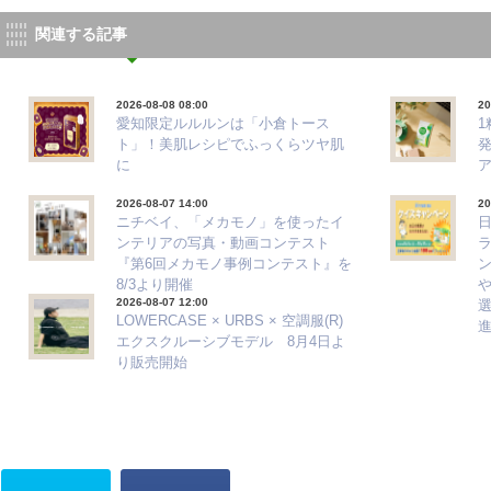
関連する記事
2026-08-08 08:00
20
愛知限定ルルルンは「小倉トース
ト」！美肌レシピでふっくらツヤ肌
に
2026-08-07 14:00
20
ニチベイ、「メカモノ」を使ったイ
ンテリアの写真・動画コンテスト
『第6回メカモノ事例コンテスト』を
8/3より開催
2026-08-07 12:00
選
LOWERCASE × URBS × 空調服(R)
エクスクルーシブモデル 8月4日よ
り販売開始