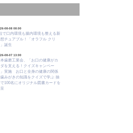
26-08-08 08:00
1粒で口内環境も腸内環境も整える新
発想チュアブル！「オラフル クリ
ア」誕生
26-08-07 13:00
日本歯磨工業会、「お口の健康がカ
ラダを支える！クイズキャンペー
ン」実施 お口と全身の健康の関係
や歯みがきの知識をクイズで学ぶ 抽
で100名にオリジナル図書カードを
進呈