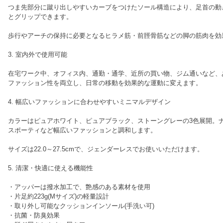
つま先部分に蹴り出しやすいカーブをつけたソール構造により、足首の動
とグリップできます。
歩行やアーチの保持に必要となるヒラメ筋・前脛骨筋などの脚の筋肉を効
3. 室内外で使用可能
在宅ワーク中、オフィス内、通勤・通学、近所の買い物、ジム通いなど、
ファッション性を両立し、日常の移動を効果的な運動に変えます。
4. 幅広いファッションに合わせやすいミニマルデザイン
カラーはピュアホワイト、ピュアブラック、ストーングレーの3色展開。
スポーティなど幅広いファッションと調和します。
サイズは22.0～27.5cmで、ジェンダーレスでお使いいただけます。
5. 清潔・快適に使える機能性
・アッパーは撥水加工で、艶感のある素材を使用
・片足約223g(Mサイズ)の軽量設計
・取り外し可能なクッションインソール(手洗い可)
・抗菌・防臭効果