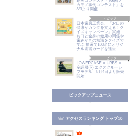
動画コンテスト『第6回メ
カモノ事例コンテスト』を
8/3より開催
トピック
日本歯磨工業会、「お口の
健康がカラダを支える！ク
イズキャンペーン」実施
お口と全身の健康の関係や
歯みがきの知識をクイズで
学ぶ 抽選で100名にオリジ
ナル図書カードを進呈
トピック
LOWERCASE × URBS ×
空調服(R) エクスクルーシ
ブモデル 8月4日より販売
開始
ピックアップニュース
アクセスランキング トップ10