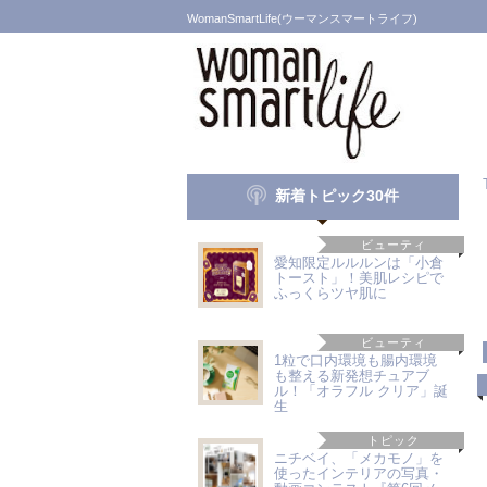
WomanSmartLife(ウーマンスマートライフ)
新着トピック30件
ビューティ
愛知限定ルルルンは「小倉
トースト」！美肌レシピで
ふっくらツヤ肌に
ビューティ
1粒で口内環境も腸内環境
も整える新発想チュアブ
ル！「オラフル クリア」誕
生
トピック
ニチベイ、「メカモノ」を
使ったインテリアの写真・