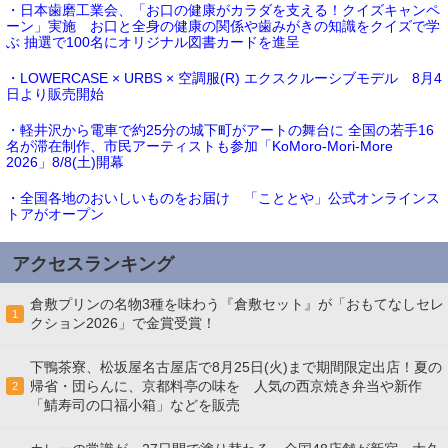
・日本歯磨工業会、「お口の健康がカラダを支える！クイズキャンペ
ーン」実施 お口と全身の健康の関係や歯みがきの知識をクイズで学
ぶ 抽選で100名にオリジナル図書カードを進呈
・LOWERCASE × URBS × 空調服(R) エクスクルーシブモデル 8月4
日より販売開始
・軽井沢から電車で約25分の城下町がアートの舞台に 全国の若手16
名が滞在制作、市民アーティストも参加「KoMoro-Mori-More
2026」8/8(土)開幕
・全国各地のおいしいものをお届け 「こととや」公式オンラインス
トアがオープン
アクセスランキング
倉敷プリンの名物3種を味わう『倉敷セット』が「おもてなしセレ
1
クション2026」で金賞受賞！
下鴨茶寮、松坂屋名古屋店で8月25日(火)まで期間限定出店！夏の
帰省・団らんに、京都料亭の味を 人気の西京焼き弁当や新作
2
「鯖寿司の口福小箱」などを販売