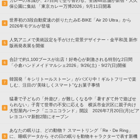
カレーの常識が、27日間で塗り替わる。全国48店舗が新宿・大久
3
保公園に集結 「東京カレー万博2026」9月11日開幕
世界初の3段自動変速の折りたたみE-BIKE「Air 20 Ultra」から
4
2026年モデルが登場
人気アニメで美術設定を手がけた背景デザイナー・金平和茂 新作
5
版画発表展を開催
合計で約1,100ブースが出店！好奇心が刺激される特別な2日間
6
「小倉ハンドメイドマルシェ2026」9/26(土)・9/27(日)開催
韓国発「キシリトールストーン」がバズり中！ギルトフリーで楽
7
しむ、注目の“美味しくスマート”なお菓子事情
猛暑で子どもの「外遊び」が難しくなる中「暑すぎて外で遊ばせ
られない」子育て世帯の不安に応える 横浜市金沢区に親子向け
8
大型屋内パーク「ニコニコランド」開設 2026年7月20日(月)ビア
レヨコハマ新館2階にオープン
あなたの眠りは、どの動物？ スマートリング「Re・De Ring」
に、睡眠データから その日の眠りを動物キャラクターで表す新機
9