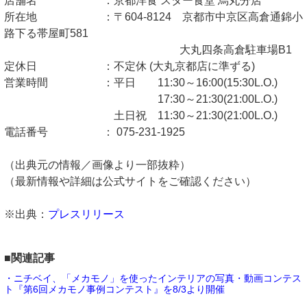
店舗名 ：京都洋食 スター食堂 烏丸分店
所在地 ：〒604-8124 京都市中京区高倉通錦小
路下る帯屋町581
大丸四条高倉駐車場B1
定休日 ：不定休 (大丸京都店に準ずる)
営業時間 ：平日 11:30～16:00(15:30L.O.)
17:30～21:30(21:00L.O.)
土日祝 11:30～21:30(21:00L.O.)
電話番号 ： 075-231-1925
（出典元の情報／画像より一部抜粋）
（最新情報や詳細は公式サイトをご確認ください）
※出典：
プレスリリース
■関連記事
・ニチベイ、「メカモノ」を使ったインテリアの写真・動画コンテス
ト『第6回メカモノ事例コンテスト』を8/3より開催