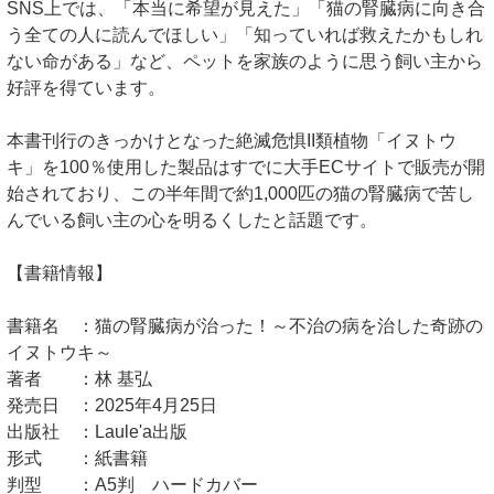
SNS上では、「本当に希望が見えた」「猫の腎臓病に向き合
う全ての人に読んでほしい」「知っていれば救えたかもしれ
ない命がある」など、ペットを家族のように思う飼い主から
好評を得ています。
本書刊行のきっかけとなった絶滅危惧II類植物「イヌトウ
キ」を100％使用した製品はすでに大手ECサイトで販売が開
始されており、この半年間で約1,000匹の猫の腎臓病で苦し
んでいる飼い主の心を明るくしたと話題です。
【書籍情報】
書籍名 ：猫の腎臓病が治った！～不治の病を治した奇跡の
イヌトウキ～
著者 ：林 基弘
発売日 ：2025年4月25日
出版社 ：Laule'a出版
形式 ：紙書籍
判型 ：A5判 ハードカバー