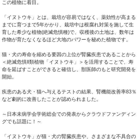
この植物に着目。
「イヌトウキ」とは、栽培が容易ではなく、薬効性が高まる
までに育つまで5年かかり、栽培中は根腐れ対策を施して生
育した希少な植物(絶滅危惧種)で、収穫後の土地は、数年は
作物が育たなくなるほど大地のパワーを秘めた植物です。
猫・犬の寿命を縮める要因の上位が腎臓疾患であることから
＜絶滅危惧II類植物「イヌトウキ」＞を活用することで、寿
命を延ばすことができると確信し、獣医師のもと研究開発を
開始。
疾患のある犬・猫へ与えるテストの結果、腎機能改善率83％
など劇的に改善したことが認められました。
～日本未病学会学術総会での発表からクラウドファンディン
グでも話題に！～
「イヌトウキ」が猫・犬の腎臓疾患や、さまざまな不具合の