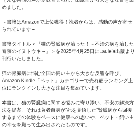
めました。
～書籍はAmazonで上位獲得！読者からは、感動の声が寄せ
られています～
書籍タイトル＜『猫の腎臓病が治った！～不治の病を治した
奇跡のイヌトウキ～』＞を2025年4月25日にLaule'a出版より
刊行いたしました。
猫の腎臓病に悩む全国の飼い主から大きな反響を呼び、
Amazon Kindle「ペット」カテゴリーで売れ筋ランキング上
位にランクインし大きな注目を集めています。
本書は、猫の腎臓病に関する悩みに寄り添い、不安の解決方
法を提案。それは著者自身が“死を覚悟した”腎臓病から回復
するまでの体験をベースに健康への思いや、ペット・飼い主
の幸せを願って生み出されたものです。