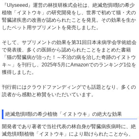
『Ulyseeed』運営の林技研株式会社は、絶滅危惧II類の希少
植物「イヌトウキ」の研究開発をし、世界で初めて猫・犬の
腎臓諸疾患の改善が認められたことを発見。その効果を生か
したペット用サプリメントを発売しました。
そして、サプリメントの効果を第31回日本未病学会学術総会
で発表後、多くの医師から認められたことをまとめた書籍
「猫の腎臓病が治った！～不治の病を治した奇跡のイヌトウ
キ～」を刊行し、2025年5月にAmazonでのランキング1位を
獲得しました。
刊行前にはクラウドファンディングでも話題となり、多くの
読者から感動と称賛をいただいています。
絶滅危惧II類の希少植物「イヌトウキ」の絶大な効果
開発者であり著者で当社代表の林自身が腎臓病疾病時に、絶
滅危惧II類植物「イヌトウキ」により助けられたことから、