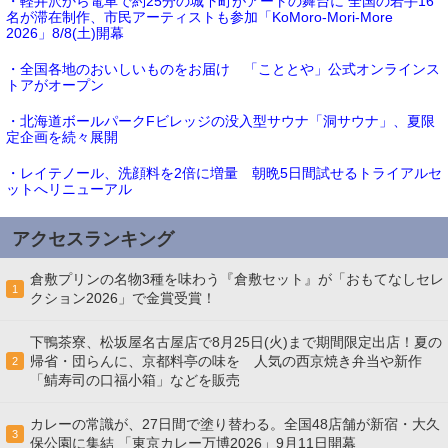
・軽井沢から電車で約25分の城下町がアートの舞台に 全国の若手16
名が滞在制作、市民アーティストも参加「KoMoro-Mori-More
2026」8/8(土)開幕
・全国各地のおいしいものをお届け 「こととや」公式オンラインス
トアがオープン
・北海道ボールパークFビレッジの没入型サウナ「洞サウナ」、夏限
定企画を続々展開
・レイテノール、洗顔料を2倍に増量 朝晩5日間試せるトライアルセ
ットへリニューアル
アクセスランキング
倉敷プリンの名物3種を味わう『倉敷セット』が「おもてなしセレ
1
クション2026」で金賞受賞！
下鴨茶寮、松坂屋名古屋店で8月25日(火)まで期間限定出店！夏の
帰省・団らんに、京都料亭の味を 人気の西京焼き弁当や新作
2
「鯖寿司の口福小箱」などを販売
カレーの常識が、27日間で塗り替わる。全国48店舗が新宿・大久
3
保公園に集結 「東京カレー万博2026」9月11日開幕