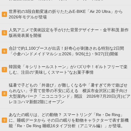
世界初の3段自動変速の折りたたみE-BIKE「Air 20 Ultra」から
4
2026年モデルが登場
人気アニメで美術設定を手がけた背景デザイナー・金平和茂 新作
5
版画発表展を開催
合計で約1,100ブースが出店！好奇心が刺激される特別な2日間
6
「小倉ハンドメイドマルシェ2026」9/26(土)・9/27(日)開催
韓国発「キシリトールストーン」がバズり中！ギルトフリーで楽
7
しむ、注目の“美味しくスマート”なお菓子事情
猛暑で子どもの「外遊び」が難しくなる中「暑すぎて外で遊ばせ
られない」子育て世帯の不安に応える 横浜市金沢区に親子向け
8
大型屋内パーク「ニコニコランド」開設 2026年7月20日(月)ビア
レヨコハマ新館2階にオープン
あなたの眠りは、どの動物？ スマートリング「Re・De Ring」
に、睡眠データから その日の眠りを動物キャラクターで表す新機
9
能「Re・De Ring 睡眠16タイプ分析（アニマル編）」が登場。