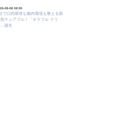
26-08-08 08:00
1粒で口内環境も腸内環境も整える新
発想チュアブル！「オラフル クリ
ア」誕生