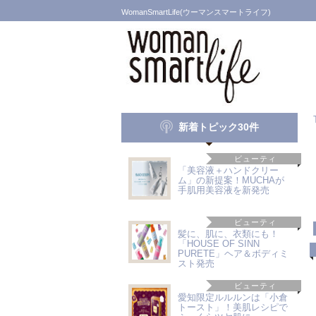
WomanSmartLife(ウーマンスマートライフ)
新着トピック30件
ビューティ
「美容液＋ハンドクリー
ム」の新提案！MUCHAが
手肌用美容液を新発売
ビューティ
髪に、肌に、衣類にも！
「HOUSE OF SINN
PURETE」ヘア＆ボディミ
スト発売
ビューティ
愛知限定ルルルンは「小倉
トースト」！美肌レシピで