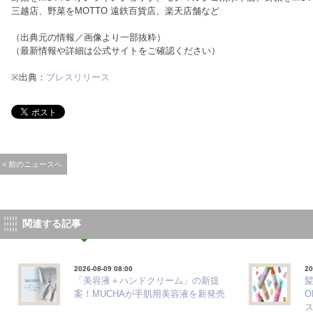
三越店、野菜をMOTTO 遠鉄百貨店、楽天店舗など
（出典元の情報／画像より一部抜粋）
（最新情報や詳細は公式サイトをご確認ください）
※出典：
プレスリリース
< 前のニュースへ
関連する記事
2026-08-09 08:00
20
「美容液＋ハンドクリーム」の新提
髪
案！MUCHAが手肌用美容液を新発売
O