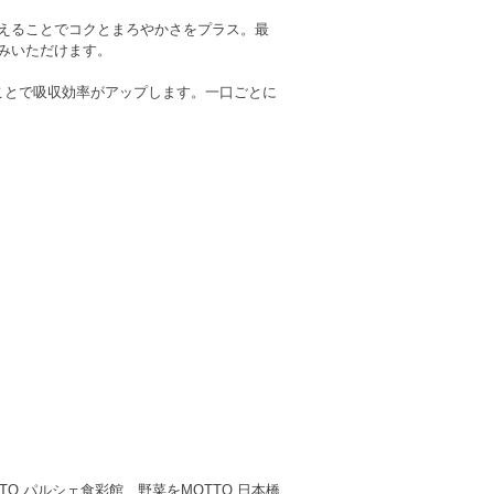
えることでコクとまろやかさをプラス。最
みいただけます。
ことで吸収効率がアップします。一口ごとに
O パルシェ食彩館、野菜をMOTTO 日本橋