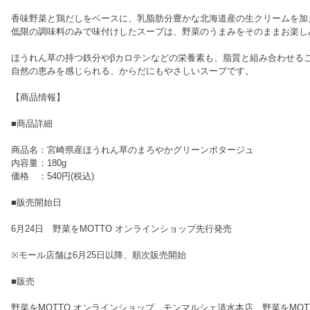
香味野菜と鶏だしをベースに、乳脂肪分豊かな北海道産の生クリームを加
低限の調味料のみで味付けしたスープは、野菜のうまみをそのままお楽し
ほうれん草の持つ鉄分やβカロテンなどの栄養素も、脂質と組み合わせる
自然の恵みを感じられる、からだにもやさしいスープです。
【商品情報】
■商品詳細
商品名：宮崎県産ほうれん草のまろやかグリーンポタージュ
内容量：180g
価格 ：540円(税込)
■販売開始日
6月24日 野菜をMOTTO オンラインショップ先行発売
※モール店舗は6月25日以降、順次販売開始
■販売
野菜をMOTTO オンラインショップ、モンマルシェ清水本店、野菜をMOTT