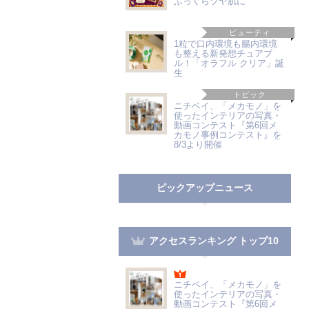
ふっくらツヤ肌に
ビューティ
1粒で口内環境も腸内環境
も整える新発想チュアブ
ル！「オラフル クリア」誕
生
トピック
ニチベイ、「メカモノ」を
使ったインテリアの写真・
動画コンテスト『第6回メ
カモノ事例コンテスト』を
8/3より開催
ピックアップニュース
アクセスランキング トップ10
ニチベイ、「メカモノ」を
使ったインテリアの写真・
動画コンテスト『第6回メ