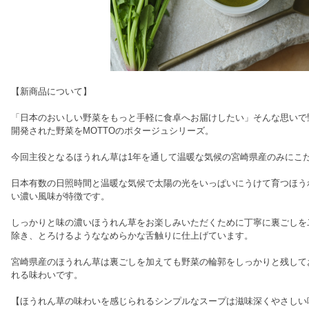
【新商品について】
「日本のおいしい野菜をもっと手軽に食卓へお届けしたい」そんな思いで
開発された野菜をMOTTOのポタージュシリーズ。
今回主役となるほうれん草は1年を通して温暖な気候の宮崎県産のみにこ
日本有数の日照時間と温暖な気候で太陽の光をいっぱいにうけて育つほう
い濃い風味が特徴です。
しっかりと味の濃いほうれん草をお楽しみいただくために丁寧に裏ごしを
除き、とろけるようななめらかな舌触りに仕上げています。
宮崎県産のほうれん草は裏ごしを加えても野菜の輪郭をしっかりと残して
れる味わいです。
【ほうれん草の味わいを感じられるシンプルなスープは滋味深くやさしい