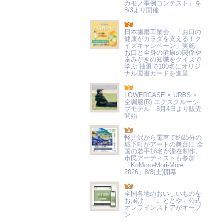
カモノ事例コンテスト』を
8/3より開催
日本歯磨工業会、「お口の
健康がカラダを支える！ク
イズキャンペーン」実施
お口と全身の健康の関係や
歯みがきの知識をクイズで
学ぶ 抽選で100名にオリジ
ナル図書カードを進呈
LOWERCASE × URBS ×
空調服(R) エクスクルーシ
ブモデル 8月4日より販売
開始
軽井沢から電車で約25分の
城下町がアートの舞台に 全
国の若手16名が滞在制作、
市民アーティストも参加
「KoMoro-Mori-More
2026」8/8(土)開幕
全国各地のおいしいものを
お届け 「こととや」公式
オンラインストアがオープ
ン