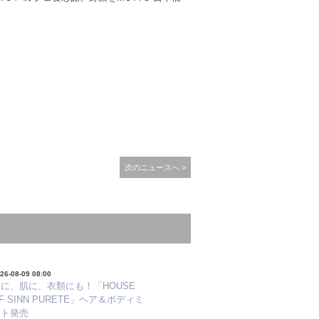
次のニュースへ >
26-08-09 08:00
に、肌に、衣類にも！「HOUSE
F SINN PURETE」ヘア＆ボディミ
スト発売