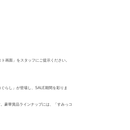
リポスト画面」をスタッフにご提示ください。
みっコぐらし」が登場し、SALE期間を彩りま
します。豪華賞品ラインナップには、「すみっコ