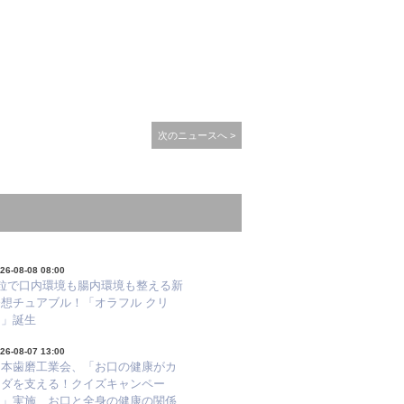
次のニュースへ >
26-08-08 08:00
1粒で口内環境も腸内環境も整える新
発想チュアブル！「オラフル クリ
ア」誕生
26-08-07 13:00
日本歯磨工業会、「お口の健康がカ
ラダを支える！クイズキャンペー
ン」実施 お口と全身の健康の関係