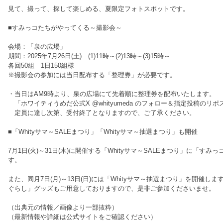
見て、撮って、探して楽しめる、夏限定フォトスポットです。
■すみっコたちがやってくる～撮影会～
会場：「泉の広場」
期間：2025年7月26日(土) (1)11時～(2)13時～(3)15時～
各回50組 1日150組様
※撮影会の参加には当日配布する「整理券」が必要です。
・当日はAM9時より、泉の広場にて先着順に整理券を配布いたします。
「ホワイティうめだ公式X @whityumeda のフォロー＆指定投稿の
定員に達し次第、受付終了となりますので、ご了承ください。
■「Whityサマ～SALEまつり」「Whityサマ～抽選まつり」も開催
7月1日(火)～31日(木)に開催する「Whityサマ～SALEまつり」に「す
す。
また、同月7日(月)～13日(日)には「Whityサマ～抽選まつり」を開催
ぐらし」グッズもご用意しておりますので、是非ご参加くださいませ。
（出典元の情報／画像より一部抜粋）
（最新情報や詳細は公式サイトをご確認ください）