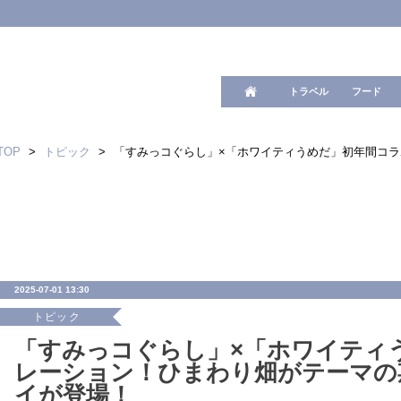
ワード検
トラベル
フード
TOP
>
トピック
>
「すみっコぐらし」×「ホワイティうめだ」初年間コ
2025-07-01 13:30
トピック
「すみっコぐらし」×「ホワイティ
レーション！ひまわり畑がテーマの
イが登場！