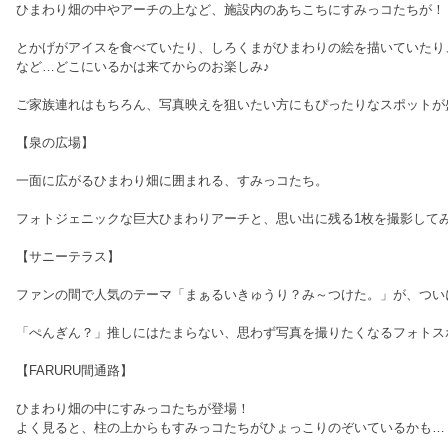
ひまわり畑の中やアーチの上など、施設内のあちこちにすみっコたちが！
とかげがアイスを食べていたり、しろくまがひまわりの絵を描いていたり
など…どこにいるかは来てからのお楽しみ♪
ご家族連れはもちろん、写真映えを狙いたい方にもぴったりなスポットが
【泉の広場】
一面に広がるひまわり畑に囲まれる、すみっコたち。
フォトジェニックな巨大ひまわりアーチと、思い出に残る1枚を撮影して
【サニーテラス】
ファンの間で人気のテーマ「まぁるいきゅうり？み～つけた。」が、つい
「ぺんぎん？」推しにはたまらない、思わず写真を撮りたくなるフォトス
【FARURU間通路】
ひまわり畑の中にすみっコたちが登場！
よく見ると、柱の上からもすみっコたちがひょっこりのぞいているかも…