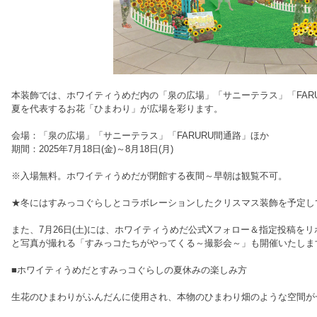
本装飾では、ホワイティうめだ内の「泉の広場」「サニーテラス」「FAR
夏を代表するお花「ひまわり」が広場を彩ります。
会場：「泉の広場」「サニーテラス」「FARURU間通路」ほか
期間：2025年7月18日(金)～8月18日(月)
※入場無料。ホワイティうめだが閉館する夜間～早朝は観覧不可。
★冬にはすみっコぐらしとコラボレーションしたクリスマス装飾を予定し
また、7月26日(土)には、ホワイティうめだ公式Xフォロー＆指定投稿を
と写真が撮れる「すみっコたちがやってくる～撮影会～」も開催いたしま
■ホワイティうめだとすみっコぐらしの夏休みの楽しみ方
生花のひまわりがふんだんに使用され、本物のひまわり畑のような空間が