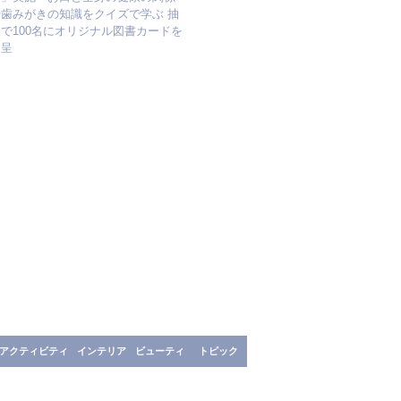
や歯みがきの知識をクイズで学ぶ 抽
で100名にオリジナル図書カードを
進呈
アクティビティ
インテリア
ビューティ
トピック