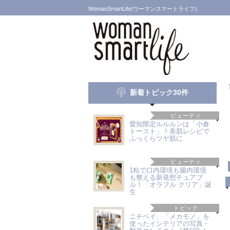
WomanSmartLife(ウーマンスマートライフ)
新着トピック30件
ビューティ
愛知限定ルルルンは「小倉
トースト」！美肌レシピで
ふっくらツヤ肌に
ビューティ
1粒で口内環境も腸内環境
も整える新発想チュアブ
ル！「オラフル クリア」誕
生
トピック
ニチベイ、「メカモノ」を
使ったインテリアの写真・