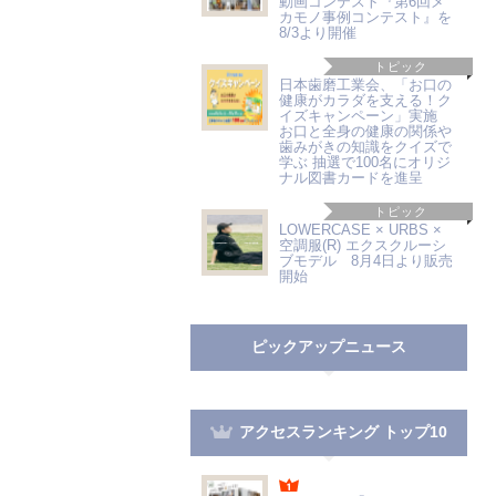
動画コンテスト『第6回メ
カモノ事例コンテスト』を
8/3より開催
トピック
日本歯磨工業会、「お口の
健康がカラダを支える！ク
イズキャンペーン」実施
お口と全身の健康の関係や
歯みがきの知識をクイズで
学ぶ 抽選で100名にオリジ
ナル図書カードを進呈
トピック
LOWERCASE × URBS ×
空調服(R) エクスクルーシ
ブモデル 8月4日より販売
開始
ピックアップニュース
アクセスランキング トップ10