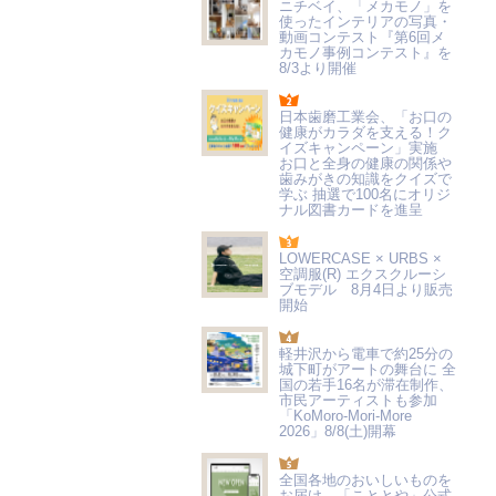
ニチベイ、「メカモノ」を
使ったインテリアの写真・
動画コンテスト『第6回メ
カモノ事例コンテスト』を
8/3より開催
日本歯磨工業会、「お口の
健康がカラダを支える！ク
イズキャンペーン」実施
お口と全身の健康の関係や
歯みがきの知識をクイズで
学ぶ 抽選で100名にオリジ
ナル図書カードを進呈
LOWERCASE × URBS ×
空調服(R) エクスクルーシ
ブモデル 8月4日より販売
開始
軽井沢から電車で約25分の
城下町がアートの舞台に 全
国の若手16名が滞在制作、
市民アーティストも参加
「KoMoro-Mori-More
2026」8/8(土)開幕
全国各地のおいしいものを
お届け 「こととや」公式