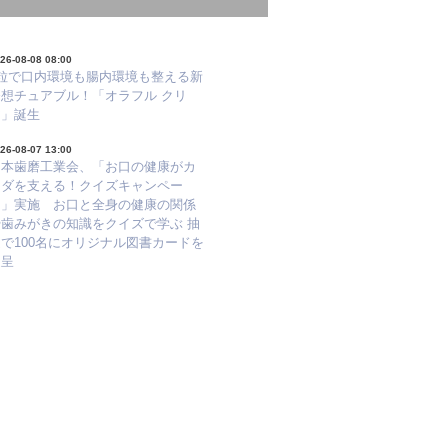
26-08-08 08:00
1粒で口内環境も腸内環境も整える新
発想チュアブル！「オラフル クリ
ア」誕生
26-08-07 13:00
日本歯磨工業会、「お口の健康がカ
ラダを支える！クイズキャンペー
ン」実施 お口と全身の健康の関係
や歯みがきの知識をクイズで学ぶ 抽
で100名にオリジナル図書カードを
進呈