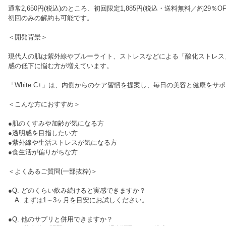
通常2,650円(税込)のところ、初回限定1,885円(税込・送料無料／約29
初回のみの解約も可能です。
＜開発背景＞
現代人の肌は紫外線やブルーライト、ストレスなどによる「酸化ストレス
感の低下に悩む方が増えています。
「White C+」は、内側からのケア習慣を提案し、毎日の美容と健康を
＜こんな方におすすめ＞
●肌のくすみや加齢が気になる方
●透明感を目指したい方
●紫外線や生活ストレスが気になる方
●食生活が偏りがちな方
＜よくあるご質問(一部抜粋)＞
●Q. どのくらい飲み続けると実感できますか？
A. まずは1～3ヶ月を目安にお試しください。
●Q. 他のサプリと併用できますか？