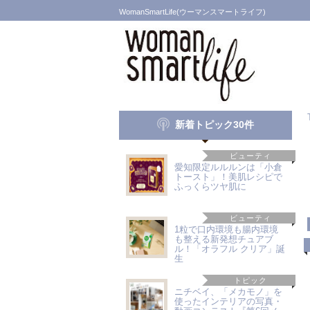
WomanSmartLife(ウーマンスマートライフ)
新着トピック30件
ビューティ
愛知限定ルルルンは「小倉
トースト」！美肌レシピで
ふっくらツヤ肌に
ビューティ
1粒で口内環境も腸内環境
も整える新発想チュアブ
ル！「オラフル クリア」誕
生
トピック
ニチベイ、「メカモノ」を
使ったインテリアの写真・