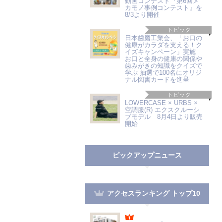
動画コンテスト『第6回メ
カモノ事例コンテスト』を
8/3より開催
トピック
日本歯磨工業会、「お口の
健康がカラダを支える！ク
イズキャンペーン」実施
お口と全身の健康の関係や
歯みがきの知識をクイズで
学ぶ 抽選で100名にオリジ
ナル図書カードを進呈
トピック
LOWERCASE × URBS ×
空調服(R) エクスクルーシ
ブモデル 8月4日より販売
開始
ピックアップニュース
アクセスランキング トップ10