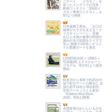
ニチベイ、「メカモノ」を
使ったインテリアの写真・
動画コンテスト『第6回メ
カモノ事例コンテスト』を
8/3より開催
日本歯磨工業会、「お口の
健康がカラダを支える！ク
イズキャンペーン」実施
お口と全身の健康の関係や
歯みがきの知識をクイズで
学ぶ 抽選で100名にオリジ
ナル図書カードを進呈
LOWERCASE × URBS ×
空調服(R) エクスクルーシ
ブモデル 8月4日より販売
開始
軽井沢から電車で約25分の
城下町がアートの舞台に 全
国の若手16名が滞在制作、
市民アーティストも参加
「KoMoro-Mori-More
2026」8/8(土)開幕
全国各地のおいしいものを
お届け 「こととや」公式