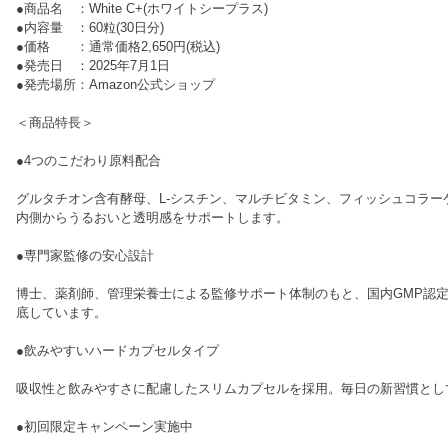
●商品名 ：White C+(ホワイトシープラス)
●内容量 ：60粒(30日分)
●価格 ：通常価格2,650円(税込)
●発売日 ：2025年7月1日
●発売場所：Amazon公式ショップ
＜商品特長＞
●4つのこだわり原料配合
グルタチオン含有酵母、L-シスチン、マルチビタミン、フィッシュコラー
内側からうるおいと透明感をサポートします。
●専門家監修の安心設計
博士、薬剤師、管理栄養士による監修サポート体制のもと、国内GMP認
底しています。
●飲みやすいハードカプセルタイプ
吸収性と飲みやすさに配慮したスリムカプセルを採用。毎日の新習慣とし
●初回限定キャンペーン実施中