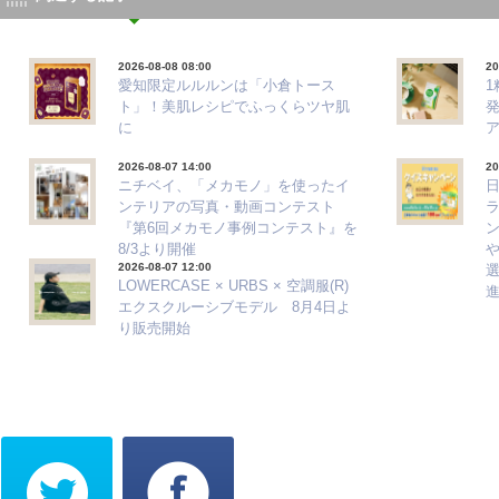
2026-08-08 08:00
20
愛知限定ルルルンは「小倉トース
ト」！美肌レシピでふっくらツヤ肌
に
2026-08-07 14:00
20
ニチベイ、「メカモノ」を使ったイ
ンテリアの写真・動画コンテスト
『第6回メカモノ事例コンテスト』を
8/3より開催
2026-08-07 12:00
選
LOWERCASE × URBS × 空調服(R)
エクスクルーシブモデル 8月4日よ
り販売開始