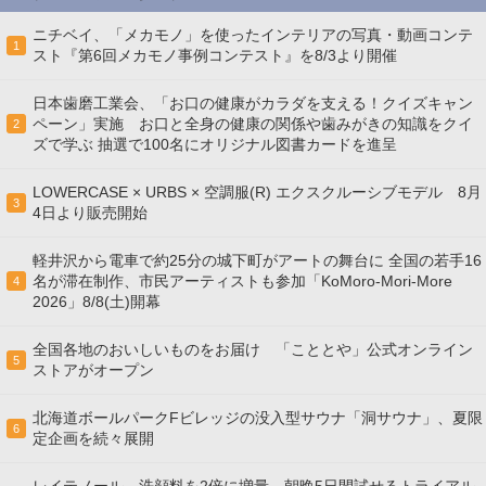
ニチベイ、「メカモノ」を使ったインテリアの写真・動画コンテ
1
スト『第6回メカモノ事例コンテスト』を8/3より開催
日本歯磨工業会、「お口の健康がカラダを支える！クイズキャン
ペーン」実施 お口と全身の健康の関係や歯みがきの知識をクイ
2
ズで学ぶ 抽選で100名にオリジナル図書カードを進呈
LOWERCASE × URBS × 空調服(R) エクスクルーシブモデル 8月
3
4日より販売開始
軽井沢から電車で約25分の城下町がアートの舞台に 全国の若手16
名が滞在制作、市民アーティストも参加「KoMoro-Mori-More
4
2026」8/8(土)開幕
全国各地のおいしいものをお届け 「こととや」公式オンライン
5
ストアがオープン
北海道ボールパークFビレッジの没入型サウナ「洞サウナ」、夏限
6
定企画を続々展開
レイテノール、洗顔料を2倍に増量 朝晩5日間試せるトライアル