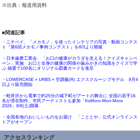
※出典：報道用資料
■関連記事
・ニチベイ、「メカモノ」を使ったインテリアの写真・動画コンテス
ト『第6回メカモノ事例コンテスト』を8/3より開催
・日本歯磨工業会、「お口の健康がカラダを支える！クイズキャンペ
ーン」実施 お口と全身の健康の関係や歯みがきの知識をクイズで学
ぶ 抽選で100名にオリジナル図書カードを進呈
・LOWERCASE × URBS × 空調服(R) エクスクルーシブモデル 8月4
日より販売開始
・軽井沢から電車で約25分の城下町がアートの舞台に 全国の若手16
名が滞在制作、市民アーティストも参加「KoMoro-Mori-More
2026」8/8(土)開幕
・全国各地のおいしいものをお届け 「こととや」公式オンラインス
トアがオープン
アクセスランキング