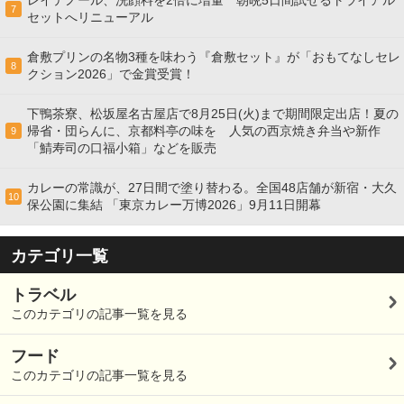
7
セットへリニューアル
倉敷プリンの名物3種を味わう『倉敷セット』が「おもてなしセレ
8
クション2026」で金賞受賞！
下鴨茶寮、松坂屋名古屋店で8月25日(火)まで期間限定出店！夏の
帰省・団らんに、京都料亭の味を 人気の西京焼き弁当や新作
9
「鯖寿司の口福小箱」などを販売
カレーの常識が、27日間で塗り替わる。全国48店舗が新宿・大久
10
保公園に集結 「東京カレー万博2026」9月11日開幕
カテゴリ一覧
トラベル
このカテゴリの記事一覧を見る
フード
このカテゴリの記事一覧を見る