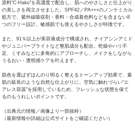
原料“C-Haku”を高濃度で配合し、肌へのやさしさと仕上がり
の美しさを両立させました。SPF42／PA+++のノンケミカル
処方で、紫外線吸収剤・香料・合成着色料などを含まない8
つのフリー設計。敏感肌でも使えるやさしさが特徴です。
また、91％以上が美容液成分で構成され、ナイアシンアミド
やジュニパーブライトなど整肌成分も配合。乾燥やハリ不
足、くすみなどに多角的にアプローチし、メイクをしながら
うるおい・透明感ケアを叶えます。
肌色を選ばずほんのり明るく整えるトーンアップ効果で、素
肌の延長のような自然な仕上がりに。空気に触れづらい“エ
アレス容器”を採用しているため、フレッシュな状態を保て
るのもうれしいポイントです。
（出典元の情報／画像より一部抜粋）
（最新情報や詳細は公式サイトをご確認ください）