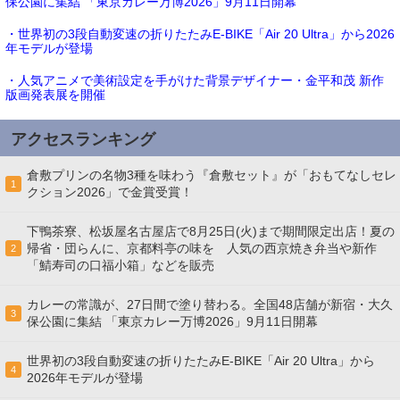
保公園に集結 「東京カレー万博2026」9月11日開幕
・世界初の3段自動変速の折りたたみE-BIKE「Air 20 Ultra」から2026
年モデルが登場
・人気アニメで美術設定を手がけた背景デザイナー・金平和茂 新作
版画発表展を開催
アクセスランキング
倉敷プリンの名物3種を味わう『倉敷セット』が「おもてなしセレ
1
クション2026」で金賞受賞！
下鴨茶寮、松坂屋名古屋店で8月25日(火)まで期間限定出店！夏の
帰省・団らんに、京都料亭の味を 人気の西京焼き弁当や新作
2
「鯖寿司の口福小箱」などを販売
カレーの常識が、27日間で塗り替わる。全国48店舗が新宿・大久
3
保公園に集結 「東京カレー万博2026」9月11日開幕
世界初の3段自動変速の折りたたみE-BIKE「Air 20 Ultra」から
4
2026年モデルが登場