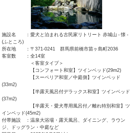
施設名 ：愛犬と泊まれる古民家リトリート 赤城山 - 懐 -
(ふところ)
所在地 ：〒371-0241 群馬県前橋市苗ヶ島町2036
客室数 ：全14室
＜客室タイプ＞
【コンフォート和室】ツインベッド(29m2)
【スーペリア和室／中庭側】ツインベッド
(33m2)
【半露天風呂付デラックス和室】ツインベッド
(37m2)
【半露天・愛犬専用風呂付／離れ特別和室】ツ
インベッド(45m2)
付帯施設 ：温泉大浴場・露天風呂、ダイニング、ラウン
ジ、ドッグラン・中庭など