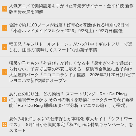
人気アニメで美術設定を手がけた背景デザイナー・金平和茂 新作
5
版画発表展を開催
合計で約1,100ブースが出店！好奇心が刺激される特別な2日間
6
「小倉ハンドメイドマルシェ2026」9/26(土)・9/27(日)開催
韓国発「キシリトールストーン」がバズり中！ギルトフリーで楽
7
しむ、注目の“美味しくスマート”なお菓子事情
猛暑で子どもの「外遊び」が難しくなる中「暑すぎて外で遊ばせ
られない」子育て世帯の不安に応える 横浜市金沢区に親子向け
8
大型屋内パーク「ニコニコランド」開設 2026年7月20日(月)ビア
レヨコハマ新館2階にオープン
あなたの眠りは、どの動物？ スマートリング「Re・De Ring」
に、睡眠データから その日の眠りを動物キャラクターで表す新機
9
能「Re・De Ring 睡眠16タイプ分析（アニマル編）」が登場。
夏休み明け“しゅふ”の仕事探しが本格化 求人サイト「シフトワー
クス」、9月1日から期間限定「秋のしゅふ特集キャンペーン」を
10
スタート