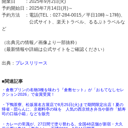
開業日 ：2025年9月2日(火)
予約開始日：2025年7月14日(月)～
予約方法 ：電話(TEL：027-284-0015／平日10時～17時)、
公式サイト、楽天トラベル、るるぶトラベルな
ど
（出典元の情報／画像より一部抜粋）
（最新情報や詳細は公式サイトをご確認ください）
出典：
プレスリリース
■関連記事
・倉敷プリンの名物3種を味わう『倉敷セット』が「おもてなしセレ
クション2026」で金賞受賞！
・下鴨茶寮、松坂屋名古屋店で8月25日(火)まで期間限定出店！夏の
帰省・団らんに、京都料亭の味を 人気の西京焼き弁当や新作「鯖寿
司の口福小箱」などを販売
・カレーの常識が、27日間で塗り替わる。全国48店舗が新宿・大久