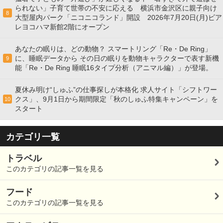
られない」子育て世帯の不安に応える 横浜市金沢区に親子向け
8
大型屋内パーク「ニコニコランド」開設 2026年7月20日(月)ビア
レヨコハマ新館2階にオープン
あなたの眠りは、どの動物？ スマートリング「Re・De Ring」
に、睡眠データから その日の眠りを動物キャラクターで表す新機
9
能「Re・De Ring 睡眠16タイプ分析（アニマル編）」が登場。
夏休み明け“しゅふ”の仕事探しが本格化 求人サイト「シフトワー
クス」、9月1日から期間限定「秋のしゅふ特集キャンペーン」を
10
スタート
カテゴリ一覧
トラベル
このカテゴリの記事一覧を見る
フード
このカテゴリの記事一覧を見る