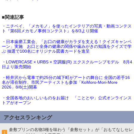
■関連記事
・ニチベイ、「メカモノ」を使ったインテリアの写真・動画コンテス
ト『第6回メカモノ事例コンテスト』を8/3より開催
・日本歯磨工業会、「お口の健康がカラダを支える！クイズキャンペ
ーン」実施 お口と全身の健康の関係や歯みがきの知識をクイズで学
ぶ 抽選で100名にオリジナル図書カードを進呈
・LOWERCASE × URBS × 空調服(R) エクスクルーシブモデル 8月4
日より販売開始
・軽井沢から電車で約25分の城下町がアートの舞台に 全国の若手16
名が滞在制作、市民アーティストも参加「KoMoro-Mori-More
2026」8/8(土)開幕
・全国各地のおいしいものをお届け 「こととや」公式オンラインス
トアがオープン
アクセスランキング
倉敷プリンの名物3種を味わう『倉敷セット』が「おもてなしセレ
1