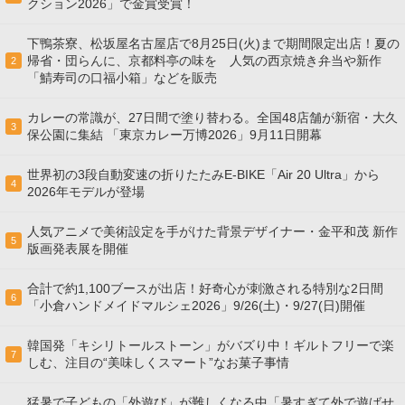
クション2026」で金賞受賞！
下鴨茶寮、松坂屋名古屋店で8月25日(火)まで期間限定出店！夏の
帰省・団らんに、京都料亭の味を 人気の西京焼き弁当や新作
2
「鯖寿司の口福小箱」などを販売
カレーの常識が、27日間で塗り替わる。全国48店舗が新宿・大久
3
保公園に集結 「東京カレー万博2026」9月11日開幕
世界初の3段自動変速の折りたたみE-BIKE「Air 20 Ultra」から
4
2026年モデルが登場
人気アニメで美術設定を手がけた背景デザイナー・金平和茂 新作
5
版画発表展を開催
合計で約1,100ブースが出店！好奇心が刺激される特別な2日間
6
「小倉ハンドメイドマルシェ2026」9/26(土)・9/27(日)開催
韓国発「キシリトールストーン」がバズり中！ギルトフリーで楽
7
しむ、注目の“美味しくスマート”なお菓子事情
猛暑で子どもの「外遊び」が難しくなる中「暑すぎて外で遊ばせ