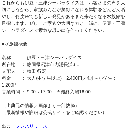
これからも伊豆・三津シーパラダイスは、お客さまの声を大
切にしながら、家族みんなが笑顔になれる体験をどんどん増
やし、何度来ても新しい発見があるまた来たくなる水族館を
目指します。ぜひ、ご家族や大切な方と一緒に、伊豆・三津
シーパラダイスで素敵な思い出を作ってください。
■水族館概要
名称 ： 伊豆・三津シーパラダイス
所在地 ： 静岡県沼津市内浦長浜3-1
支配人 ： 植田 行宏
料金 ： 大人(中学生以上)：2,400円／4才～小学生：
1,200円
営業時間 ： 9:00～17:00 ※最終入場16:00
（出典元の情報／画像より一部抜粋）
（最新情報や詳細は公式サイトをご確認ください）
出典：
プレスリリース