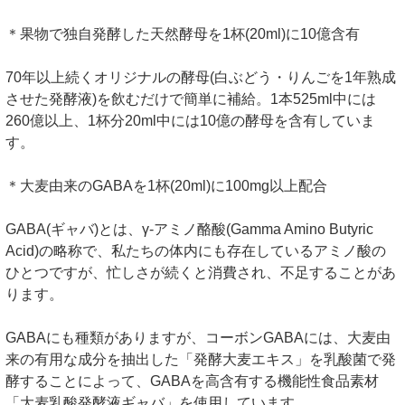
＊果物で独自発酵した天然酵母を1杯(20ml)に10億含有
70年以上続くオリジナルの酵母(白ぶどう・りんごを1年熟成
させた発酵液)を飲むだけで簡単に補給。1本525ml中には
260億以上、1杯分20ml中には10億の酵母を含有していま
す。
＊大麦由来のGABAを1杯(20ml)に100mg以上配合
GABA(ギャバ)とは、γ-アミノ酪酸(Gamma Amino Butyric
Acid)の略称で、私たちの体内にも存在しているアミノ酸の
ひとつですが、忙しさが続くと消費され、不足することがあ
ります。
GABAにも種類がありますが、コーボンGABAには、大麦由
来の有用な成分を抽出した「発酵大麦エキス」を乳酸菌で発
酵することによって、GABAを高含有する機能性食品素材
「大麦乳酸発酵液ギャバ」を使用しています。