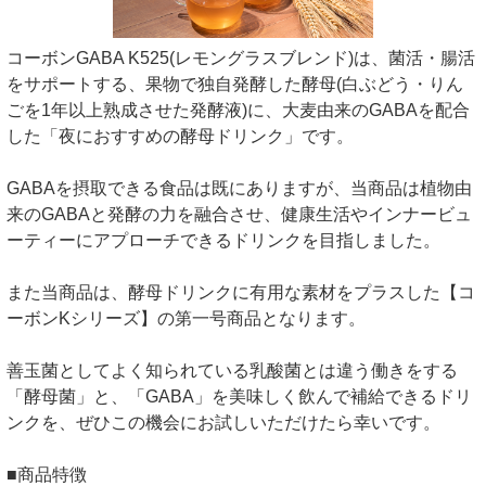
コーボンGABA K525(レモングラスブレンド)は、菌活・腸活
をサポートする、果物で独自発酵した酵母(白ぶどう・りん
ごを1年以上熟成させた発酵液)に、大麦由来のGABAを配合
した「夜におすすめの酵母ドリンク」です。
GABAを摂取できる食品は既にありますが、当商品は植物由
来のGABAと発酵の力を融合させ、健康生活やインナービュ
ーティーにアプローチできるドリンクを目指しました。
また当商品は、酵母ドリンクに有用な素材をプラスした【コ
ーボンKシリーズ】の第一号商品となります。
善玉菌としてよく知られている乳酸菌とは違う働きをする
「酵母菌」と、「GABA」を美味しく飲んで補給できるドリ
ンクを、ぜひこの機会にお試しいただけたら幸いです。
■商品特徴