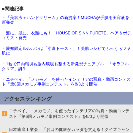
■関連記事
・「美容液＋ハンドクリーム」の新提案！MUCHAが手肌用美容液を
新発売
・髪に、肌に、衣類にも！「HOUSE OF SINN PURETE」ヘア＆ボデ
ィミスト発売
・愛知限定ルルルンは「小倉トースト」！美肌レシピでふっくらツヤ
肌に
・1粒で口内環境も腸内環境も整える新発想チュアブル！「オラフル
クリア」誕生
・ニチベイ、「メカモノ」を使ったインテリアの写真・動画コンテス
ト『第6回メカモノ事例コンテスト』を8/3より開催
アクセスランキング
ニチベイ、「メカモノ」を使ったインテリアの写真・動画コンテ
1
スト『第6回メカモノ事例コンテスト』を8/3より開催
日本歯磨工業会、「お口の健康がカラダを支える！クイズキャン