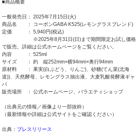
■商品概要
一般発売日： 2025年7月15日(火)
商品名 ： コーボンGABA K525(レモングラスブレンド)
定価 ： 5,940円(税込)
※2025年8月31日(日)まで期間限定お試し価格
で販売。詳細は公式ホームページをご覧ください。
内容 ： 525ml
サイズ ： 約 縦252mm×横94mm×奥行94mm
原材料 ： 果実(白ぶどう、りんご)、砂糖(てん菜(北海
道))、天然酵母、レモングラス抽出液、大麦乳酸発酵液ギャ
バ
販売場所 ： 公式ホームページ、バラエティショップ
（出典元の情報／画像より一部抜粋）
（最新情報や詳細は公式サイトをご確認ください）
出典：
プレスリリース