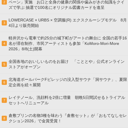
ペーン」実施 お口と全身の健康の関係や歯みがきの知識をクイ
2
ズで学ぶ 抽選で100名にオリジナル図書カードを進呈
LOWERCASE × URBS × 空調服(R) エクスクルーシブモデル 8月
3
4日より販売開始
軽井沢から電車で約25分の城下町がアートの舞台に 全国の若手16
名が滞在制作、市民アーティストも参加「KoMoro-Mori-More
4
2026」8/8(土)開幕
全国各地のおいしいものをお届け 「こととや」公式オンライン
5
ストアがオープン
北海道ボールパークFビレッジの没入型サウナ「洞サウナ」、夏限
6
定企画を続々展開
レイテノール、洗顔料を2倍に増量 朝晩5日間試せるトライアル
7
セットへリニューアル
倉敷プリンの名物3種を味わう『倉敷セット』が「おもてなしセレ
8
クション2026」で金賞受賞！