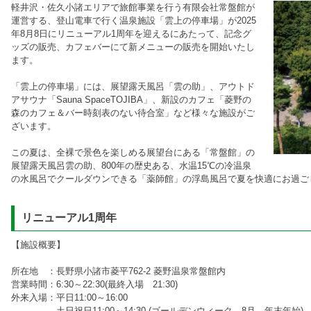
軽井沢・佐久小諸エリアで旅館事業を行う有限会社常盤館が
運営する、登山電車で行く温泉施設「雲上の停車場」が2025
年8月8日にリニューアル1周年を迎えるにあたって、記念グ
ッズの販売、カフェバーにて新メニューの販売を開始いたし
ます。
「雲上の停車場」には、展望露天風呂「雲の助」、アウトド
アサウナ「Sauna SpaceTOJIBA」、新設のカフェ「菱野の
森のカフェ＆バー時刻表のない待合室」など様々な施設がご
ざいます。
この夏は、全裸で景色を楽しめる展望台にある「常盤館」の
展望露天風呂雲の助、800年の歴史ある、水温15℃の冷温泉
の水風呂でクールダウンできる「薬師館」の浮島風呂で夏を快適にお過ご
リニューアル1周年
【施設概要】
所在地 ：長野県小諸市菱平762-2 菱野温泉常盤館内
営業時間：6:30～22:30(最終入場 21:30)
外来入場：平日11:00～16:00
土日祝日11:00～14:30 (ゴールデンウィーク、8月、年末年始)