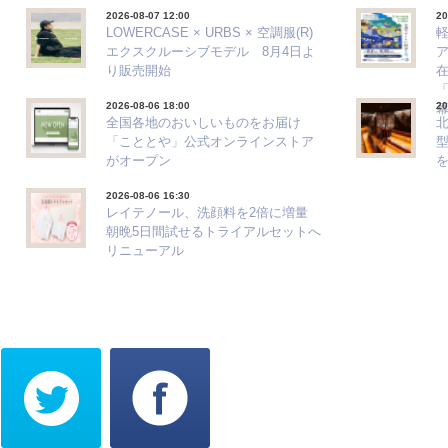
2026-08-07 12:00
20
LOWERCASE × URBS × 空調服(R)
エクスクルーシブモデル 8月4日よ
ア
り販売開始
「
2026-08-06 18:00
20
全国各地のおいしいものをお届け
「こととや」公式オンラインストア
がオープン
2026-08-06 16:30
レイテノール、洗顔料を2倍に増量
朝晩5日間試せるトライアルセットへ
リニューアル