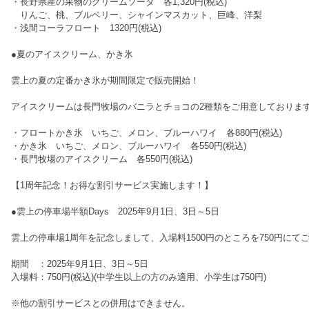
・長野県産の果物のクリームソーダ 各1,320円(税込)
りんご、桃、ブルベリー、シャインマスカット、巨峰、洋梨
・浅間コーラフロート 1320円(税込)
●夏のアイスクリーム、かき氷
雲上の夏の定番かき氷が期間限定で販売開始！
アイスクリームは長門牧場のバニラとチョコの2種類をご用意しておりま
・フロートかき氷 いちご、メロン、ブルーハワイ 各880円(税込)
・かき氷 いちご、メロン、ブルーハワイ 各550円(税込)
・長門牧場のアイスクリーム 各550円(税込)
【1周年記念！お得な割引サービス実施します！】
●雲上の停車場半額Days 2025年9月1日、3日～5日
雲上の停車場1周年を記念しまして、入場料1500円のところを750円にて
期間 ：2025年9月1日、3日～5日
入場料：750円(税込)(中学生以上の方のみ適用、小学生は750円)
※他の割引サービスとの併用はできません。