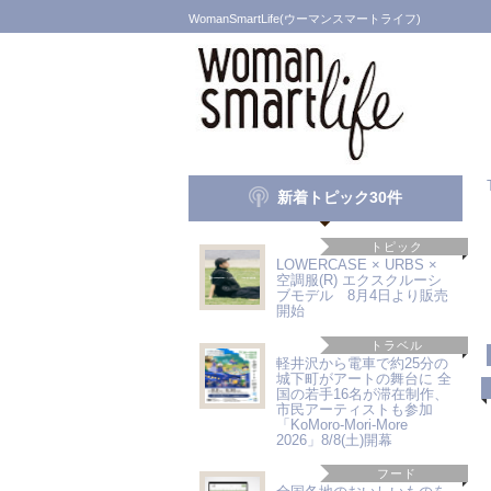
WomanSmartLife(ウーマンスマートライフ)
新着トピック30件
トピック
LOWERCASE × URBS ×
空調服(R) エクスクルーシ
ブモデル 8月4日より販売
開始
トラベル
軽井沢から電車で約25分の
城下町がアートの舞台に 全
国の若手16名が滞在制作、
市民アーティストも参加
「KoMoro-Mori-More
2026」8/8(土)開幕
フード