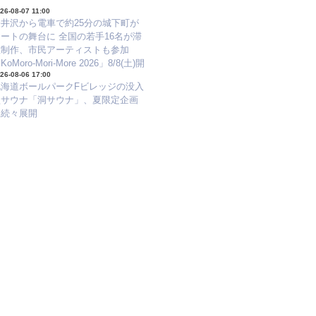
26-08-07 11:00
軽井沢から電車で約25分の城下町が
ートの舞台に 全国の若手16名が滞
在制作、市民アーティストも参加
KoMoro-Mori-More 2026」8/8(土)開
26-08-06 17:00
幕
北海道ボールパークFビレッジの没入
型サウナ「洞サウナ」、夏限定企画
を続々展開