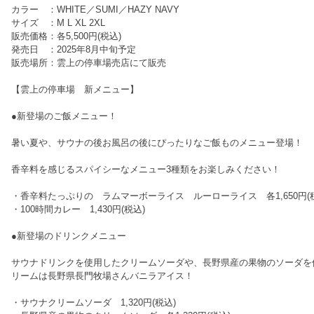
カラー ：WHITE／SUMI／HAZY NAVY
サイズ ：M L XL 2XL
販売価格：各5,500円(税込)
発売日 ：2025年8月中旬予定
販売場所：雲上の停車場売店にて販売
【雲上の停車場 新メニュー】
●新登場のご飯メニュー！
暑い夏や、サウナの後お風呂の後にぴったりなご飯ものメニュー登場！
香辛料を感じるスパイシーなメニュー3種類をお楽しみください！
・香辛料たっぷりの ラムマーボーライス ルーローライス 各1,650円(
・100時間カレー 1,430円(税込)
●新登場のドリンクメニュー
サウナドリンクを使用したクリームソーダや、長野県産の果物のソーダを
リームは長野県長門牧場さんバニラアイス！
・サウナクリームソーダ 1,320円(税込)