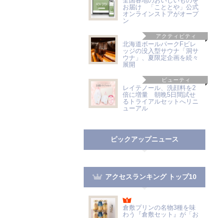
全国各地のおいしいものを
お届け 「こととや」公式
オンラインストアがオープ
ン
アクティビティ
北海道ボールパークFビレ
ッジの没入型サウナ「洞サ
ウナ」、夏限定企画を続々
展開
ビューティ
レイテノール、洗顔料を2
倍に増量 朝晩5日間試せ
るトライアルセットへリニ
ューアル
ピックアップニュース
アクセスランキング トップ10
倉敷プリンの名物3種を味
わう『倉敷セット』が「お