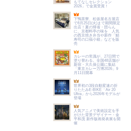
もてなしセレクション
2026」で金賞受賞！
下鴨茶寮、松坂屋名古屋店
で8月25日(火)まで期間限定
出店！夏の帰省・団らん
に、京都料亭の味を 人気
の西京焼き弁当や新作「鯖
寿司の口福小箱」などを販
売
カレーの常識が、27日間で
塗り替わる。全国48店舗が
新宿・大久保公園に集結
「東京カレー万博2026」9
月11日開幕
世界初の3段自動変速の折
りたたみE-BIKE「Air 20
Ultra」から2026年モデルが
登場
人気アニメで美術設定を手
がけた背景デザイナー・金
平和茂 新作版画発表展を開
催