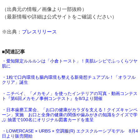
（出典元の情報／画像より一部抜粋）
（最新情報や詳細は公式サイトをご確認ください）
※出典：
プレスリリース
■関連記事
・愛知限定ルルルンは「小倉トースト」！美肌レシピでふっくらツヤ
肌に
・1粒で口内環境も腸内環境も整える新発想チュアブル！「オラフル
クリア」誕生
・ニチベイ、「メカモノ」を使ったインテリアの写真・動画コンテス
ト『第6回メカモノ事例コンテスト』を8/3より開催
・日本歯磨工業会、「お口の健康がカラダを支える！クイズキャンペ
ーン」実施 お口と全身の健康の関係や歯みがきの知識をクイズで学
ぶ 抽選で100名にオリジナル図書カードを進呈
・LOWERCASE × URBS × 空調服(R) エクスクルーシブモデル 8月4
日より販売開始