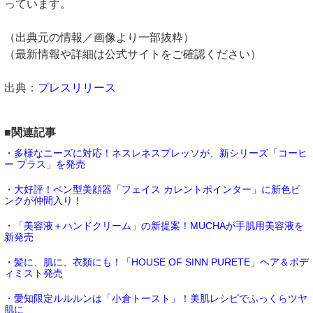
っています。
（出典元の情報／画像より一部抜粋）
（最新情報や詳細は公式サイトをご確認ください）
出典：
プレスリリース
■関連記事
・多様なニーズに対応！ネスレネスプレッソが、新シリーズ「コーヒ
ー プラス」を発売
・大好評！ペン型美顔器「フェイス カレントポインター」に新色ピ
ンクが仲間入り！
・「美容液＋ハンドクリーム」の新提案！MUCHAが手肌用美容液を
新発売
・髪に、肌に、衣類にも！「HOUSE OF SINN PURETE」ヘア＆ボデ
ィミスト発売
・愛知限定ルルルンは「小倉トースト」！美肌レシピでふっくらツヤ
肌に