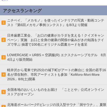
アクセスランキング
ニチベイ、「メカモノ」を使ったインテリアの写真・動画コンテ
1
スト『第6回メカモノ事例コンテスト』を8/3より開催
日本歯磨工業会、「お口の健康がカラダを支える！クイズキャン
ペーン」実施 お口と全身の健康の関係や歯みがきの知識をクイ
2
ズで学ぶ 抽選で100名にオリジナル図書カードを進呈
LOWERCASE × URBS × 空調服(R) エクスクルーシブモデル 8月
3
4日より販売開始
軽井沢から電車で約25分の城下町がアートの舞台に 全国の若手16
名が滞在制作、市民アーティストも参加「KoMoro-Mori-More
4
2026」8/8(土)開幕
全国各地のおいしいものをお届け 「こととや」公式オンライン
5
ストアがオープン
北海道ボールパークFビレッジの没入型サウナ「洞サウナ」、夏限
6